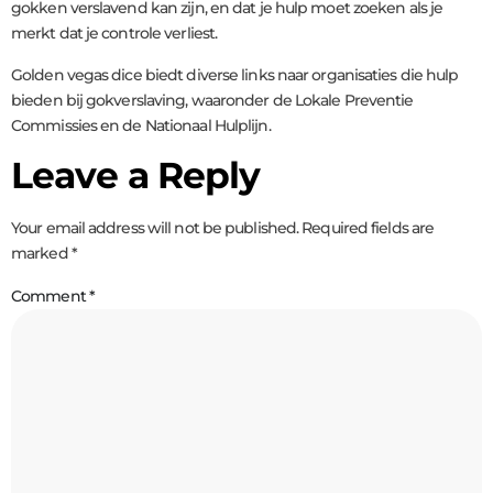
gokken verslavend kan zijn, en dat je hulp moet zoeken als je
merkt dat je controle verliest.
Golden vegas dice biedt diverse links naar organisaties die hulp
bieden bij gokverslaving, waaronder de Lokale Preventie
Commissies en de Nationaal Hulplijn.
Leave a Reply
Your email address will not be published.
Required fields are
marked
*
Comment
*