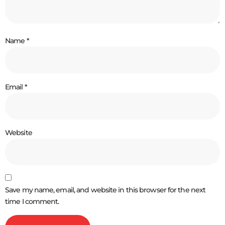
Name
*
Email
*
Website
Save my name, email, and website in this browser for the next
time I comment.