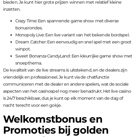
bieden. Je kunt hier grote prijzen winnen met relatief kleine
inzetten.
Crazy Time: Een spannende game show met diverse
bonusrondes.
Monopoly Live: Een live variant van het bekende bordspel.
Dream Catcher: Een eenvoudig en snel spel met een groot
winpot.
Sweet Bonanza CandyLand: Een kleurrijke game show met
snoepthema.
De kwaliteit van de live streams is uitstekend, en de dealers zijn
vriendelijk en professioneel. Je kunt via de chatfunctie
communiceren met de dealer en andere spelers, wat de sociale
aspecten van het casinospel nog meer benadrukt. Het live casino
is 24/7 beschikbaar, dus je kunt op elk moment van de dag of
nacht terecht voor een gokje.
Welkomstbonus en
Promoties bij golden