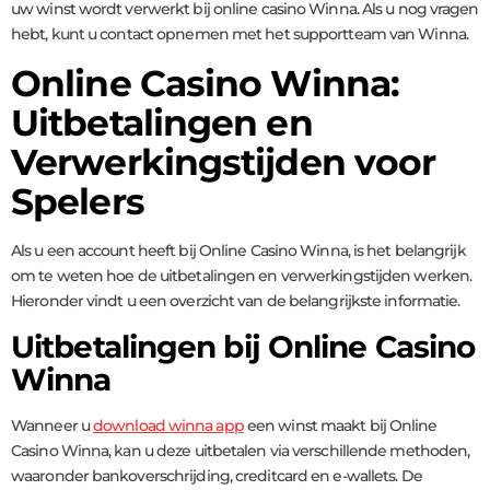
uw winst wordt verwerkt bij online casino Winna. Als u nog vragen
hebt, kunt u contact opnemen met het supportteam van Winna.
Online Casino Winna:
Uitbetalingen en
Verwerkingstijden voor
Spelers
Als u een account heeft bij Online Casino Winna, is het belangrijk
om te weten hoe de uitbetalingen en verwerkingstijden werken.
Hieronder vindt u een overzicht van de belangrijkste informatie.
Uitbetalingen bij Online Casino
Winna
Wanneer u
download winna app
een winst maakt bij Online
Casino Winna, kan u deze uitbetalen via verschillende methoden,
waaronder bankoverschrijding, creditcard en e-wallets. De