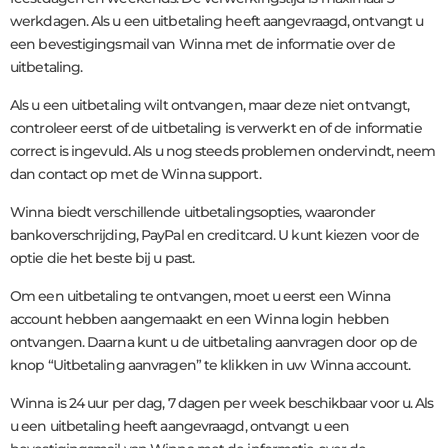
werkdagen. Als u een uitbetaling heeft aangevraagd, ontvangt u
een bevestigingsmail van Winna met de informatie over de
uitbetaling.
Als u een uitbetaling wilt ontvangen, maar deze niet ontvangt,
controleer eerst of de uitbetaling is verwerkt en of de informatie
correct is ingevuld. Als u nog steeds problemen ondervindt, neem
dan contact op met de Winna support.
Winna biedt verschillende uitbetalingsopties, waaronder
bankoverschrijding, PayPal en creditcard. U kunt kiezen voor de
optie die het beste bij u past.
Om een uitbetaling te ontvangen, moet u eerst een Winna
account hebben aangemaakt en een Winna login hebben
ontvangen. Daarna kunt u de uitbetaling aanvragen door op de
knop “Uitbetaling aanvragen” te klikken in uw Winna account.
Winna is 24 uur per dag, 7 dagen per week beschikbaar voor u. Als
u een uitbetaling heeft aangevraagd, ontvangt u een