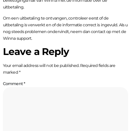
bevestigingsmail van Winna met de informatie over de
uitbetaling.
Om een uitbetaling te ontvangen, controleer eerst of de
uitbetaling is verwerkt en of de informatie correct is ingevuld. Als u
nog steeds problemen ondervindt, neem dan contact op met de
Winna support.
Leave a Reply
Your email address will not be published.
Required fields are
marked
*
Comment
*