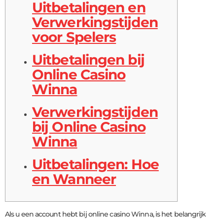
Uitbetalingen en
Verwerkingstijden
voor Spelers
Uitbetalingen bij
Online Casino
Winna
Verwerkingstijden
bij Online Casino
Winna
Uitbetalingen: Hoe
en Wanneer
Als u een account hebt bij online casino Winna, is het belangrijk