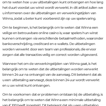
om te weten hoe u uw uitbetalingen kunt ontvangen en hoe lang
het duurt voordat uw winst wordt verwerkt. In dit artikel zullen we
u informeren over de uitbetalingen en verwerkingstijden van
Winna, zodat u beter kunt voorbereid zijn op uw spelervaring.
Om te beginnen, is het belangrijk om te weten dat Winna een
veilige en betrouwbare online casino is, waar spelers hun winst
kunnen ontvangen via verschillende betaalmethoden, waaronder
bankoverschrijding, creditcard en e-wallets. De uitbetalingen
worden verwerkt door een team van professionals, die ervoor
zorgen dat alle transacties veilig en correct worden uitgevoerd.
Wanneer het om de verwerkingstijden van Winna gaat, is het
belangrijk om te weten dat de uitbetalingen worden verwerkt
binnen 24 uur na ontvangst van de aanvraag. Dit betekent dat als
u een uitbetaling aanvraagt, deze binnen 24 uur wordt verwerkt
en u uw winst kunt ontvangen.
Om te voorkomen dat er problemen ontstaan bij de uitbetaling, is
het belangrijk om te weten dat Winna een minimale uitbetaling
van € 100 heeft ingesteld. Dit betekent dat als u een uitbetaling