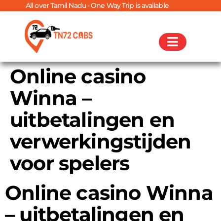
All over Tamil Nadu - One Way Trip is available
Online casino
Winna –
uitbetalingen en
verwerkingstijden
voor spelers
Online casino Winna
– uitbetalingen en