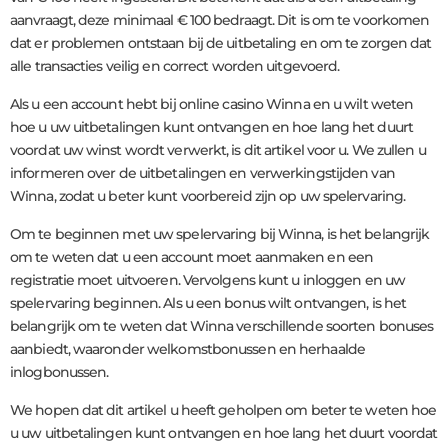
aanvraagt, deze minimaal € 100 bedraagt. Dit is om te voorkomen
dat er problemen ontstaan bij de uitbetaling en om te zorgen dat
alle transacties veilig en correct worden uitgevoerd.
Als u een account hebt bij online casino Winna en u wilt weten
hoe u uw uitbetalingen kunt ontvangen en hoe lang het duurt
voordat uw winst wordt verwerkt, is dit artikel voor u. We zullen u
informeren over de uitbetalingen en verwerkingstijden van
Winna, zodat u beter kunt voorbereid zijn op uw spelervaring.
Om te beginnen met uw spelervaring bij Winna, is het belangrijk
om te weten dat u een account moet aanmaken en een
registratie moet uitvoeren. Vervolgens kunt u inloggen en uw
spelervaring beginnen. Als u een bonus wilt ontvangen, is het
belangrijk om te weten dat Winna verschillende soorten bonuses
aanbiedt, waaronder welkomstbonussen en herhaalde
inlogbonussen.
We hopen dat dit artikel u heeft geholpen om beter te weten hoe
u uw uitbetalingen kunt ontvangen en hoe lang het duurt voordat