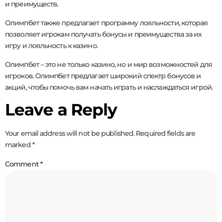
и преимуществ.
Олимпбет также предлагает программу лояльности, которая
позволяет игрокам получать бонусы и преимущества за их
игру и лояльность к казино.
Олимпбет – это не только казино, но и мир возможностей для
игроков. Олимпбет предлагает широкий спектр бонусов и
акций, чтобы помочь вам начать играть и наслаждаться игрой.
Leave a Reply
Your email address will not be published.
Required fields are
marked
*
Comment
*