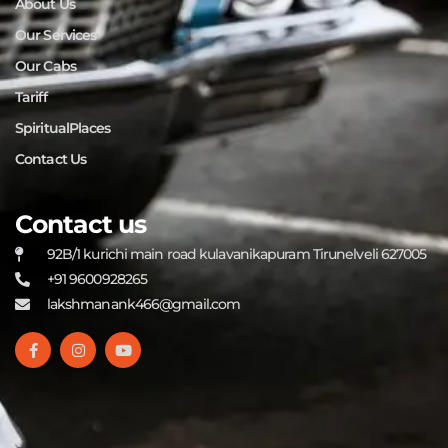
About Us
Our Services
Our Cabs
Tariff
SpiritualPlaces
Contact Us
Contact us
92B/1 kurichi main road kulavanikapuram Tirunelveli 627005
+91 9600928265
lakshmanank466@gmail.com