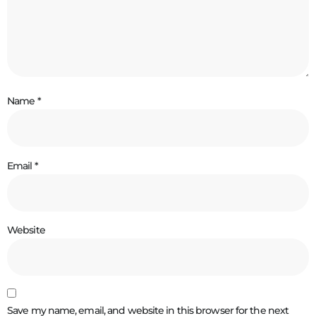
Name
*
Email
*
Website
Save my name, email, and website in this browser for the next