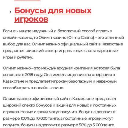
Бонусы для новых
игроков
Если вы ищете надежный и безопасный способ играть в
онлайн-казино, то Олимп казино (Olimp Casino) – это отличный
выбор для вас. Олимп казино официальный сайт в Казахстане
предлагает широкий спектр игр, включая слоты, карточные
игры и рулетку.
Олимп казино – это международная компания, которая была
основана в 2018 году. Она имеет лицензию на операцию в
Казахстане и предлагает игрокам безопасный и надежный
способ играть в онлайн-казино.
Олимп казино официальный сайт в Казахстане предлагает
широкий спектр бонусов и акций для новых и постоянных
игроков. Новые игроки могут получить бонус на депозит в
размере 100% до 10 000 тенге, а постоянные игроки могут
получать бонусы на депозит в размере 50% до 5 000 тенге.