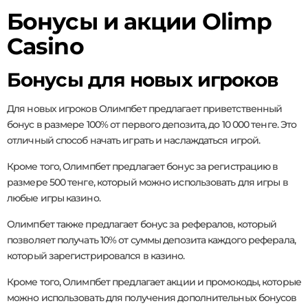
Бонусы и акции Olimp
Casino
Бонусы для новых игроков
Для новых игроков Олимпбет предлагает приветственный
бонус в размере 100% от первого депозита, до 10 000 тенге. Это
отличный способ начать играть и наслаждаться игрой.
Кроме того, Олимпбет предлагает бонус за регистрацию в
размере 500 тенге, который можно использовать для игры в
любые игры казино.
Олимпбет также предлагает бонус за рефералов, который
позволяет получать 10% от суммы депозита каждого реферала,
который зарегистрировался в казино.
Кроме того, Олимпбет предлагает акции и промокоды, которые
можно использовать для получения дополнительных бонусов