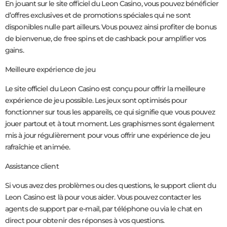
En jouant sur le site officiel du Leon Casino, vous pouvez bénéficier
d’offres exclusives et de promotions spéciales qui ne sont
disponibles nulle part ailleurs. Vous pouvez ainsi profiter de bonus
de bienvenue, de free spins et de cashback pour amplifier vos
gains.
Meilleure expérience de jeu
Le site officiel du Leon Casino est conçu pour offrir la meilleure
expérience de jeu possible. Les jeux sont optimisés pour
fonctionner sur tous les appareils, ce qui signifie que vous pouvez
jouer partout et à tout moment. Les graphismes sont également
mis à jour régulièrement pour vous offrir une expérience de jeu
rafraîchie et animée.
Assistance client
Si vous avez des problèmes ou des questions, le support client du
Leon Casino est là pour vous aider. Vous pouvez contacter les
agents de support par e-mail, par téléphone ou via le chat en
direct pour obtenir des réponses à vos questions.