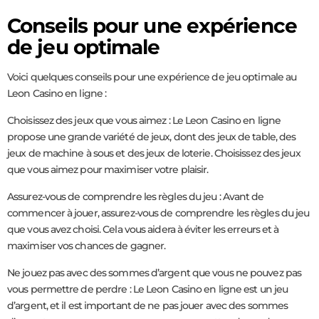
Conseils pour une expérience
de jeu optimale
Voici quelques conseils pour une expérience de jeu optimale au
Leon Casino en ligne :
Choisissez des jeux que vous aimez : Le Leon Casino en ligne
propose une grande variété de jeux, dont des jeux de table, des
jeux de machine à sous et des jeux de loterie. Choisissez des jeux
que vous aimez pour maximiser votre plaisir.
Assurez-vous de comprendre les règles du jeu : Avant de
commencer à jouer, assurez-vous de comprendre les règles du jeu
que vous avez choisi. Cela vous aidera à éviter les erreurs et à
maximiser vos chances de gagner.
Ne jouez pas avec des sommes d’argent que vous ne pouvez pas
vous permettre de perdre : Le Leon Casino en ligne est un jeu
d’argent, et il est important de ne pas jouer avec des sommes