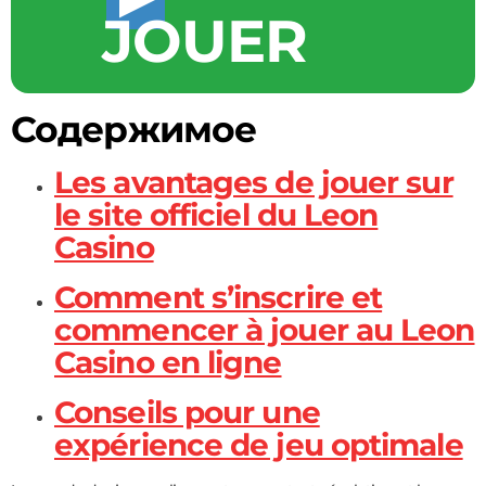
JOUER
Содержимое
Les avantages de jouer sur
le site officiel du Leon
Casino
Comment s’inscrire et
commencer à jouer au Leon
Casino en ligne
Conseils pour une
expérience de jeu optimale