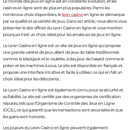
Le monde des jeux en ligne est en constante évolution, et les
casinos en ligne sont de plus en plus populaires. Parmi les
nombreux choix disponibles, le
leon casino
en ligne se démarque
par sa qualité et sa variété de jeux. Dans cet article, nous allons vous
présenter le site officiel du Leon Casino en ligne et vous montrer
pourquoi il est un choix idéal pour les amateurs de jeux en ligne.
Le Leon Casino en ligne est un site de jeux en ligne qui propose
une grande variété de jeux, allant de jeux de table traditionnels
comme le blackjack et le roulette, à des jeux de hasard comme le
poker et les machines à sous. Le site est disponible en français et
propose une interface intuitive et facile à utiliser, ce qui en fait un
choix idéal pour les débutants.
Le Leon Casino en ligne est également connu pour sa sécurité et
sa fiabilité. Le site est certifié par des organismes de certification
réputés, tels que l’Organisme de Contrôle des Jeux en Ligne
(OCJL), ce qui garantit que les transactions sont sécurisées et que
les gains sont honorés.
Les joueurs du Leon Casino en ligne peuvent également