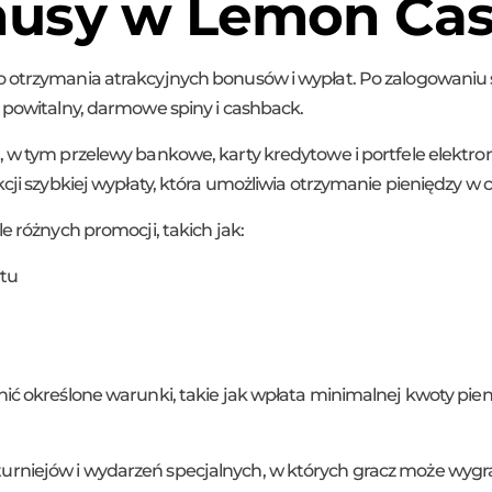
nusy w Lemon Cas
o otrzymania atrakcyjnych bonusów i wypłat. Po zalogowaniu 
s powitalny, darmowe spiny i cashback.
, w tym przelewy bankowe, karty kredytowe i portfele elektr
cji szybkiej wypłaty, która umożliwia otrzymanie pieniędzy w c
e różnych promocji, takich jak:
ytu
ić określone warunki, takie jak wpłata minimalnej kwoty pieni
rniejów i wydarzeń specjalnych, w których gracz może wygrać