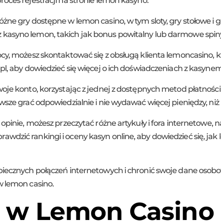
oces rejestracji na stronie lemon kasyno.
żne gry dostępne w lemon casino, w tym sloty, gry stołowe i g
 kasyno lemon, takich jak bonus powitalny lub darmowe spin
ocy, możesz skontaktować się z obsługą klienta lemoncasino, k
pl, aby dowiedzieć się więcej o ich doświadczeniach z kasynem
woje konto, korzystając z jednej z dostępnych metod płatnośc
wsze grać odpowiedzialnie i nie wydawać więcej pieniędzy, niż 
opinie, możesz przeczytać różne artykuły i fora internetowe, n
wdzić rankingi i oceny kasyn online, aby dowiedzieć się, ja
zpiecznych połączeń internetowych i chronić swoje dane osobo
w lemon casino.
e w Lemon Casino