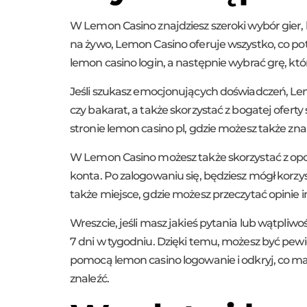
W Lemon Casino znajdziesz szeroki wybór gier, 
na żywo, Lemon Casino oferuje wszystko, co po
lemon casino login, a następnie wybrać grę, któr
Jeśli szukasz emocjonujących doświadczeń, Lemo
czy bakarat, a także skorzystać z bogatej ofert
stronie lemon casino pl, gdzie możesz także zn
W Lemon Casino możesz także skorzystać z opcj
konta. Po zalogowaniu się, będziesz mógł korzys
także miejsce, gdzie możesz przeczytać opinie in
Wreszcie, jeśli masz jakieś pytania lub wątpliw
7 dni w tygodniu. Dzięki temu, możesz być pewi
pomocą lemon casino logowanie i odkryj, co ma 
znaleźć.