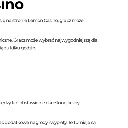
ino
się na stronie Lemon Casino, gracz może
oniczne. Gracz może wybrać najwygodniejszą dla
iągu kilku godzin.
ędzy lub obstawienie określonej liczby
 dodatkowe nagrody i wypłaty. Te turnieje są