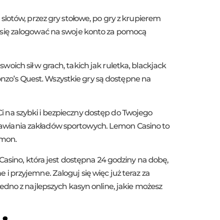
slotów, przez gry stołowe, po gry z krupierem
y się zalogować na swoje konto za pomocą
ich sił w grach, takich jak ruletka, blackjack
Gonzo’s Quest. Wszystkie gry są dostępne na
 na szybki i bezpieczny dostęp do Twojego
obstawiania zakładów sportowych. Lemon Casino to
emon.
Casino, która jest dostępna 24 godziny na dobę,
i przyjemne. Zaloguj się więc już teraz za
edno z najlepszych kasyn online, jakie możesz