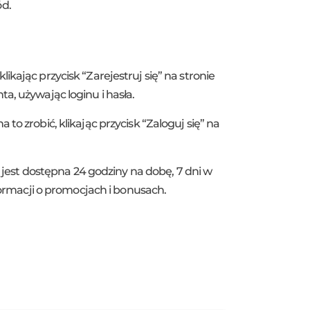
ód.
kając przycisk “Zarejestruj się” na stronie
a, używając loginu i hasła.
o zrobić, klikając przycisk “Zaloguj się” na
est dostępna 24 godziny na dobę, 7 dni w
rmacji o promocjach i bonusach.