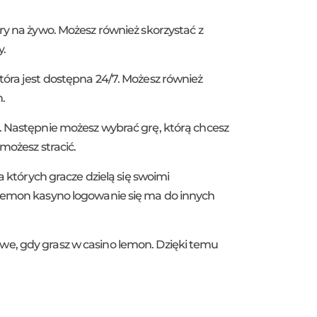
ry na żywo. Możesz również skorzystać z
y.
tóra jest dostępna 24/7. Możesz również
.
i. Następnie możesz wybrać grę, którą chcesz
możesz stracić.
a których gracze dzielą się swoimi
k lemon kasyno logowanie się ma do innych
we, gdy grasz w casino lemon. Dzięki temu