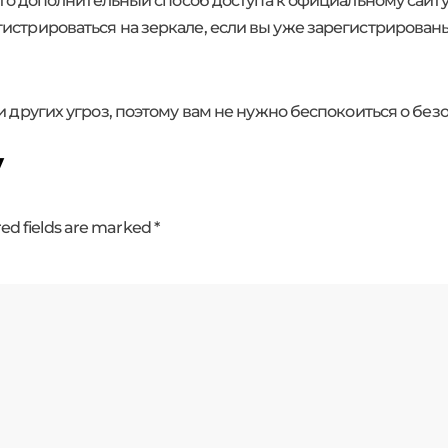
 это дополнительный способ доступа к официальному сайту
истрироваться на зеркале, если вы уже зарегистрирован
и других угроз, поэтому вам не нужно беспокоиться о безо
y
ed fields are marked
*