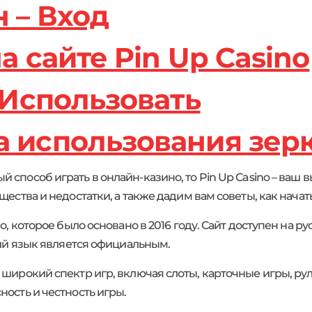
 – Вход
а сайте Pin Up Casino
 Использовать
 использования зер
 способ играть в онлайн-казино, то Pin Up Casino – ваш 
ества и недостатки, а также дадим вам советы, как начать
о, которое было основано в 2016 году. Сайт доступен на р
кий язык является официальным.
широкий спектр игр, включая слоты, карточные игры, рул
ность и честность игры.