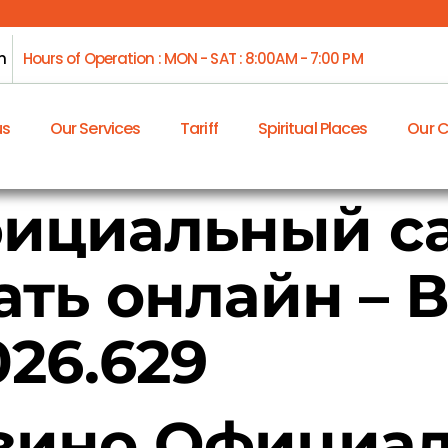
m
Hours of Operation : MON - SAT : 8:00AM - 7:00 PM
us
Our Services
Tariff
Spiritual Places
Our 
ициальный са
ать онлайн – 
26.629
зино Официал