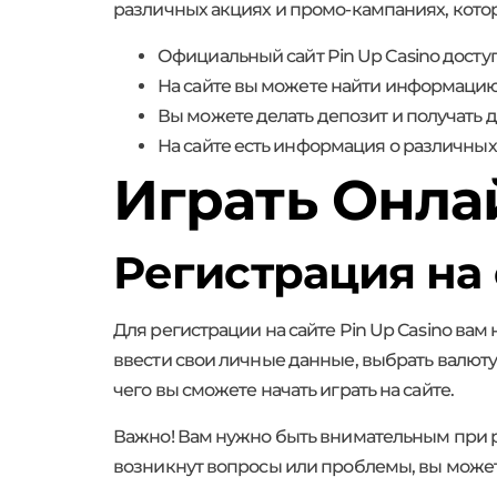
различных акциях и промо-кампаниях, котор
Официальный сайт Pin Up Casino досту
На сайте вы можете найти информацию 
Вы можете делать депозит и получать д
На сайте есть информация о различных
Играть Онла
Регистрация на 
Для регистрации на сайте Pin Up Casino вам
ввести свои личные данные, выбрать валют
чего вы сможете начать играть на сайте.
Важно! Вам нужно быть внимательным при ре
возникнут вопросы или проблемы, вы можете