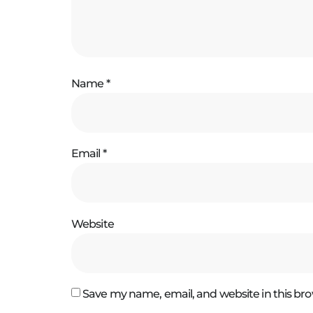
Name
*
Email
*
Website
Save my name, email, and website in this bro