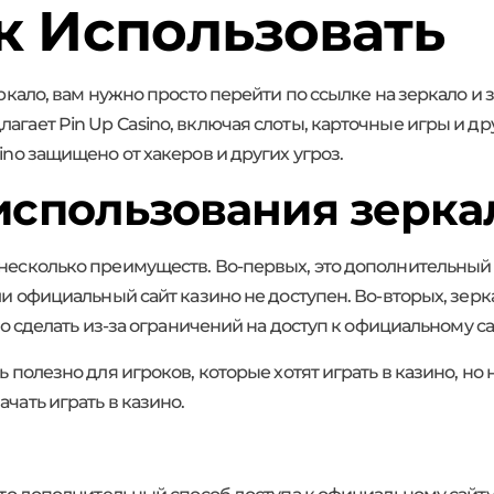
к Использовать
еркало, вам нужно просто перейти по ссылке на зеркало и 
агает Pin Up Casino, включая слоты, карточные игры и др
ino защищено от хакеров и других угроз.
спользования зерка
 несколько преимуществ. Во-первых, это дополнительный
сли официальный сайт казино не доступен. Во-вторых, зер
это сделать из-за ограничений на доступ к официальному са
ь полезно для игроков, которые хотят играть в казино, но 
чать играть в казино.