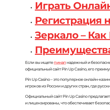
Играть Онлайн
Регистрация н
Зеркало – Как
Преимущества
Если вы ищете
пинап
надежный и безопасный
официальный сайт Pin Up Casino, его преимущ
Pin Up Casino – это популярное онлайн-казин
игроков из России и других стран, где русс
Официальный сайт Pin Up Casino предлагает 
и лицензированы, что обеспечивает безопас