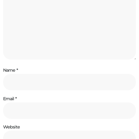
Name
*
Email
*
Website