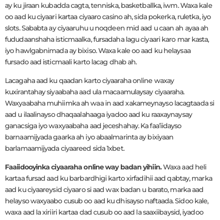
ay ku jiraan kubadda cagta, tenniska, basketballka, iwm. Waxa kale
oo aad ku ciyaari kartaa ciyaaro casino ah, sida pokerka, ruletka, iyo
slots. Sababta ay ciyaaruhu u noqdeen mid aad u caan ah ayaa ah
fududaanshaha isticmaalka, fursadaha lagu ciyaari karo mar kasta,
iyo hawlgabnimada ay bixiso. Waxa kale oo aad ku helaysaa
fursado aad isticmaali karto lacag dhab ah.
Lacagaha aad ku qaadan karto ciyaaraha online waxay
kuxirantahay siyaabaha aad ula macaamulaysay ciyaaraha.
Waxyaabaha muhiimka ah waa in aad xakameynayso lacagtaada si
aad u ilaalinayso dhaqaalahaaga iyadoo aad ku raaxaynaysay
ganacsiga iyo waxyaabaha aad jeceshahay. Ka faa’iidayso
barnaamijyada gaarka ah iyo abaalmarinta ay bixiyaan
barlamaamijyada ciyaareed sida 1xbet.
Faaiidooyinka ciyaaraha online way badan yihiin.
Waxa aad heli
kartaa fursad aad ku barbardhigi karto xirfadihii aad qabtay, marka
aad ku ciyaareysid ciyaaro si aad wax badan u barato, marka aad
helayso waxyaabo cusub oo aad ku dhisayso naftaada. Sidoo kale,
waxa aad la xiriiri kartaa dad cusub oo aad la saaxiibaysid, iyadoo