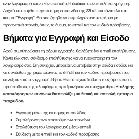
έναν λογαριασμό και να κάνετε είσοδο. Η διαδικασία είναι απλή και γρήγορη.
Αρχικά, επισκεφθείτε την επίσημη ιστοσελίδα της 22bet και κάντε κλικ στο
κουμπί “Εγγραφή”. Θα σας ζητηθεί να συμπληρώσετε μια φόρμα με
προσωπικά στοιχεία, όπως το όνομα, το email και τον κωδικό πρόσβασης.
Βήματα για Εγγραφή και Είσοδο
Αφού συμπληρώσετε τη φόρμα εγγραφής, θα λάβετε ένα email επαλήθευσης.
Κάντε κλικ στον σύνδεσμο επαλήθευσης για να ενεργοποιήσετε τον
λογαριασμό σας. Στη συνέχεια, μπορείτε να μεταβείτε στην σελίδα εισόδου και
να συνδεθείτε χρησιμοποιώντας το email και τον κωδικό πρόσβασης που
επιλέξατε κατά την εγγραφή. Βεβαιωθείτε ότι έχετε διαβάσει τους όρους και τις
προϋποθέσεις της πλατφόρμας πριν ξεκινήσετε να στοιχηματίζετε.
Η πλήρης
κατανόηση των κανόνων διασφαλίζει μια θετική και ασφαλή εμπειρία
παιχνιδιού.
Εγγραφή μέσω της επίσημης ιστοσελίδας
Συμπλήρωση των απαιτούμενων στοιχείων
Επαλήθευση του λογαριασμού μέσω email
Σύνδεση με το email και τον κωδικό πρόσβασης