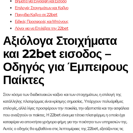
Βήματα για Εγγραφή και Είσοδο
Επιλογές Στοιχημάτων και Καζίνο
Παιχνίδια Καζίνο σε 22bet
Ειδικές Προσφορές και Μπόνους
Λόγοι για να Επιλέξετε την 22bet
Αξιόλογα Στοιχήματα
και 22bet εισοδος –
Οδηγός για Έμπειρους
Παίκτες
Στον κόσμο των διαδικτυακών καζίνο και των στοιχημάτων, η επιλογή της
κατάλληλης πλατφόρμας είναι κρίσιμης σημασίας. Υπάρχουν πολυάριθμες
επιλογές, αλλά λίγες προσφέρουν την ποικιλία, την αξιοπιστία και την ασφάλεια
που αναζητούν οι παίκτες. Η 22bet είναι μια τέτοια πλατφόρμα, η οποία έχει
καταφέρει να αποκτήσει γρήγορα φήμη για την ποιότητα των υπηρεσιών της.
Αυτός ο οδηγός θα εμβαθύνει στις λεπτομέρειες της 22bet, εξετάζοντας τις