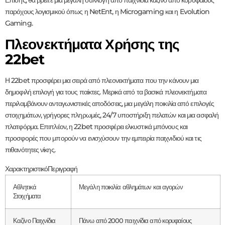
Επίσης, θα βρείτε μια μεγάλη συλλογή από παιχνίδια καζίνο από κορυφαίους
παρόχους λογισμικού όπως η NetEnt, η Microgaming και η Evolution
Gaming.
Πλεονεκτήματα Χρήσης της
22bet
Η 22bet προσφέρει μια σειρά από πλεονεκτήματα που την κάνουν μια
δημοφιλή επιλογή για τους παίκτες. Μερικά από τα βασικά πλεονεκτήματα
περιλαμβάνουν ανταγωνιστικές αποδόσεις, μια μεγάλη ποικιλία από επιλογές
στοιχημάτων, γρήγορες πληρωμές, 24/7 υποστήριξη πελατών και μια ασφαλή
πλατφόρμα. Επιπλέον, η 22bet προσφέρει ελκυστικά μπόνους και
προσφορές που μπορούν να ενισχύσουν την εμπειρία παιχνιδιού και τις
πιθανότητες νίκης.
ΧαρακτηριστικόΠεριγραφή
Αθλητικά
Μεγάλη ποικιλία αθλημάτων και αγορών
Στοιχήματα
Καζίνο Παιχνίδια
Πάνω από 2000 παιχνίδια από κορυφαίους