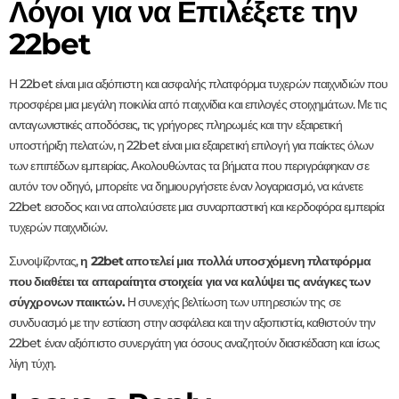
Λόγοι για να Επιλέξετε την
22bet
Η 22bet είναι μια αξιόπιστη και ασφαλής πλατφόρμα τυχερών παιχνιδιών που
προσφέρει μια μεγάλη ποικιλία από παιχνίδια και επιλογές στοιχημάτων. Με τις
ανταγωνιστικές αποδόσεις, τις γρήγορες πληρωμές και την εξαιρετική
υποστήριξη πελατών, η 22bet είναι μια εξαιρετική επιλογή για παίκτες όλων
των επιπέδων εμπειρίας. Ακολουθώντας τα βήματα που περιγράφηκαν σε
αυτόν τον οδηγό, μπορείτε να δημιουργήσετε έναν λογαριασμό, να κάνετε
22bet εισοδος και να απολαύσετε μια συναρπαστική και κερδοφόρα εμπειρία
τυχερών παιχνιδιών.
Συνοψίζοντας,
η 22bet αποτελεί μια πολλά υποσχόμενη πλατφόρμα
που διαθέτει τα απαραίτητα στοιχεία για να καλύψει τις ανάγκες των
σύγχρονων παικτών.
Η συνεχής βελτίωση των υπηρεσιών της σε
συνδυασμό με την εστίαση στην ασφάλεια και την αξιοπιστία, καθιστούν την
22bet έναν αξιόπιστο συνεργάτη για όσους αναζητούν διασκέδαση και ίσως
λίγη τύχη.