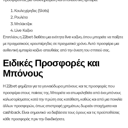
Κουλοχέρηδες (Slots)
Ρουλέτα
Μπλάκτζακ
Live Καζίνο
Επιπλέον, η 22bet διαθέτει μια ενότητα live καζίνο, όπου μπορείτε να παίξετε
με πραγματικούς κρουπιέρηδες σε πραγματικό χρόνο. Αυτό προσφέρει μια
αυθεντική εμπειρία καζίνο απευθείας από την άνεση του σπιτιού σας.
Ειδικές Προσφορές και
Μπόνους
Η 22bet φημίζεται για τα γενναιόδωρα μπόνους και τις προσφορές που
προσφέρει στους παίκτες της. Μπορείτε να επωφεληθείτε από ένα μπόνους
καλωσορίσματος κατά την πρώτη σας κατάθεση, καθώς και από μια ποικιλία
άλλων προσφορών, όπως επιστροφή χρημάτων, δωρεάν στοιχήματα και
cashback. Είναι σημαντικό να διαβάσετε τους όρους και τις προϋποθέσεις
κάθε προσφοράς πριν την διεκδικήσετε.