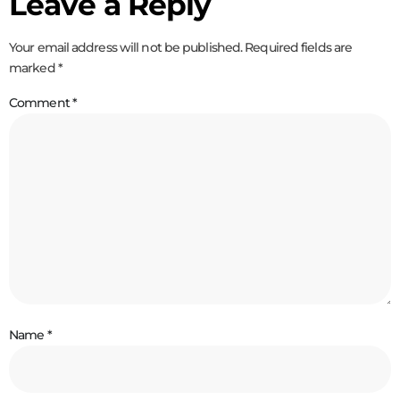
Leave a Reply
Your email address will not be published.
Required fields are
marked
*
Comment
*
Name
*