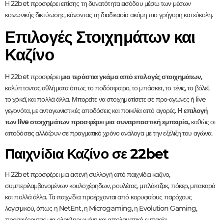
Η 22bet προσφέρει επίσης τη δυνατότητα εισόδου μέσω των μέσων
κοινωνικής δικτύωσης, κάνοντας τη διαδικασία ακόμη πιο γρήγορη και εύκολη.
Επιλογές Στοιχημάτων και
Καζίνο
Η 22bet προσφέρει
μια τεράστια γκάμα από επιλογές στοιχημάτων
,
καλύπτοντας αθλήματα όπως το ποδόσφαιρο, το μπάσκετ, το τένις, το βόλεϊ,
το χόκεϊ, και πολλά άλλα. Μπορείτε να στοιχηματίσετε σε προ-αγώνες ή live
γεγονότα, με ανταγωνιστικές αποδόσεις και ποικιλία από αγορές.
Η επιλογή
των live στοιχημάτων προσφέρει μια συναρπαστική εμπειρία,
καθώς οι
αποδόσεις αλλάζουν σε πραγματικό χρόνο ανάλογα με την εξέλιξη του αγώνα.
Παιχνίδια Καζίνο σε 22bet
Η 22bet προσφέρει μια εκτενή συλλογή από παιχνίδια καζίνο,
συμπεριλαμβανομένων κουλοχέρηδων, ρουλέτας, μπλάκτζακ, πόκερ, μπακαρά
και πολλά άλλα. Τα παιχνίδια προέρχονται από κορυφαίους παρόχους
λογισμικού, όπως η NetEnt, η Microgaming, η Evolution Gaming,
προσφέροντας μια ολοκληρωμένη και απολαυστική εμπειρία.