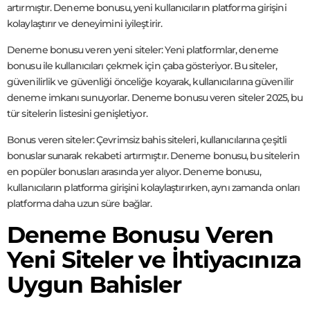
artırmıştır. Deneme bonusu, yeni kullanıcıların platforma girişini
kolaylaştırır ve deneyimini iyileştirir.
Deneme bonusu veren yeni siteler: Yeni platformlar, deneme
bonusu ile kullanıcıları çekmek için çaba gösteriyor. Bu siteler,
güvenilirlik ve güvenliği önceliğe koyarak, kullanıcılarına güvenilir
deneme imkanı sunuyorlar. Deneme bonusu veren siteler 2025, bu
tür sitelerin listesini genişletiyor.
Bonus veren siteler: Çevrimsiz bahis siteleri, kullanıcılarına çeşitli
bonuslar sunarak rekabeti artırmıştır. Deneme bonusu, bu sitelerin
en popüler bonusları arasında yer alıyor. Deneme bonusu,
kullanıcıların platforma girişini kolaylaştırırken, aynı zamanda onları
platforma daha uzun süre bağlar.
Deneme Bonusu Veren
Yeni Siteler ve İhtiyacınıza
Uygun Bahisler