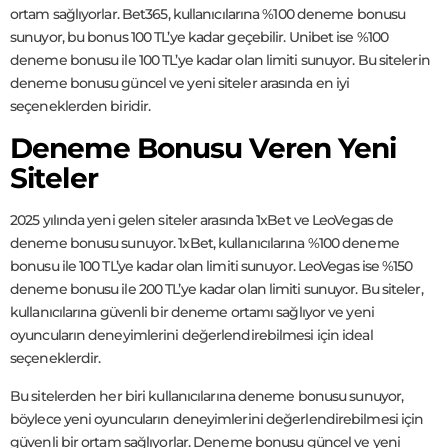
ortam sağlıyorlar. Bet365, kullanıcılarına %100 deneme bonusu
sunuyor, bu bonus 100 TL’ye kadar geçebilir. Unibet ise %100
deneme bonusu ile 100 TL’ye kadar olan limiti sunuyor. Bu sitelerin
deneme bonusu güncel ve yeni siteler arasında en iyi
seçeneklerden biridir.
Deneme Bonusu Veren Yeni
Siteler
2025 yılında yeni gelen siteler arasında 1xBet ve LeoVegas de
deneme bonusu sunuyor. 1xBet, kullanıcılarına %100 deneme
bonusu ile 100 TL’ye kadar olan limiti sunuyor. LeoVegas ise %150
deneme bonusu ile 200 TL’ye kadar olan limiti sunuyor. Bu siteler,
kullanıcılarına güvenli bir deneme ortamı sağlıyor ve yeni
oyuncuların deneyimlerini değerlendirebilmesi için ideal
seçeneklerdir.
Bu sitelerden her biri kullanıcılarına deneme bonusu sunuyor,
böylece yeni oyuncuların deneyimlerini değerlendirebilmesi için
güvenli bir ortam sağlıyorlar. Deneme bonusu güncel ve yeni