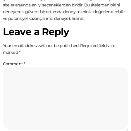
siteler arasında en iyi seçeneklerden biridir. Bu sitelerden birini
deneyerek, güvenli bir ortamda deneyimlerinizi değerlendirebilir
ve potansiyel kazançlarınızı deneyebilirsiniz.
Leave a Reply
Your email address will not be published.
Required fields are
marked
*
Comment
*