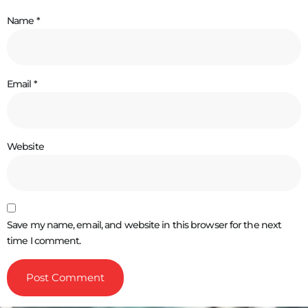
Name
*
Email
*
Website
Save my name, email, and website in this browser for the next
time I comment.