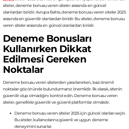
siteler, deneme bonusu veren siteler arasında en güncel
olanlardan biridir. Avrupa Bahis, deneme bonusu veren siteler 2025
arasında en güvenilir olanlardan biridir. Bu siteler, deneme bonusu
veren siteler arasında en güncel olanlardan biridir.
Deneme Bonusları
Kullanırken Dikkat
Edilmesi Gereken
Noktalar
Deneme bonusu veren sitelerden yararlanırken, bazı önemli
noktaları göz önünde bulundurmanız önemlidir. İlk olarak, sitenin
güvenilir olup olmadığını kontrol edin. Deneme bonusu veren
siteler, genellikle güvenilir ve güvenli platformlar olmalıdır.
Deneme bonusu veren siteler 2025 için güncel olanları seçin.
Bu siteler, kullanıcılarına güvenli ve uygun deneme
deneyimini sunarlar.