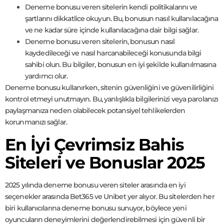
Deneme bonusu veren sitelerin kendi politikalarını ve
şartlarını dikkatlice okuyun. Bu, bonusun nasıl kullanılacağına
ve ne kadar süre içinde kullanılacağına dair bilgi sağlar.
Deneme bonusu veren sitelerin, bonusun nasıl
kaydedileceği ve nasıl harcanabileceği konusunda bilgi
sahibi olun. Bu bilgiler, bonusun en iyi şekilde kullanılmasına
yardımcı olur.
Deneme bonusu kullanırken, sitenin güvenliğini ve güvenilirliğini
kontrol etmeyi unutmayın. Bu, yanlışlıkla bilgilerinizi veya parolanızı
paylaşmanıza neden olabilecek potansiyel tehlikelerden
korunmanızı sağlar.
En İyi Çevrimsiz Bahis
Siteleri ve Bonuslar 2025
2025 yılında deneme bonusu veren siteler arasında en iyi
seçenekler arasında Bet365 ve Unibet yer alıyor. Bu sitelerden her
biri kullanıcılarına deneme bonusu sunuyor, böylece yeni
oyuncuların deneyimlerini değerlendirebilmesi için güvenli bir