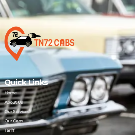
Quick Links
Home
About Us
Our Services
Our Cabs
Tariff