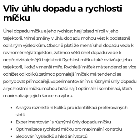
Vliv úhlu dopadu a rychlosti
míčku
Úhel dopadu míčku a jeho rychlost hrají zásadní roli v jeho
trajektorii. Mírné změny v úhlu dopadu mohou vést k podstatně
odlišným výsledkům. Obecně platí, že menší úhel dopadu vede k
rovnoměrnější trajektorii, zatímco větší úhel dopadu vede k
nepředvídatelnější trajektorii. Rychlost míčku také ovlivňuje jeho
trajektorii, i když v menší míře. Rychlejší míček má tendenci se více
odrážet od kolíků, zatímco pomalejší míček má tendenci se
pohybovat přímočařeji. Experimentováním s různými úhly dopadu
a rychlostmi míčku mohou hráči najít optimální kombinaci, která
maximalizuje jejich šance na výhru.
Analýza rozmístění kolíků pro identifikaci preferovaných
slotů
Experimentování s různými úhly dopadu míčku
Optimalizace rychlosti míčku pro maximální kontrolu
Sledování výsledků a hledání vzorců