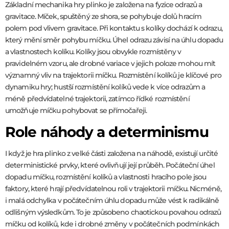
Základní mechanika hry plinko je založena na fyzice odrazů a
gravitace. Míček, spuštěný ze shora, se pohybuje dolů hracím
polem pod vlivem gravitace. Při kontaktu s kolíky dochází k odrazu,
který mění směr pohybu míčku. Úhel odrazu závisí na úhlu dopadu
a vlastnostech kolíku. Kolíky jsou obvykle rozmístěny v
pravidelném vzoru, ale drobné variace v jejich poloze mohou mít
významný vliv na trajektorii míčku. Rozmístění kolíků je klíčové pro
dynamiku hry; hustší rozmístění kolíků vede k více odrazům a
méně předvídatelné trajektorii, zatímco řídké rozmístění
umožňuje míčku pohybovat se přímočařeji.
Role náhody a determinismu
I když je hra plinko z velké části založena na náhodě, existují určité
deterministické prvky, které ovlivňují její průběh. Počáteční úhel
dopadu míčku, rozmístění kolíků a vlastnosti hracího pole jsou
faktory, které hrají předvídatelnou roli v trajektorii míčku. Nicméně,
i malá odchylka v počátečním úhlu dopadu může vést k radikálně
odlišným výsledkům. To je způsobeno chaotickou povahou odrazů
míčku od kolíků, kde i drobné změny v počátečních podmínkách