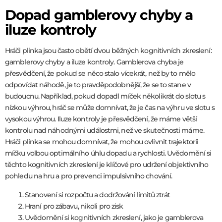
Dopad gamblerovy chyby a
iluze kontroly
Hráči plinka jsou často obětí dvou běžných kognitivních zkreslení:
gamblerovy chyby a iluze kontroly. Gamblerova chyba je
přesvědčení, že pokud se něco stalo vícekrát, než by to mělo
odpovídat náhodě, je to pravděpodobnější, že se to stane v
budoucnu. Například, pokud dopadl míček několikrát do slotu s
nízkou výhrou, hráč se může domnívat, že je čas na výhru ve slotu s
vysokou výhrou. Iluze kontroly je přesvědčení, že máme větší
kontrolu nad náhodnými událostmi, než ve skutečnosti máme.
Hráči plinka se mohou domnívat, že mohou ovlivnit trajektorii
míčku volbou optimálního úhlu dopadu a rychlosti. Uvědomění si
těchto kognitivních zkreslení je klíčové pro udržení objektivního
pohledu na hru a pro prevenci impulsivního chování.
Stanovení si rozpočtu a dodržování limitů ztrát
Hraní pro zábavu, nikoli pro zisk
Uvědomění si kognitivních zkreslení, jako je gamblerova