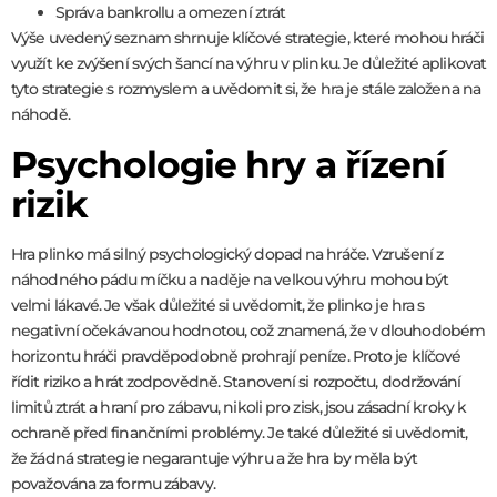
Správa bankrollu a omezení ztrát
Výše uvedený seznam shrnuje klíčové strategie, které mohou hráči
využít ke zvýšení svých šancí na výhru v plinku. Je důležité aplikovat
tyto strategie s rozmyslem a uvědomit si, že hra je stále založena na
náhodě.
Psychologie hry a řízení
rizik
Hra plinko má silný psychologický dopad na hráče. Vzrušení z
náhodného pádu míčku a naděje na velkou výhru mohou být
velmi lákavé. Je však důležité si uvědomit, že plinko je hra s
negativní očekávanou hodnotou, což znamená, že v dlouhodobém
horizontu hráči pravděpodobně prohrají peníze. Proto je klíčové
řídit riziko a hrát zodpovědně. Stanovení si rozpočtu, dodržování
limitů ztrát a hraní pro zábavu, nikoli pro zisk, jsou zásadní kroky k
ochraně před finančními problémy. Je také důležité si uvědomit,
že žádná strategie negarantuje výhru a že hra by měla být
považována za formu zábavy.