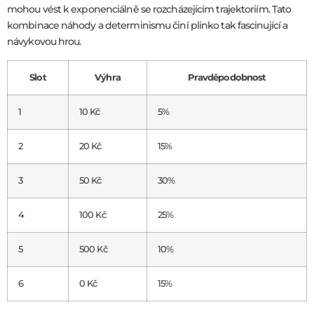
mohou vést k exponenciálně se rozcházejícím trajektoriím. Tato
kombinace náhody a determinismu činí plinko tak fascinující a
návykovou hrou.
Slot
Výhra
Pravděpodobnost
1
10 Kč
5%
2
20 Kč
15%
3
50 Kč
30%
4
100 Kč
25%
5
500 Kč
10%
6
0 Kč
15%