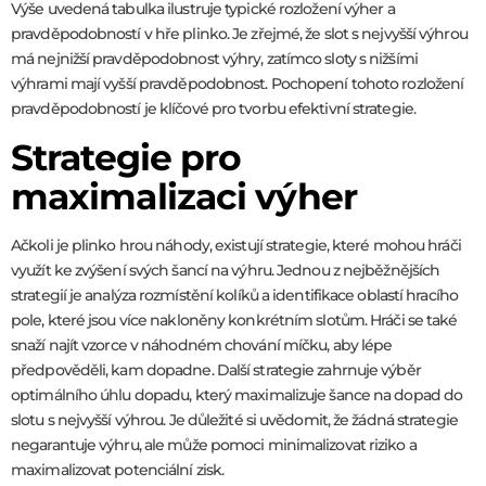
Výše uvedená tabulka ilustruje typické rozložení výher a
pravděpodobností v hře plinko. Je zřejmé, že slot s nejvyšší výhrou
má nejnižší pravděpodobnost výhry, zatímco sloty s nižšími
výhrami mají vyšší pravděpodobnost. Pochopení tohoto rozložení
pravděpodobností je klíčové pro tvorbu efektivní strategie.
Strategie pro
maximalizaci výher
Ačkoli je plinko hrou náhody, existují strategie, které mohou hráči
využít ke zvýšení svých šancí na výhru. Jednou z nejběžnějších
strategií je analýza rozmístění kolíků a identifikace oblastí hracího
pole, které jsou více nakloněny konkrétním slotům. Hráči se také
snaží najít vzorce v náhodném chování míčku, aby lépe
předpověděli, kam dopadne. Další strategie zahrnuje výběr
optimálního úhlu dopadu, který maximalizuje šance na dopad do
slotu s nejvyšší výhrou. Je důležité si uvědomit, že žádná strategie
negarantuje výhru, ale může pomoci minimalizovat riziko a
maximalizovat potenciální zisk.