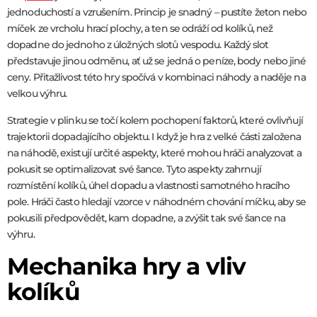
jednoduchostí a vzrušením. Princip je snadný – pustíte žeton nebo
míček ze vrcholu hrací plochy, a ten se odráží od kolíků, než
dopadne do jednoho z úložných slotů vespodu. Každý slot
představuje jinou odměnu, ať už se jedná o peníze, body nebo jiné
ceny. Přitažlivost této hry spočívá v kombinaci náhody a naděje na
velkou výhru.
Strategie v plinku se točí kolem pochopení faktorů, které ovlivňují
trajektorii dopadajícího objektu. I když je hra z velké části založena
na náhodě, existují určité aspekty, které mohou hráči analyzovat a
pokusit se optimalizovat své šance. Tyto aspekty zahrnují
rozmístění kolíků, úhel dopadu a vlastnosti samotného hracího
pole. Hráči často hledají vzorce v náhodném chování míčku, aby se
pokusili předpovědět, kam dopadne, a zvýšit tak své šance na
výhru.
Mechanika hry a vliv
kolíků