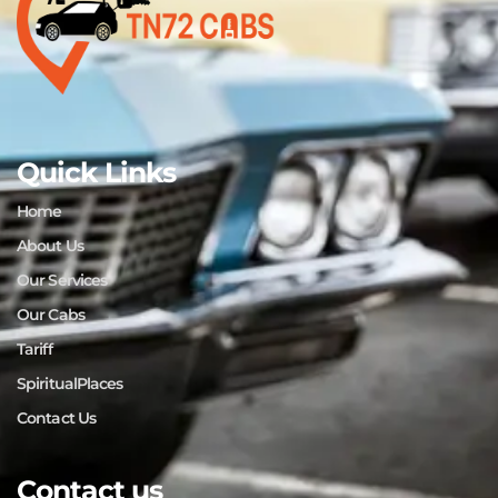
Quick Links
Home
About Us
Our Services
Our Cabs
Tariff
SpiritualPlaces
Contact Us
Contact us