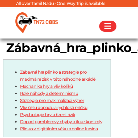
 over Tamil Nadu - One Way Trip is available
Zábavná_hra_plinko_
Zábavná hra plinko a strategie pro
maximální zisk v této náhodné arkádě
Mechanika hry a vliv kolíků
Role náhody a determinismu
Strategie pro maximalizaci výher
Vliv úhlu dopadu a rychlosti míčku
Psychologie hry a řízení rizik
Dopad gamblerovy chyby a iluze kontroly
Plinko v digitálním věku a online kasina