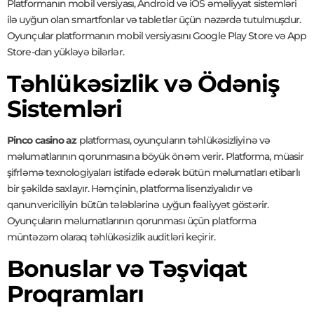
Platformanın mobil versiyası, Android və iOS əməliyyat sistemləri
ilə uyğun olan smartfonlar və tabletlər üçün nəzərdə tutulmuşdur.
Oyunçular platformanın mobil versiyasını Google Play Store və App
Store-dan yükləyə bilərlər.
Təhlükəsizlik və Ödəniş
Sistemləri
Pinco casino az
platforması, oyunçuların təhlükəsizliyinə və
məlumatlarının qorunmasına böyük önəm verir. Platforma, müasir
şifrləmə texnologiyaları istifadə edərək bütün məlumatları etibarlı
bir şəkildə saxlayır. Həmçinin, platforma lisenziyalıdır və
qanunvericiliyin bütün tələblərinə uyğun fəaliyyət göstərir.
Oyunçuların məlumatlarının qorunması üçün platforma
müntəzəm olaraq təhlükəsizlik auditləri keçirir.
Bonuslar və Təşviqat
Proqramları