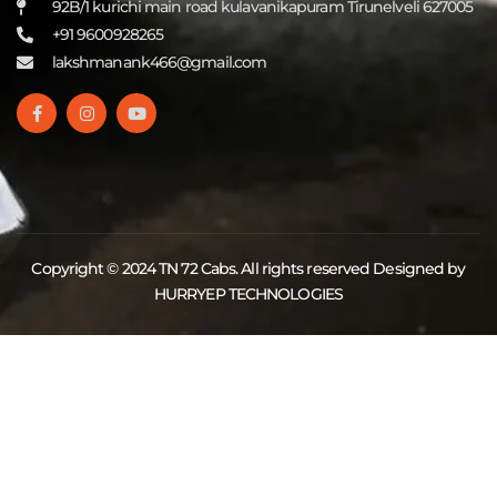
92B/1 kurichi main road kulavanikapuram Tirunelveli 627005
+91 9600928265
lakshmanank466@gmail.com
Copyright © 2024 TN 72 Cabs. All rights reserved Designed by
HURRYEP TECHNOLOGIES