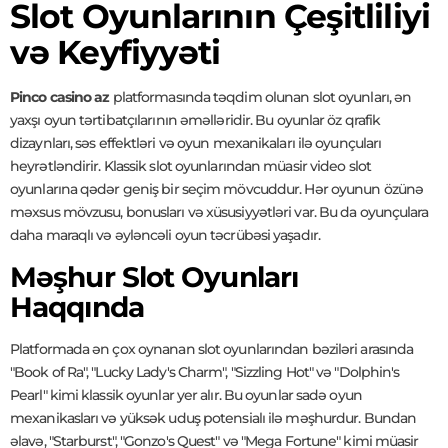
Slot Oyunlarının Çeşitliliyi
və Keyfiyyəti
Pinco casino az
platformasında təqdim olunan slot oyunları, ən
yaxşı oyun tərtibatçılarının əməlləridir. Bu oyunlar öz qrafik
dizaynları, səs effektləri və oyun mexanikaları ilə oyunçuları
heyrətləndirir. Klassik slot oyunlarından müasir video slot
oyunlarına qədər geniş bir seçim mövcuddur. Hər oyunun özünə
məxsus mövzusu, bonusları və xüsusiyyətləri var. Bu da oyunçulara
daha maraqlı və əyləncəli oyun təcrübəsi yaşadır.
Məşhur Slot Oyunları
Haqqında
Platformada ən çox oynanan slot oyunlarından bəziləri arasında
"Book of Ra", "Lucky Lady's Charm", "Sizzling Hot" və "Dolphin's
Pearl" kimi klassik oyunlar yer alır. Bu oyunlar sadə oyun
mexanikasları və yüksək uduş potensialı ilə məşhurdur. Bundan
əlavə, "Starburst", "Gonzo's Quest" və "Mega Fortune" kimi müasir