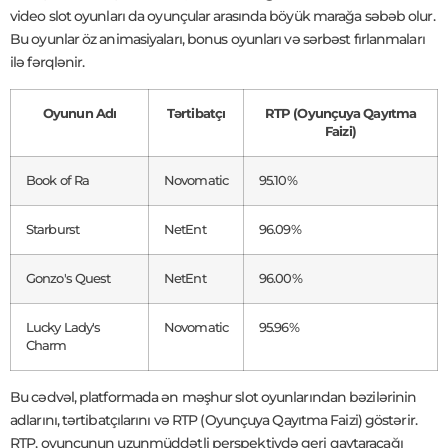
video slot oyunları da oyunçular arasında böyük marağa səbəb olur.
Bu oyunlar öz animasiyaları, bonus oyunları və sərbəst fırlanmaları
ilə fərqlənir.
Oyunun Adı
Tərtibatçı
RTP (Oyunçuya Qayıtma
Faizi)
Book of Ra
Novomatic
95.10%
Starburst
NetEnt
96.09%
Gonzo's Quest
NetEnt
96.00%
Lucky Lady's
Novomatic
95.96%
Charm
Bu cədvəl, platformada ən məşhur slot oyunlarından bəzilərinin
adlarını, tərtibatçılarını və RTP (Oyunçuya Qayıtma Faizi) göstərir.
RTP, oyunçunun uzunmüddətli perspektivdə geri qaytaracağı