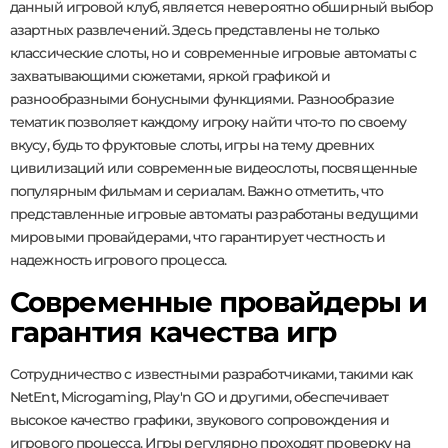
данный игровой клуб, является невероятно обширный выбор
азартных развлечений. Здесь представлены не только
классические слоты, но и современные игровые автоматы с
захватывающими сюжетами, яркой графикой и
разнообразными бонусными функциями. Разнообразие
тематик позволяет каждому игроку найти что-то по своему
вкусу, будь то фруктовые слоты, игры на тему древних
цивилизаций или современные видеослоты, посвященные
популярным фильмам и сериалам. Важно отметить, что
представленные игровые автоматы разработаны ведущими
мировыми провайдерами, что гарантирует честность и
надежность игрового процесса.
Современные провайдеры и
гарантия качества игр
Сотрудничество с известными разработчиками, такими как
NetEnt, Microgaming, Play'n GO и другими, обеспечивает
высокое качество графики, звукового сопровождения и
игрового процесса. Игры регулярно проходят проверку на