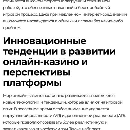
отличается высокой скоростью загрузки и стабильной
работой, что обеспечивает плавный и бесперебойный
игровой процесс. Даже при медленном интернет-соединении
вы сможете наслаждаться любимыми играми без каких-либо
проблем.
Инновационные
тенденции в развитии
онлайн-казино и
перспективы
платформы
Мир онлайн-казино постоянно развивается, появляются
новые технологии и тенденции, которые влияют на игровой
опыт. В последнее время особое внимание уделяется
виртуальной реальности (VR) и дополненной реальности (AR),
которые позволяют создавать более реалистичную и
захватывающую атмосферу игры. Также набирает