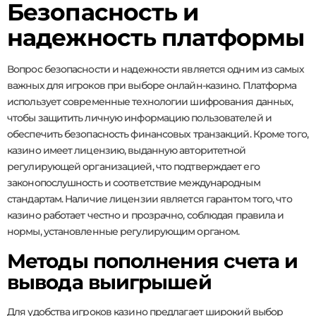
Безопасность и
надежность платформы
Вопрос безопасности и надежности является одним из самых
важных для игроков при выборе онлайн-казино. Платформа
использует современные технологии шифрования данных,
чтобы защитить личную информацию пользователей и
обеспечить безопасность финансовых транзакций. Кроме того,
казино имеет лицензию, выданную авторитетной
регулирующей организацией, что подтверждает его
законопослушность и соответствие международным
стандартам. Наличие лицензии является гарантом того, что
казино работает честно и прозрачно, соблюдая правила и
нормы, установленные регулирующим органом.
Методы пополнения счета и
вывода выигрышей
Для удобства игроков казино предлагает широкий выбор