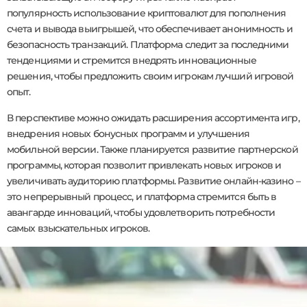
популярность использование криптовалют для пополнения
счета и вывода выигрышей, что обеспечивает анонимность и
безопасность транзакций. Платформа следит за последними
тенденциями и стремится внедрять инновационные
решения, чтобы предложить своим игрокам лучший игровой
опыт.
В перспективе можно ожидать расширения ассортимента игр,
внедрения новых бонусных программ и улучшения
мобильной версии. Также планируется развитие партнерской
программы, которая позволит привлекать новых игроков и
увеличивать аудиторию платформы. Развитие онлайн-казино –
это непрерывный процесс, и платформа стремится быть в
авангарде инноваций, чтобы удовлетворить потребности
самых взыскательных игроков.