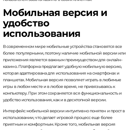
Мобильная версия и
удобство
использования
В современном мире мобильные устройства становятся все
более популярными, поэтому наличие мобильной версии или
приложения является важным преимуществом для онлайн-
казино. Платформа предлагает удобную мобильную версию,
которая адаптирована для использования на смартфонах и
планшетах. Мобильная версия позволяет играть в любимые
игры в любом месте и в любое время, не привязываясь к
компьютеру. При этом сохраняется вся функциональность и
удобство использования, как и в десктопной версии.
Интерфейс мобильной версии интуитивно понятен и прост в
использовании, что делает игровой процесс еще более
приятным и комфортным. Кроме того, мобильная версия