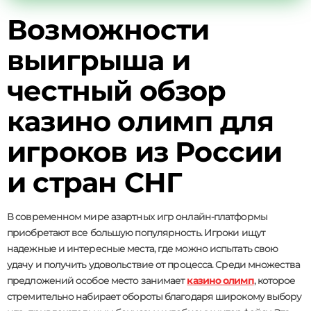
Возможности
выигрыша и
честный обзор
казино олимп для
игроков из России
и стран СНГ
В современном мире азартных игр онлайн-платформы
приобретают все большую популярность. Игроки ищут
надежные и интересные места, где можно испытать свою
удачу и получить удовольствие от процесса. Среди множества
предложений особое место занимает
казино олимп
, которое
стремительно набирает обороты благодаря широкому выбору