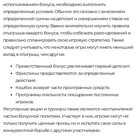
использованием бонуса, необходимо выполнить
определенные условия. Обычно это связано с внесением
определенной суммы на депозит и совершением ставок на
определенную сумму. Важно внимательно изучить правила
отыгрыша каждого бонуса, чтобы избежать разочарований и
правильно спланировать свою игровую стратегию. Также
следует учитывать, что некоторые игры могут иметь меньший
вклад в отыгрыш, чем другие.
Приветственный бонус: увеличивает первый депозит.
Фриспины: предоставляются за определенные
действия.
Кэшбэк: возврат части проигранных средств.
Программы лояльности: поощрение постоянных
игроков.
Регулярные акции и турниры также являются неотъемлемой
частью бонусной политики. Участвуя в них, игроки могут не
только получить ценные призы, но и испытать свои силы в
конкурентной борьбе с другими участниками.