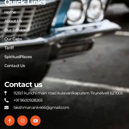
Quick Links
Home
About Us
Our Services
Our Cabs
Tariff
SpiritualPlaces
Contact Us
Contact us
92B/1 kurichi main road kulavanikapuram Tirunelveli 627005
+91 9600928265
lakshmanank466@gmail.com