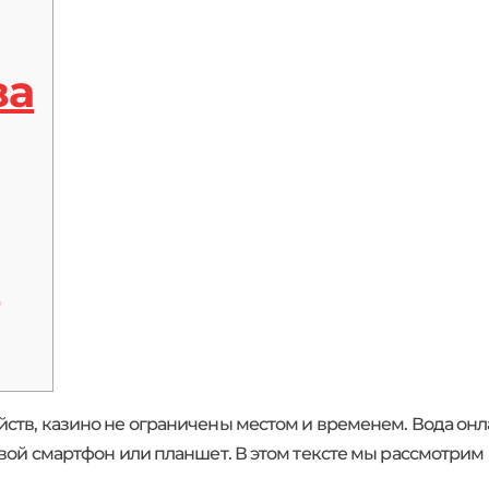
ва
н
ств, казино не ограничены местом и временем. Вода онла
свой смартфон или планшет. В этом тексте мы рассмотри