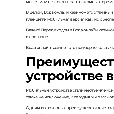
может или не хочет играть на компьютере и
В целом, Вода онлайн казино – это отличный 
планшете. Мобильная версия казино обеспеч
Важно! Перед входом в Вода онлайн казино и
их регионе.
Вода онлайн казино – это пример того, как
Преимущест
устройстве 
Мобильные устройства стали неотъемлемой ч
также не исключение, и сегодня мы рассмо
Одним из основных преимуществ является уд