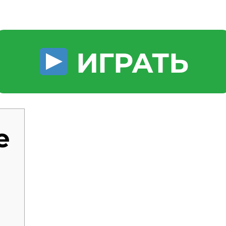
ИГРАТЬ
е