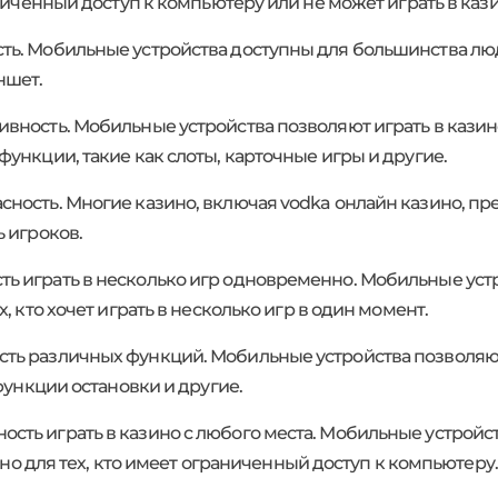
ниченный доступ к компьютеру или не может играть в казин
. Мобильные устройства доступны для большинства людей,
ншет.
вность. Мобильные устройства позволяют играть в каз
ункции, такие как слоты, карточные игры и другие.
ность. Многие казино, включая vodka онлайн казино, п
 игроков.
 играть в несколько игр одновременно. Мобильные устро
 кто хочет играть в несколько игр в один момент.
ть различных функций. Мобильные устройства позволяют
функции остановки и другие.
ь играть в казино с любого места. Мобильные устройств
зно для тех, кто имеет ограниченный доступ к компьютеру.