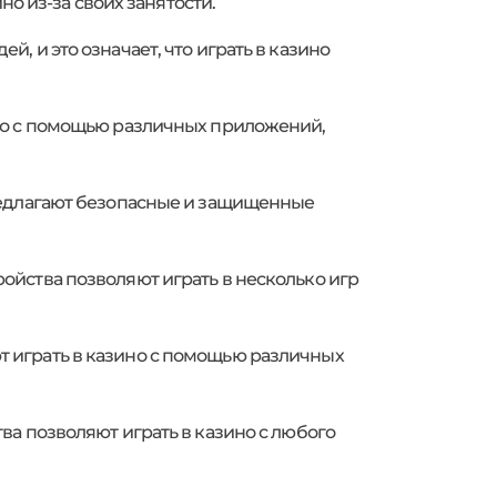
о из-за своих занятости.
 и это означает, что играть в казино
ино с помощью различных приложений,
редлагают безопасные и защищенные
йства позволяют играть в несколько игр
 играть в казино с помощью различных
а позволяют играть в казино с любого