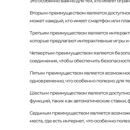
Это особенно важно для тех, кто имеет огра
Вторым преимуществом является доступность
может каждый, кто имеет смартфон или пла
Третьим преимуществом является интеракти
которые предлагают интерактивные игры и ф
Четвертым преимуществом является безопас
соединения, чтобы обеспечить безопасность
Пятым преимуществом является возможность
одновременно, что особенно полезно для тех,
Шестым преимуществом является доступнос
функций, таких как автоматические ставки, 
Седьмым преимуществом является возможност
места, где есть интернет, что особенно поле