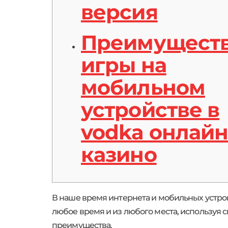
версия
Преимущест
игры на
мобильном
устройстве в
vodka онлай
казино
В наше время интернета и мобильных устрой
любое время и из любого места, используя 
преимущества.