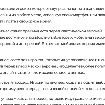
орма для игроков, которые ищут развлечение и шанс выи
емя и из любого места, используя свой смартфон или план
т играть в свободное время.
т несколько преимуществ перед классической версией. В
более доступной и комфортной. Во-вторых, мобильная вер
 простой и интересной. В-третьих, мобильная версия имее
ежное место для игроков, которые ищут развлечение и ша
 перед классической версией, что делает ее более попу
 онлайн казино – это идеальное место для вас.
быстрый процесс. Игроки толькоneed создать аккаунт, выбр
 преимуществ перед классической версией, что делает е
 лучшее место для игроков, которые ищут развлечение и 
ществ перед классической версией, что делает ее более