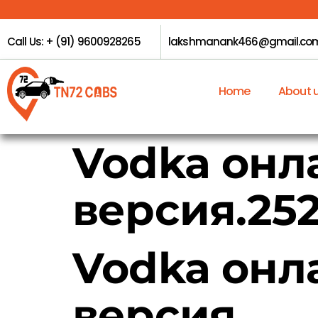
Call Us: + (91) 9600928265
lakshmanank466@gmail.co
Home
About 
Vodka онл
версия.25
Vodka онл
версия