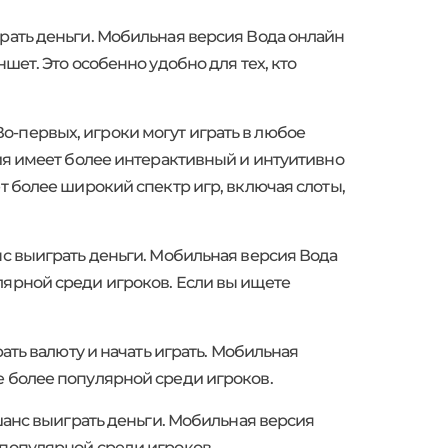
грать деньги. Мобильная версия Вода онлайн
шет. Это особенно удобно для тех, кто
о-первых, игроки могут играть в любое
сия имеет более интерактивный и интуитивно
т более широкий спектр игр, включая слоты,
нс выиграть деньги. Мобильная версия Вода
лярной среди игроков. Если вы ищете
ать валюту и начать играть. Мобильная
е более популярной среди игроков.
шанс выиграть деньги. Мобильная версия
 популярной среди игроков.