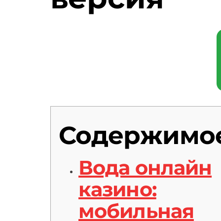
Содержимо
Вода онлайн
казино:
мобильная