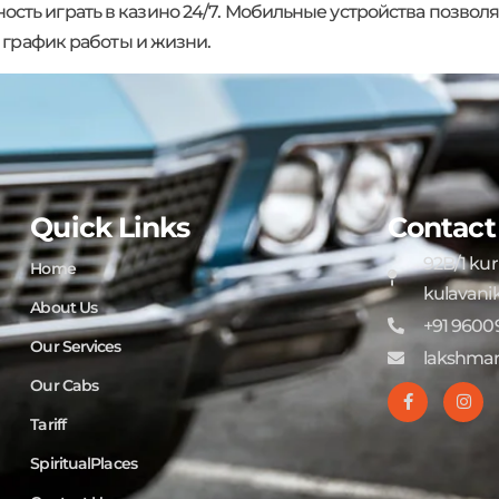
ь играть в казино 24/7. Мобильные устройства позволяют
й график работы и жизни.
Quick Links
Contact
92B/1 kur
Home
kulavani
About Us
+91 9600
Our Services
lakshma
Our Cabs
Tariff
SpiritualPlaces