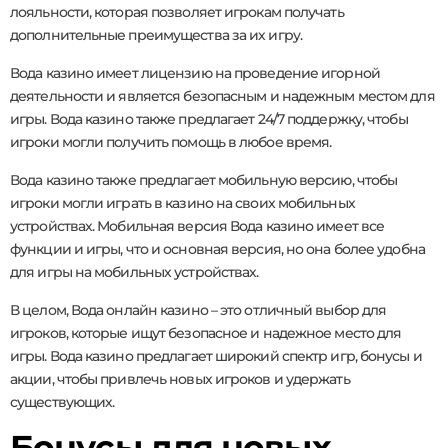
лояльности, которая позволяет игрокам получать
дополнительные преимущества за их игру.
Вода казино имеет лицензию на проведение игорной
деятельности и является безопасным и надежным местом для
игры. Вода казино также предлагает 24/7 поддержку, чтобы
игроки могли получить помощь в любое время.
Вода казино также предлагает мобильную версию, чтобы
игроки могли играть в казино на своих мобильных
устройствах. Мобильная версия Вода казино имеет все
функции и игры, что и основная версия, но она более удобна
для игры на мобильных устройствах.
В целом, Вода онлайн казино – это отличный выбор для
игроков, которые ищут безопасное и надежное место для
игры. Вода казино предлагает широкий спектр игр, бонусы и
акции, чтобы привлечь новых игроков и удержать
существующих.
Бонусы для новых