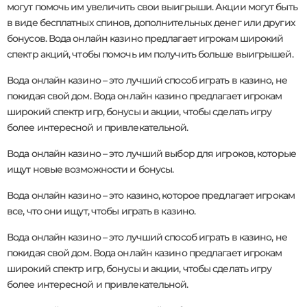
могут помочь им увеличить свои выигрыши. Акции могут быть
в виде бесплатных спинов, дополнительных денег или других
бонусов. Вода онлайн казино предлагает игрокам широкий
спектр акций, чтобы помочь им получить больше выигрышей.
Вода онлайн казино – это лучший способ играть в казино, не
покидая свой дом. Вода онлайн казино предлагает игрокам
широкий спектр игр, бонусы и акции, чтобы сделать игру
более интересной и привлекательной.
Вода онлайн казино – это лучший выбор для игроков, которые
ищут новые возможности и бонусы.
Вода онлайн казино – это казино, которое предлагает игрокам
все, что они ищут, чтобы играть в казино.
Вода онлайн казино – это лучший способ играть в казино, не
покидая свой дом. Вода онлайн казино предлагает игрокам
широкий спектр игр, бонусы и акции, чтобы сделать игру
более интересной и привлекательной.