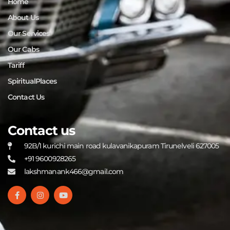
Home
About Us
Our Services
Our Cabs
Tariff
SpiritualPlaces
Contact Us
Contact us
92B/1 kurichi main road kulavanikapuram Tirunelveli 627005
+91 9600928265
lakshmanank466@gmail.com