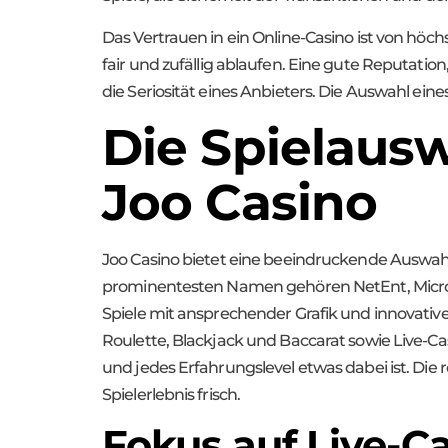
Das Vertrauen in ein Online-Casino ist von höch
fair und zufällig ablaufen. Eine gute Reputati
die Seriosität eines Anbieters. Die Auswahl eine
Die Spielaus
Joo Casino
Joo Casino bietet eine beeindruckende Auswahl
prominentesten Namen gehören NetEnt, Microga
Spiele mit ansprechender Grafik und innovative
Roulette, Blackjack und Baccarat sowie Live-Cas
und jedes Erfahrungslevel etwas dabei ist. Die
Spielerlebnis frisch.
Fokus auf Live-C