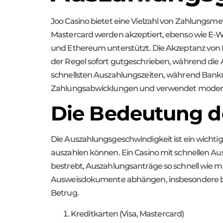
Joo Casino bietet eine Vielzahl von Zahlungsm
Mastercard werden akzeptiert, ebenso wie E-Wa
und Ethereum unterstützt. Die Akzeptanz von K
der Regel sofort gutgeschrieben, während die 
schnellsten Auszahlungszeiten, während Bankü
Zahlungsabwicklungen und verwendet modernste
Die Bedeutung d
Die Auszahlungsgeschwindigkeit ist ein wichtig
auszahlen können. Ein Casino mit schnellen Ausz
bestrebt, Auszahlungsanträge so schnell wie 
Ausweisdokumente abhängen, insbesondere be
Betrug.
Kreditkarten (Visa, Mastercard)