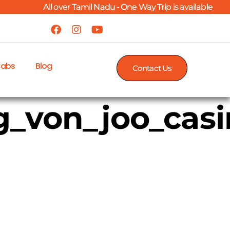
All over Tamil Nadu - One Way Trip is available
Cabs
Blog
Contact Us
_von_joo_casi