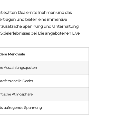
mit echten Dealern teilnehmen und das
bertragen und bieten eine immersive
für zusätzliche Spannung und Unterhaltung
 Spielerlebnisses bei. Die angebotenen Live
dere Merkmale
he Auszahlungsquoten
professionelle Dealer
hentische Atmosphäre
ts, aufregende Spannung