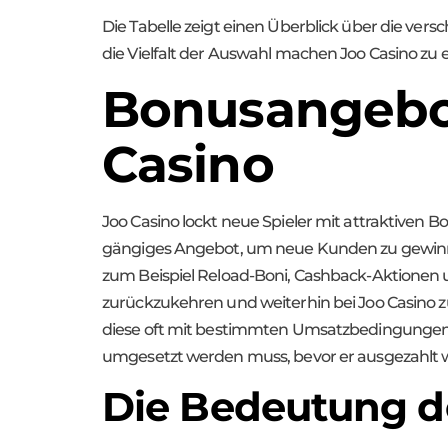
Die Tabelle zeigt einen Überblick über die ver
die Vielfalt der Auswahl machen Joo Casino zu e
Bonusangebo
Casino
Joo Casino lockt neue Spieler mit attraktiven
gängiges Angebot, um neue Kunden zu gewinn
zum Beispiel Reload-Boni, Cashback-Aktionen u
zurückzukehren und weiterhin bei Joo Casino zu
diese oft mit bestimmten Umsatzbedingungen
umgesetzt werden muss, bevor er ausgezahlt 
Die Bedeutung 