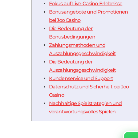
Fokus auf Live-Casino-Erlebnisse
Bonusangebote und Promotionen
bei Joo Casino
Die Bedeutung der
Bonusbedingungen
Zahlungsmethoden und
Auszahlungsgeschwindigkeit
Die Bedeutung der
Auszahlungsgeschwindigkeit
Kundenservice und Support
Datenschutz und Sicherheit bei Joo
Casino
Nachhaltige Spielstrategien und
verantwortungsvolles Spielen