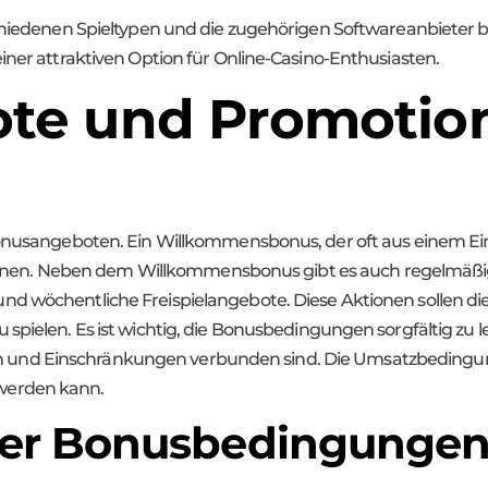
schiedenen Spieltypen und die zugehörigen Softwareanbieter be
iner attraktiven Option für Online-Casino-Enthusiasten.
te und Promotion
 Bonusangeboten. Ein Willkommensbonus, der oft aus einem Ein
en. Neben dem Willkommensbonus gibt es auch regelmäßige
nd wöchentliche Freispielangebote. Diese Aktionen sollen die
 spielen. Es ist wichtig, die Bonusbedingungen sorgfältig z
 und Einschränkungen verbunden sind. Die Umsatzbedingun
werden kann.
der Bonusbedingunge