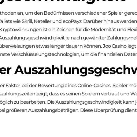
ethoden an, um den Bedürfnissen verschiedener Spieler gerec
llets wie Skrill, Neteller und ecoPayz. Darüber hinaus werde
ryptowährungen ist ein Zeichen für die Modernität und Flexib
Auszahlungsgeschwindigkeit je nach gewählter Zahlungsmetho
berweisungen etwas länger dauern können. Joo Casino legt 
 Verschlüsselungstechnologien, um die finanziellen Daten 
er Auszahlungsgeschw
er Faktor bei der Bewertung eines Online-Casinos. Spieler m
ahlungszeiten zeigt, dass es seinen Spielern vertraut und Wert
möglich zu bearbeiten. Die Auszahlungsgeschwindigkeit kann
i größeren Auszahlungsbeträgen. Diese Überprüfung dient