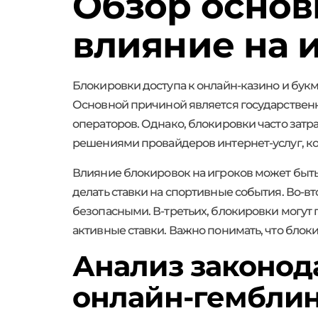
Обзор основ
влияние на 
Блокировки доступа к онлайн-казино и букм
Основной причиной является государственна
операторов. Однако, блокировки часто затр
решениями провайдеров интернет-услуг, кот
Влияние блокировок на игроков может быть
делать ставки на спортивные события. Во-вт
безопасными. В-третьих, блокировки могут 
активные ставки. Важно понимать, что блоки
Анализ законод
онлайн-гембли