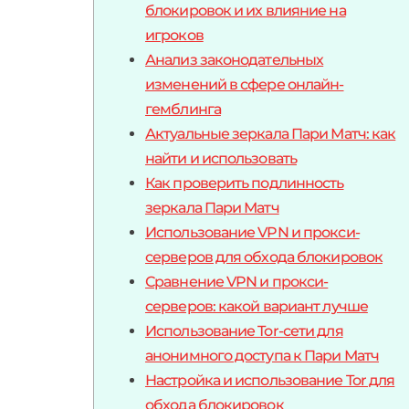
блокировок и их влияние на
игроков
Анализ законодательных
изменений в сфере онлайн-
гемблинга
Актуальные зеркала Пари Матч: как
найти и использовать
Как проверить подлинность
зеркала Пари Матч
Использование VPN и прокси-
серверов для обхода блокировок
Сравнение VPN и прокси-
серверов: какой вариант лучше
Использование Tor-сети для
анонимного доступа к Пари Матч
Настройка и использование Tor для
обхода блокировок