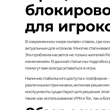
блокирово
для игрок
В современном мире онлайн-ставок, где кон
актуальным для игроков. Многие сталкиваю
Эта проблема касается не только жителей Р
изменениям. В данной статье мы подробно 
помогут вам всегда оставаться в игре.
Наличие стабильного доступа к платформе 
различными причинами, включая решения пр
инструменты существуют для решения этой 
такие как использование VPN и Tor, так и б