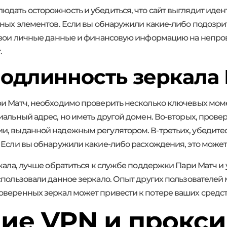
юдать осторожность и убедиться, что сайт выглядит иден
жных элементов. Если вы обнаружили какие-либо подозри
 свои личные данные и финансовую информацию на непров
.
подлинность зеркала
ри Матч, необходимо проверить несколько ключевых моме
иальный адрес, но иметь другой домен. Во-вторых, прове
, выданной надежным регулятором. В-третьих, убедитесь,
. Если вы обнаружили какие-либо расхождения, это може
ркала, лучше обратиться к службе поддержки Пари Матч и
спользовали данное зеркало. Опыт других пользователей
оверенных зеркал может привести к потере ваших средст
ие VPN и прокси