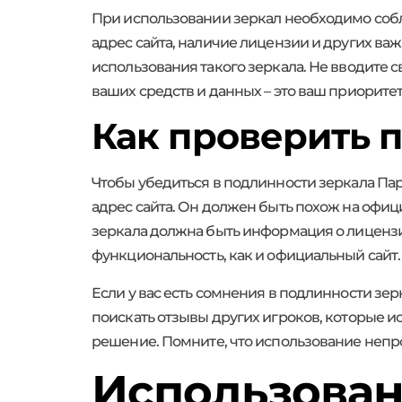
При использовании зеркал необходимо собл
адрес сайта, наличие лицензии и других ва
использования такого зеркала. Не вводите
ваших средств и данных – это ваш приоритет
Как проверить 
Чтобы убедиться в подлинности зеркала Па
адрес сайта. Он должен быть похож на офиц
зеркала должна быть информация о лицензии
функциональность, как и официальный сайт
Если у вас есть сомнения в подлинности зе
поискать отзывы других игроков, которые и
решение. Помните, что использование непр
Использован