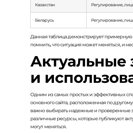
Казахстан
Регулирование, ли
Беларусь
Регулирование, ли
Данная таблица демонстрирует примерную к
помнить, что ситуация может меняться, и н
Актуальные 
и использов
Одним из самых простых и эффективных спос
основного сайта, расположенная по другому
важно выбирать надежные и проверенные зе
различные ресурсы, которые публикуют акту
могут меняться.