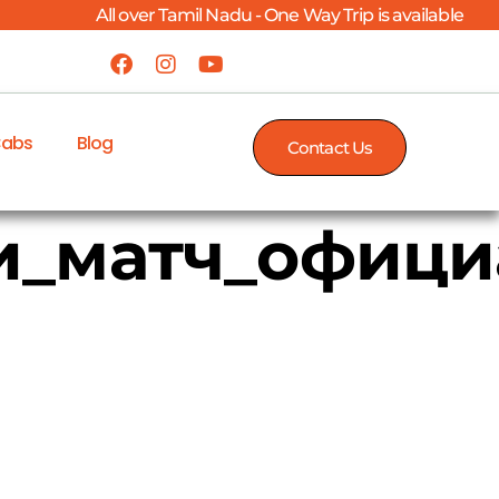
All over Tamil Nadu - One Way Trip is available
Cabs
Blog
Contact Us
и_матч_офици