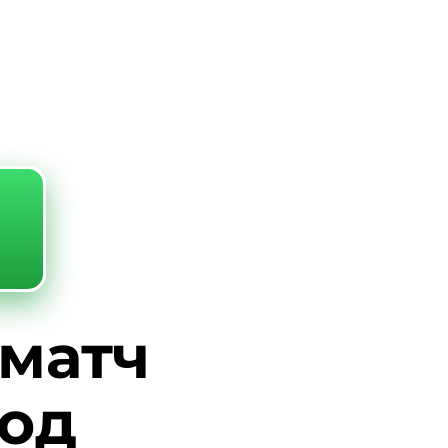
 матч
ход