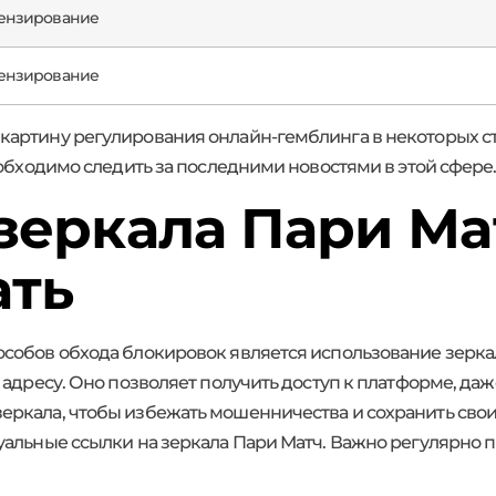
цензирование
цензирование
артину регулирования онлайн-гемблинга в некоторых ст
еобходимо следить за последними новостями в этой сфере
зеркала Пари Мат
ать
обов обхода блокировок является использование зеркал с
 адресу. Оно позволяет получить доступ к платформе, даж
ркала, чтобы избежать мошенничества и сохранить свои
альные ссылки на зеркала Пари Матч. Важно регулярно пр