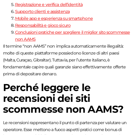
Registrazione e verifica dell’identità
Supporto clienti e assistenza
Mobile app e esperienza su smartphone
Responsabilità e gioco sicuro
Conclusioni pratiche per scegliere il miglior sito scommesse
non AAMS
Il termine “non AAMS” non implica automaticamente illegalità:
molte di queste piattaforme possiedono licenze di altri paesi
(Malta, Curaçao, Gibraltar). Tuttavia, per l’utente italiano, è
fondamentale capire quali garanzie siano effettivamente offerte
prima di depositare denaro.
Perché leggere le
recensioni dei siti
scommesse non AAMS?
Le recensioni rappresentano il punto di partenza per valutare un
operatore. Esse mettono a fuoco aspetti pratici come bonus di