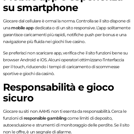
su smartphone
Giocare dal cellulare è ormai la norma. Controlla se il sito dispone di
una
mobile app
dedicata o di un sito responsive. L’app solitamente
garantisce caricamenti più rapidi, notifiche push per bonus e una
navigazione più fluida nei giochi live casino.
Se preferisci non scaricare app, verifica che il sito funzioni bene su
browser Android e iOS. Alcuni operatori ottimizzano l’interfaccia
per il touch, riducendo i tempi di caricamento di scommesse
sportive e giochi da casinò.
Responsabilità e gioco
sicuro
Giocare su siti non AAMS non ti esenta da responsabilità. Cerca le
funzioni di
responsible gambling
come limiti di deposito,
autoesclusione e strumenti di monitoraggio delle perdite. Se il sito
non le offre, è un segnale di allarme.