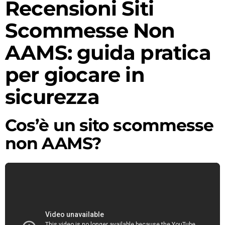
Recensioni Siti
Scommesse Non
AAMS: guida pratica
per giocare in
sicurezza
Cos’è un sito scommesse
non AAMS?