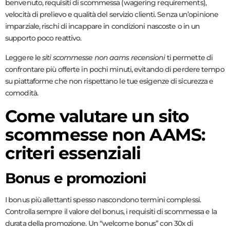
benvenuto, requisiti di scommessa (wagering requirements),
velocità di prelievo e qualità del servizio clienti. Senza un’opinione
imparziale, rischi di incappare in condizioni nascoste o in un
supporto poco reattivo.
Leggere le
siti scommesse non aams recensioni
ti permette di
confrontare più offerte in pochi minuti, evitando di perdere tempo
su piattaforme che non rispettano le tue esigenze di sicurezza e
comodità.
Come valutare un sito
scommesse non AAMS:
criteri essenziali
Bonus e promozioni
I bonus più allettanti spesso nascondono termini complessi.
Controlla sempre il valore del bonus, i requisiti di scommessa e la
durata della promozione. Un “welcome bonus” con 30x di