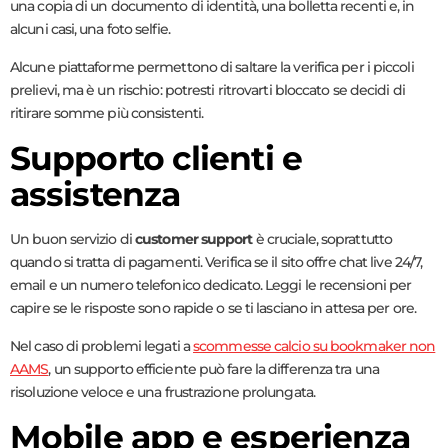
una copia di un documento di identità, una bolletta recenti e, in
alcuni casi, una foto selfie.
Alcune piattaforme permettono di saltare la verifica per i piccoli
prelievi, ma è un rischio: potresti ritrovarti bloccato se decidi di
ritirare somme più consistenti.
Supporto clienti e
assistenza
Un buon servizio di
customer support
è cruciale, soprattutto
quando si tratta di pagamenti. Verifica se il sito offre chat live 24/7,
email e un numero telefonico dedicato. Leggi le recensioni per
capire se le risposte sono rapide o se ti lasciano in attesa per ore.
Nel caso di problemi legati a
scommesse calcio su bookmaker non
AAMS
, un supporto efficiente può fare la differenza tra una
risoluzione veloce e una frustrazione prolungata.
Mobile app e esperienza