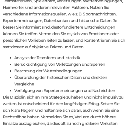
Teamstatistiken, Spielerform, Verletzungen, Wetterbedingungen,
Heimvorteil und anderen relevanten Faktoren. Nutzen Sie
verschiedene Informationsquellen, wie z. B. Sportnachrichten,
Expertenmeinungen, Datenbanken und historische Daten. Je
besser Sie informiert sind, desto fundiertere Entscheidungen
können Sie treffen. Vermeiden Sie es, sich von Emotionen oder
persönlichen Vorlieben leiten zu lassen, und konzentrieren Sie sich
stattdessen auf objektive Fakten und Daten.
Analyse der Teamform und -statistik
Berücksichtigung von Verletzungen und Sperren
Beachtung der Wetterbedingungen
Überprüfung der historischen Daten und direkten
Vergleiche
Verfolgung von Expertenmeinungen und Nachrichten
Die Disziplin, sich an Ihre Strategie zu halten und nicht impulsiv zu
wetten, ist entscheidend für den langfristigen Erfolg. Setzen Sie
sich klare Regeln und halten Sie sich daran, auch wenn Sie eine
Pechsträhne haben. Vermeiden Sie es, Verluste durch höhere
Einsätze auszugleichen, da dies oft zu noch größeren Verlusten