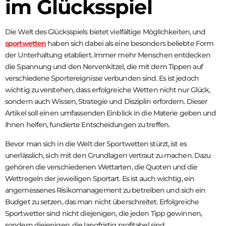
im Glücksspiel
Die Welt des Glücksspiels bietet vielfältige Möglichkeiten, und
sportwetten
haben sich dabei als eine besonders beliebte Form
der Unterhaltung etabliert. Immer mehr Menschen entdecken
die Spannung und den Nervenkitzel, die mit dem Tippen auf
verschiedene Sportereignisse verbunden sind. Es ist jedoch
wichtig zu verstehen, dass erfolgreiche Wetten nicht nur Glück,
sondern auch Wissen, Strategie und Disziplin erfordern. Dieser
Artikel soll einen umfassenden Einblick in die Materie geben und
Ihnen helfen, fundierte Entscheidungen zu treffen.
Bevor man sich in die Welt der Sportwetten stürzt, ist es
unerlässlich, sich mit den Grundlagen vertraut zu machen. Dazu
gehören die verschiedenen Wettarten, die Quoten und die
Wettregeln der jeweiligen Sportart. Es ist auch wichtig, ein
angemessenes Risikomanagement zu betreiben und sich ein
Budget zu setzen, das man nicht überschreitet. Erfolgreiche
Sportwetter sind nicht diejenigen, die jeden Tipp gewinnen,
sondern diejenigen, die langfristig profitabel sind.