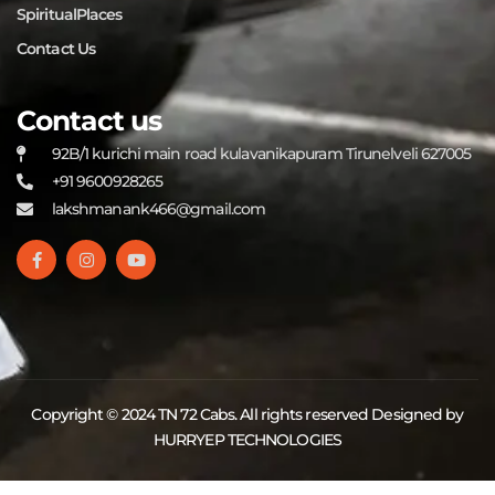
SpiritualPlaces
Contact Us
Contact us
92B/1 kurichi main road kulavanikapuram Tirunelveli 627005
+91 9600928265
lakshmanank466@gmail.com
Copyright © 2024 TN 72 Cabs. All rights reserved Designed by
HURRYEP TECHNOLOGIES