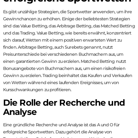
Es gibt unzählige Strategien, die Sportwetter anwenden, um ihre
Gewinnchancen zu erhöhen. Einige der beliebtesten Strategien
sind das Value Betting, das Arbitrage Betting, das Matched Betting
und das Trading. Value Betting, wie bereits erwähnt, konzentriert
sich darauf, Wetten mit einem positiven erwarteten Wert zu
finden. Arbitrage Betting, auch Surebets genannt, nutzt
Preisunterschiede bei verschiedenen Buchmachern aus, um
einen garantierten Gewinn zu erzielen. Matched Betting nutzt
Bonusangebote von Buchmachern aus, um einen risikofreien
Gewinn zu erzielen. Trading beinhaltet das Kaufen und Verkaufen
von Wetten während eines laufenden Ereignisses, um von
Kursschwankungen zu profitieren.
Die Rolle der Recherche und
Analyse
Eine gründliche Recherche und Analyse ist das A und O für
erfolgreiche Sportwetten. Dazu gehört die Analyse von