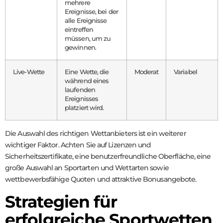
mehrere
Ereignisse, bei der
alle Ereignisse
eintreffen
müssen, um zu
gewinnen.
Live-Wette
Eine Wette, die
Moderat
Variabel
während eines
laufenden
Ereignisses
platziert wird.
Die Auswahl des richtigen Wettanbieters ist ein weiterer
wichtiger Faktor. Achten Sie auf Lizenzen und
Sicherheitszertifikate, eine benutzerfreundliche Oberfläche, eine
große Auswahl an Sportarten und Wettarten sowie
wettbewerbsfähige Quoten und attraktive Bonusangebote.
Strategien für
erfolgreiche Sportwetten