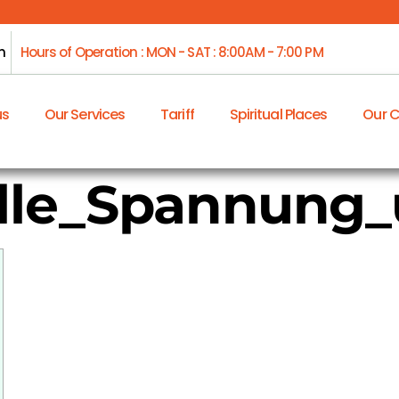
m
Hours of Operation : MON - SAT : 8:00AM - 7:00 PM
us
Our Services
Tariff
Spiritual Places
Our 
elle_Spannung