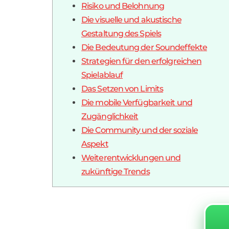
Risiko und Belohnung
Die visuelle und akustische
Gestaltung des Spiels
Die Bedeutung der Soundeffekte
Strategien für den erfolgreichen
Spielablauf
Das Setzen von Limits
Die mobile Verfügbarkeit und
Zugänglichkeit
Die Community und der soziale
Aspekt
Weiterentwicklungen und
zukünftige Trends