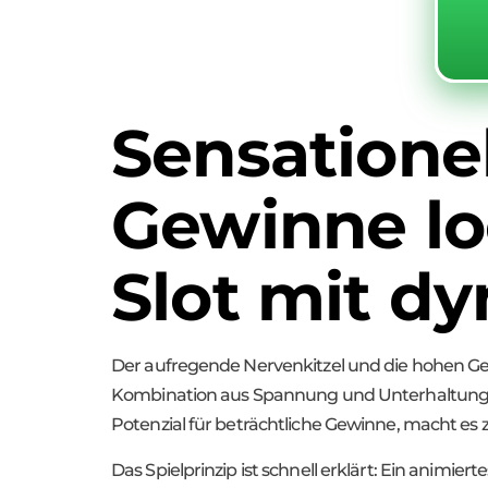
Sensatione
Gewinne lo
Slot mit d
Der aufregende Nervenkitzel und die hohen 
Kombination aus Spannung und Unterhaltung, di
Potenzial für beträchtliche Gewinne, macht es zu
Das Spielprinzip ist schnell erklärt: Ein animi