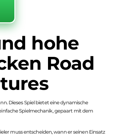
und hohe
cken Road
tures
ann. Dieses Spiel bietet eine dynamische
 einfache Spielmechanik, gepaart mit dem
pieler muss entscheiden, wann er seinen Einsatz