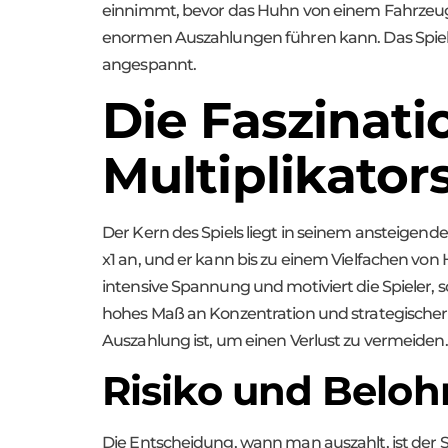
einnimmt, bevor das Huhn von einem Fahrzeug er
enormen Auszahlungen führen kann. Das Spiel is
angespannt.
Die Faszinati
Multiplikator
Der Kern des Spiels liegt in seinem ansteigende
x1 an, und er kann bis zu einem Vielfachen vo
intensive Spannung und motiviert die Spieler,
hohes Maß an Konzentration und strategischer 
Auszahlung ist, um einen Verlust zu vermeiden.
Risiko und Belo
Die Entscheidung, wann man auszahlt, ist der S