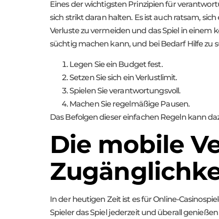
Eines der wichtigsten Prinzipien für verantwortu
sich strikt daran halten. Es ist auch ratsam, sich
Verluste zu vermeiden und das Spiel in einem ko
süchtig machen kann, und bei Bedarf Hilfe zu 
Legen Sie ein Budget fest.
Setzen Sie sich ein Verlustlimit.
Spielen Sie verantwortungsvoll.
Machen Sie regelmäßige Pausen.
Das Befolgen dieser einfachen Regeln kann daz
Die mobile V
Zugänglichke
In der heutigen Zeit ist es für Online-Casinospie
Spieler das Spiel jederzeit und überall genießen