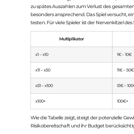
zu spätes Auszahlen zum Verlust des gesamten E
besonders ansprechend. Das Spiel versucht, ein
testen. Für viele Spieler ist der Nervenkitzel 
Multiplikator
x1 – x10
1€ – 10€
x11 – x50
11€ – 50€
x51 – x100
51€ – 10
x100+
100€+
Wie die Tabelle zeigt, steigt der potenzielle Ge
Risikobereitschaft und ihr Budget berücksichtig