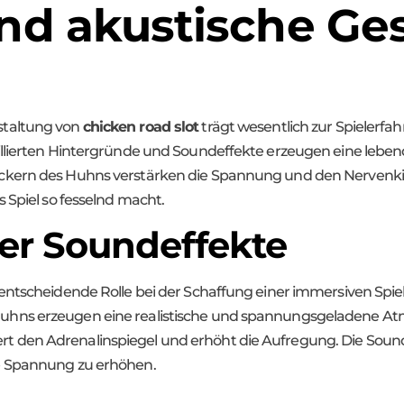
und akustische Ge
staltung von
chicken road slot
trägt wesentlich zur Spielerfah
aillierten Hintergründe und Soundeffekte erzeugen eine leb
kern des Huhns verstärken die Spannung und den Nervenkitzel
 Spiel so fesselnd macht.
er Soundeffekte
 entscheidende Rolle bei der Schaffung einer immersiven Spi
uhns erzeugen eine realistische und spannungsgeladene At
den Adrenalinspiegel und erhöht die Aufregung. Die Soundef
e Spannung zu erhöhen.