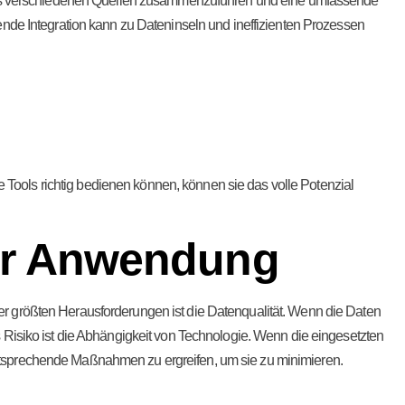
ten aus verschiedenen Quellen zusammenzuführen und eine umfassende
lende Integration kann zu Dateninseln und ineffizienten Prozessen
 Tools richtig bedienen können, können sie das volle Potenzial
der Anwendung
r größten Herausforderungen ist die Datenqualität. Wenn die Daten
es Risiko ist die Abhängigkeit von Technologie. Wenn die eingesetzten
 entsprechende Maßnahmen zu ergreifen, um sie zu minimieren.