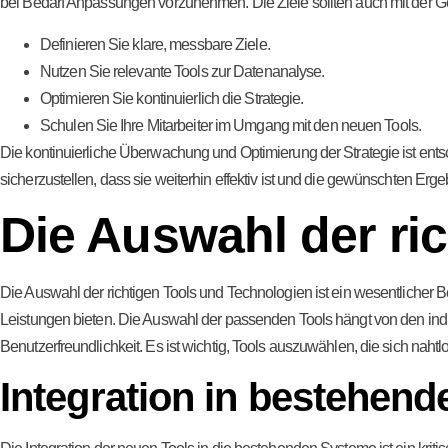
bei Bedarf Anpassungen vorzunehmen. Die Ziele sollten auch mit der 
Definieren Sie klare, messbare Ziele.
Nutzen Sie relevante Tools zur Datenanalyse.
Optimieren Sie kontinuierlich die Strategie.
Schulen Sie Ihre Mitarbeiter im Umgang mit den neuen Tools.
Die kontinuierliche Überwachung und Optimierung der Strategie ist entsc
sicherzustellen, dass sie weiterhin effektiv ist und die gewünschten Ergeb
Die Auswahl der ri
Die Auswahl der richtigen Tools und Technologien ist ein wesentlicher Be
Leistungen bieten. Die Auswahl der passenden Tools hängt von den indiv
Benutzerfreundlichkeit. Es ist wichtig, Tools auszuwählen, die sich nahtl
Integration in bestehen