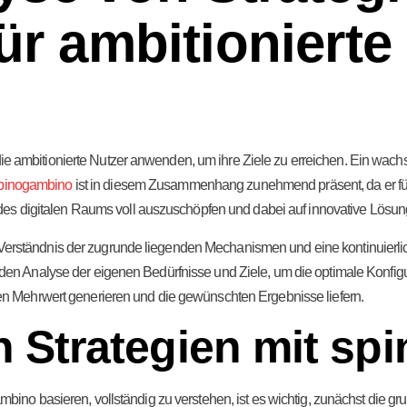
r ambitionierte
, die ambitionierte Nutzer anwenden, um ihre Ziele zu erreichen. Ein wach
pinogambino
ist in diesem Zusammenhang zunehmend präsent, da er für 
n des digitalen Raums voll auszuschöpfen und dabei auf innovative Lösun
iefes Verständnis der zugrunde liegenden Mechanismen und eine kontinui
den Analyse der eigenen Bedürfnisse und Ziele, um die optimale Konfig
en Mehrwert generieren und die gewünschten Ergebnisse liefern.
n Strategien mit s
ambino
basieren, vollständig zu verstehen, ist es wichtig, zunächst die 