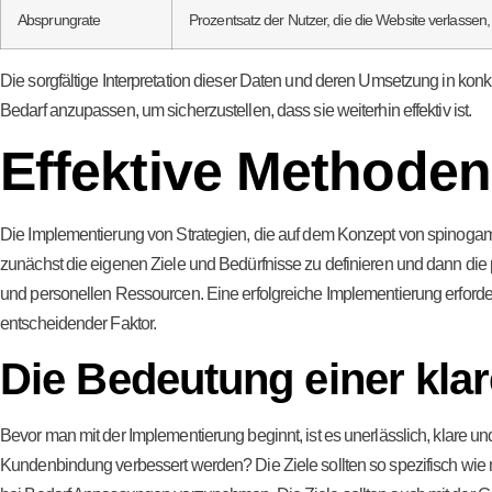
Absprungrate
Prozentsatz der Nutzer, die die Website verlassen
Die sorgfältige Interpretation dieser Daten und deren Umsetzung in konk
Bedarf anzupassen, um sicherzustellen, dass sie weiterhin effektiv ist.
Effektive Methoden
Die Implementierung von Strategien, die auf dem Konzept von
spinoga
zunächst die eigenen Ziele und Bedürfnisse zu definieren und dann die
und personellen Ressourcen. Eine erfolgreiche Implementierung erforde
entscheidender Faktor.
Die Bedeutung einer klar
Bevor man mit der Implementierung beginnt, ist es unerlässlich, klare un
Kundenbindung verbessert werden? Die Ziele sollten so spezifisch wie 