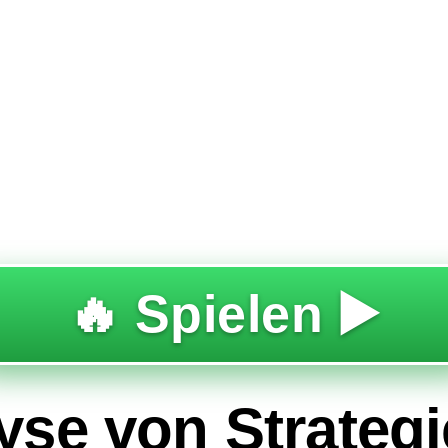
🔥 Spielen ▶️
yse von Strategi