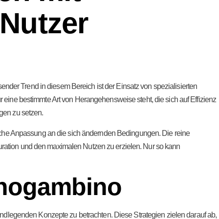
 Nutzer
sender Trend in diesem Bereich ist der Einsatz von spezialisierten
eine bestimmte Art von Herangehensweise steht, die sich auf Effizienz
gen zu setzen.
erliche Anpassung an die sich ändernden Bedingungen. Die reine
uration und den maximalen Nutzen zu erzielen. Nur so kann
pinogambino
grundlegenden Konzepte zu betrachten. Diese Strategien zielen darauf ab,