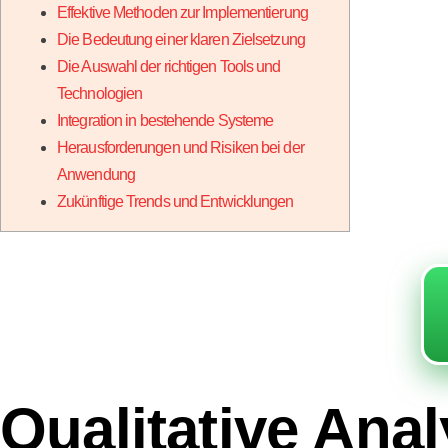
Effektive Methoden zur Implementierung
Die Bedeutung einer klaren Zielsetzung
Die Auswahl der richtigen Tools und
Technologien
Integration in bestehende Systeme
Herausforderungen und Risiken bei der
Anwendung
Zukünftige Trends und Entwicklungen
Qualitative Anal