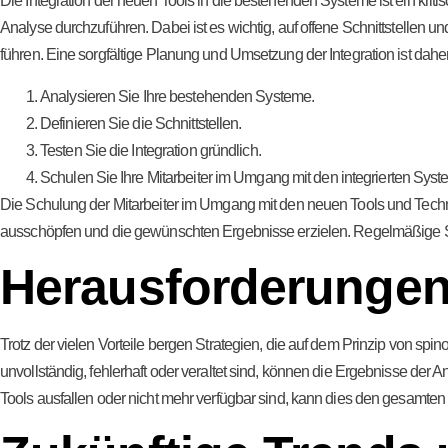
Die Integration der neuen Tools in die bestehenden Systeme ist ein kri
Analyse durchzuführen. Dabei ist es wichtig, auf offene Schnittstellen u
führen. Eine sorgfältige Planung und Umsetzung der Integration ist daher
Analysieren Sie Ihre bestehenden Systeme.
Definieren Sie die Schnittstellen.
Testen Sie die Integration gründlich.
Schulen Sie Ihre Mitarbeiter im Umgang mit den integrierten Sys
Die Schulung der Mitarbeiter im Umgang mit den neuen Tools und Technol
ausschöpfen und die gewünschten Ergebnisse erzielen. Regelmäßige S
Herausforderungen
Trotz der vielen Vorteile bergen Strategien, die auf dem Prinzip von
spin
unvollständig, fehlerhaft oder veraltet sind, können die Ergebnisse der
Tools ausfallen oder nicht mehr verfügbar sind, kann dies den gesamte