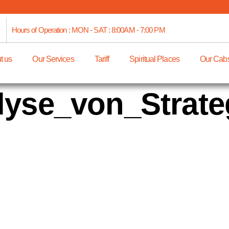
Hours of Operation : MON - SAT : 8:00AM - 7:00 PM
t us
Our Services
Tariff
Spiritual Places
Our Cab
alyse_von_Strat