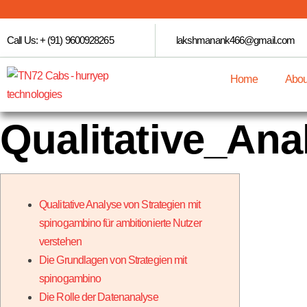
Call Us: + (91) 9600928265
lakshmanank466@gmail.com
Home
Abou
Qualitative_An
Qualitative Analyse von Strategien mit
spinogambino für ambitionierte Nutzer
verstehen
Die Grundlagen von Strategien mit
spinogambino
Die Rolle der Datenanalyse