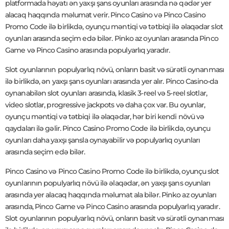
platformada həyatı ən yaxşı şans oyunları arasında nə qədər yer
alacaq haqqında məlumat verir. Pinco Casino və Pinco Casino
Promo Code ilə birlikdə, oyunçu məntiqi və tətbiqi ilə əlaqədar slot
oyunları arasında seçim edə bilər. Pinko az oyunları arasında Pinco
Game və Pinco Casino arasında populyarlıq yaradır.
Slot oyunlarının populyarlıq növü, onların basit və sürətli oynanması
ilə birlikdə, ən yaxşı şans oyunları arasında yer alır. Pinco Casino-da
oynanabilən slot oyunları arasında, klasik 3-reel və 5-reel slotlar,
video slotlar, progressive jackpots və daha çox var. Bu oyunlar,
oyunçu məntiqi və tətbiqi ilə əlaqədar, hər biri kendi növü və
qaydaları ilə gəlir. Pinco Casino Promo Code ilə birlikdə, oyunçu
oyunları daha yaxşı şansla oynayabilir və populyarlıq oyunları
arasında seçim edə bilər.
Pinco Casino və Pinco Casino Promo Code ilə birlikdə, oyunçu slot
oyunlarının populyarlıq növü ilə əlaqədar, ən yaxşı şans oyunları
arasında yer alacaq haqqında məlumat ala bilər. Pinko az oyunları
arasında, Pinco Game və Pinco Casino arasında populyarlıq yaradır.
Slot oyunlarının populyarlıq növü, onların basit və sürətli oynanması