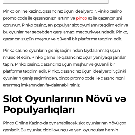
Pinko online kazino, qazancınız üçün ideal yerdir. Pinko casino
promo code ilə qazancınızni artırın və
pinco
az ilə qazancınızni
qorunun. Pinko casino, ən populyar slot oyunlarını təqdim edir və
bu oyunlar her səbəbdən qarşılamaq məcburiyyətindədir. Pinko,
qazancınız üçün məşhur və güvenli bir platforma təqdim edir.
Pinko casino, oyunların geniş seçimindən faydalanmaq üçün
müraciət edin. Pinko game ilə qazancınız üçün yeni yaxşı şanslar
tapın. Pinko casino, qazancınız üçün məşhur və güvenli bir
platforma təqdim edir. Pinko, qazancınız üçün ideal yerdir, çünki
oyunların geniş seçimindən, pinco promo code ilə qazancınızni
artırmaq imkanından faydalanabilirsiniz.
Slot Oyunlarının Növü və
Populyarlıqları
Pinco Online Kazino-da oynanabilecek slot oyunlarının növü çox
genişdir. Bu oyunlar, ciddi oyunçu və yeni oyunculara həmin