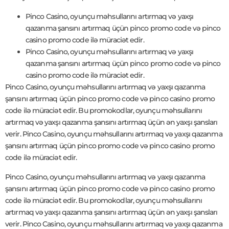
Pinco Casino, oyunçu məhsullarını artırmaq və yaxşı
qazanma şansını artırmaq üçün pinco promo code və pinco
casino promo code ilə müraciət edir.
Pinco Casino, oyunçu məhsullarını artırmaq və yaxşı
qazanma şansını artırmaq üçün pinco promo code və pinco
casino promo code ilə müraciət edir.
Pinco Casino, oyunçu məhsullarını artırmaq və yaxşı qazanma
şansını artırmaq üçün pinco promo code və pinco casino promo
code ilə müraciət edir. Bu promokodlar, oyunçu məhsullarını
artırmaq və yaxşı qazanma şansını artırmaq üçün ən yaxşı şansları
verir. Pinco Casino, oyunçu məhsullarını artırmaq və yaxşı qazanma
şansını artırmaq üçün pinco promo code və pinco casino promo
code ilə müraciət edir.
Pinco Casino, oyunçu məhsullarını artırmaq və yaxşı qazanma
şansını artırmaq üçün pinco promo code və pinco casino promo
code ilə müraciət edir. Bu promokodlar, oyunçu məhsullarını
artırmaq və yaxşı qazanma şansını artırmaq üçün ən yaxşı şansları
verir. Pinco Casino, oyunçu məhsullarını artırmaq və yaxşı qazanma