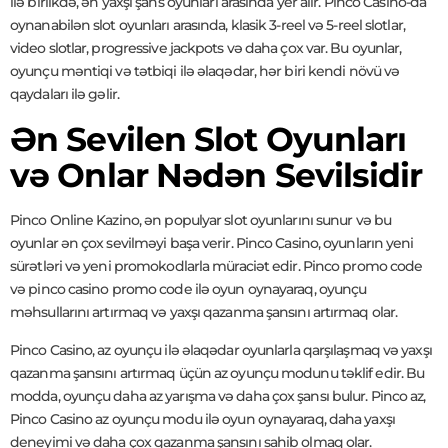
ilə birlikdə, ən yaxşı şans oyunları arasında yer alır. Pinco Casino-da
oynanabilən slot oyunları arasında, klasik 3-reel və 5-reel slotlar,
video slotlar, progressive jackpots və daha çox var. Bu oyunlar,
oyunçu məntiqi və tətbiqi ilə əlaqədar, hər biri kendi növü və
qaydaları ilə gəlir.
Ən Sevilen Slot Oyunları
və Onlar Nədən Sevilsidir
Pinco Online Kazino, ən populyar slot oyunlarını sunur və bu
oyunlar ən çox sevilməyi başa verir. Pinco Casino, oyunların yeni
sürətləri və yeni promokodlarla müraciət edir. Pinco promo code
və pinco casino promo code ilə oyun oynayaraq, oyunçu
məhsullarını artırmaq və yaxşı qazanma şansını artırmaq olar.
Pinco Casino, az oyunçu ilə əlaqədar oyunlarla qarşılaşmaq və yaxşı
qazanma şansını artırmaq üçün az oyunçu modunu təklif edir. Bu
modda, oyunçu daha az yarışma və daha çox şansı bulur. Pinco az,
Pinco Casino az oyunçu modu ilə oyun oynayaraq, daha yaxşı
deneyimi və daha çox qazanma şansını sahib olmaq olar.