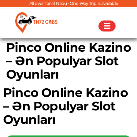
All over Tamil Nadu - One Way Trip is available
Pinco Online Kazino
– Ən Populyar Slot
Oyunları
Pinco Online Kazino
– Ən Populyar Slot
Oyunları