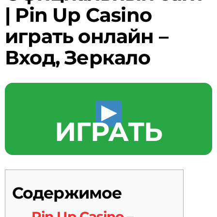
| Pin Up Casino
играть онлайн –
Вход, Зеркало
ИГРАТЬ
Содержимое
Pin Up Casino –