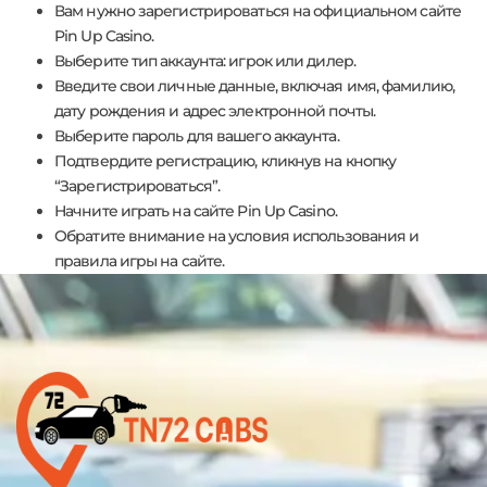
Вам нужно зарегистрироваться на официальном сайте
Pin Up Casino.
Выберите тип аккаунта: игрок или дилер.
Введите свои личные данные, включая имя, фамилию,
дату рождения и адрес электронной почты.
Выберите пароль для вашего аккаунта.
Подтвердите регистрацию, кликнув на кнопку
“Зарегистрироваться”.
Начните играть на сайте Pin Up Casino.
Обратите внимание на условия использования и
правила игры на сайте.