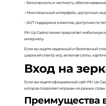
– Безопасность и честность, обеспечиваемы
– Многоязычный интерфейс, доступный на ру
– 24/7 поддержка клиентов, доступная по тел
Pin Up Casino также предлагает мобильную в
интернету.
Если вы ищете надежный и безопасный способ
широкий спектр игр, включая слоты, карточ
Вход на зерк
Если вы ищете официальный сайт Pin Up Casin
которое позволяет игрокам из разных стран 
Преимущества в