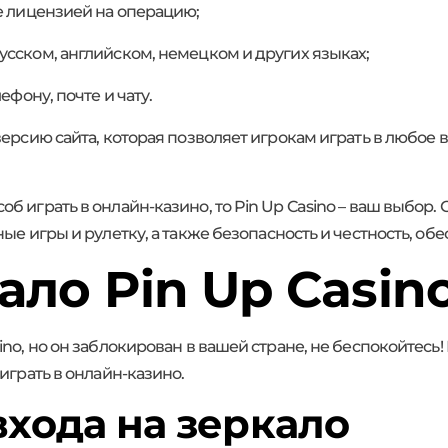
е лицензией на операцию;
сском, английском, немецком и других языках;
ефону, почте и чату.
ерсию сайта, которая позволяет игрокам играть в любое вр
 играть в онлайн-казино, то Pin Up Casino – ваш выбор.
ные игры и рулетку, а также безопасность и честность, 
ало Pin Up Casin
o, но он заблокирован в вашей стране, не беспокойтесь! 
играть в онлайн-казино.
хода на зеркало