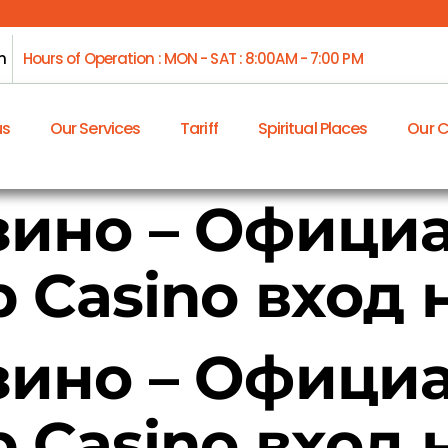
m
Hours of Operation : MON - SAT : 8:00AM - 7:00 PM
us
Our Services
Tariff
Spiritual Places
Our 
зино – Офици
p Casino вход 
зино – Офици
p Casino вход 