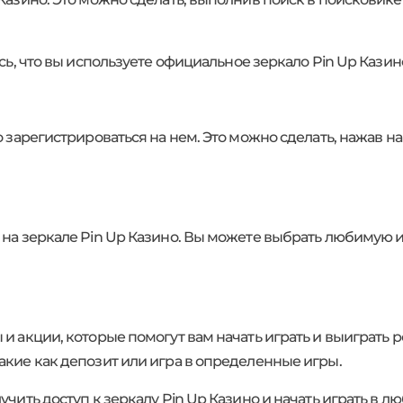
есь, что вы используете официальное зеркало Pin Up Кази
о зарегистрироваться на нем. Это можно сделать, нажав н
на зеркале Pin Up Казино. Вы можете выбрать любимую иг
 и акции, которые помогут вам начать играть и выиграть 
акие как депозит или игра в определенные игры.
учить доступ к зеркалу Pin Up Казино и начать играть в 