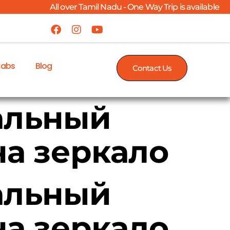
All over Tamil Nadu - One Way Trip is available
Cabs
Blog
Contact Us
альный
на зеркало
альный
на зеркало