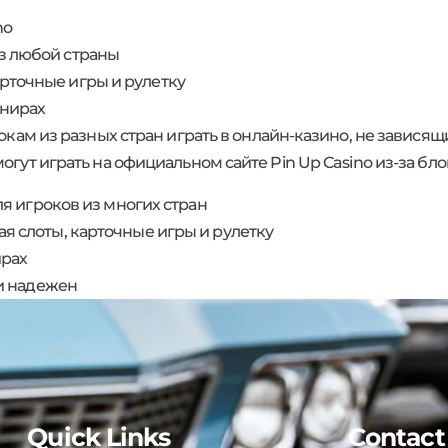
no
из любой страны
рточные игры и рулетку
рнирах
рокам из разных стран играть в онлайн-казино, не завися
огут играть на официальном сайте Pin Up Casino из-за бл
ля игроков из многих стран
я слоты, карточные игры и рулетку
ирах
 и надежен
Quick Links
Contact