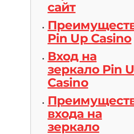
сайт
Преимущест
Pin Up Casino
Вход на
зеркало Pin 
Casino
Преимущест
входа на
зеркало