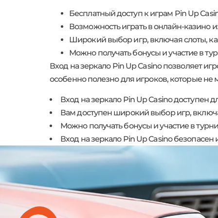
Бесплатный доступ к играм Pin Up Casi
Возможность играть в онлайн-казино 
Широкий выбор игр, включая слоты, ка
Можно получать бонусы и участие в ту
Вход на зеркало Pin Up Casino позволяет иг
особенно полезно для игроков, которые не м
Вход на зеркало Pin Up Casino доступен д
Вам доступен широкий выбор игр, включа
Можно получать бонусы и участие в турн
Вход на зеркало Pin Up Casino безопасен