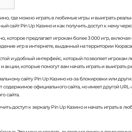
но, где можно играть в любимые игры и выиграть реальные
й сайт Pin Up Казино и как получить доступ к нему через
но, которое предлагает игрокам более 3 000 игр, включая 
дение игр в интернете, выданный на территории Кюраса
стой и удобный интерфейс, который позволяет игрокам ле
и акции, которые помогут вам начать играть и выиграть р
альному сайту Pin Up Казино из-за блокировки или други
ует содержимое официального сайта, но имеет другой URL
го сайта.
чить доступ к зеркалу Pin Up Казино и начать играть в л
 Казино. Это можно сделать, выполнив поиск в поисковике