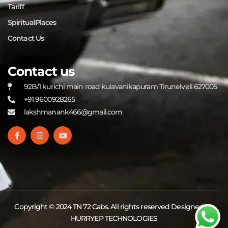
Tariff
SpiritualPlaces
Contact Us
Contact us
92B/1 kurichi main road kulavanikapuram Tirunelveli 627005
+91 9600928265
lakshmanank466@gmail.com
Copyright © 2024 TN 72 Cabs. All rights reserved Designed by
HURRYEP TECHNOLOGIES