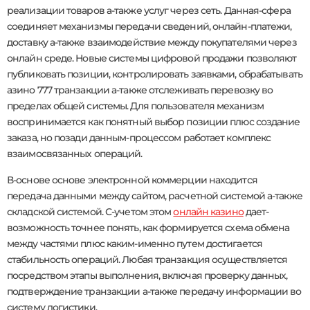
реализации товаров а-также услуг через сеть. Данная-сфера
соединяет механизмы передачи сведений, онлайн-платежи,
доставку а-также взаимодействие между покупателями через
онлайн среде. Новые системы цифровой продажи позволяют
публиковать позиции, контролировать заявками, обрабатывать
азино 777 транзакции а-также отслеживать перевозку во
пределах общей системы. Для пользователя механизм
воспринимается как понятный выбор позиции плюс создание
заказа, но позади данным-процессом работает комплекс
взаимосвязанных операций.
В-основе основе электронной коммерции находится
передача данными между сайтом, расчетной системой а-также
складской системой. С-учетом этом
онлайн казино
дает-
возможность точнее понять, как формируется схема обмена
между частями плюс каким-именно путем достигается
стабильность операций. Любая транзакция осуществляется
посредством этапы выполнения, включая проверку данных,
подтверждение транзакции а-также передачу информации во
систему логистики.