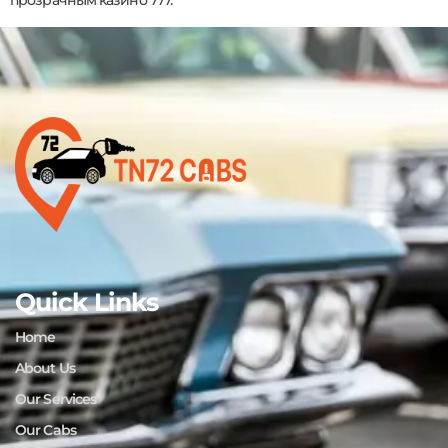
прозрачным казино 777.
Quick Links
Home
About Us
Our Services
Our Cabs