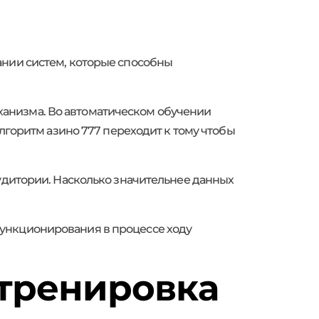
ании систем, которые способны
анизма. Во автоматическом обучении
алгоритм азино 777 переходит к тому чтобы
аудитории. Насколько значительнее данных
функционирования в процессе ходу
 тренировка