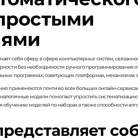
простыми
иями
ает себя сферу в сфере компьютерных систем, связанно
рности без необходимости ручного программирования от
льных программах, советующих платформах, механизмах з
ия применяются почти во всех больших онлайн-сервисах.
ак аналогичные модели помогают упростить систематизаци
я обучению моделей по наборах а также способности алг
представляет со