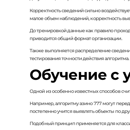
Корректность сведений сильно воздействует
малое объем наблюдений, корректность вы
До тренировкой данные как правило проход
приводится общий формат организации.
Также выполняется распределение сведений
тестирования точности действия алгоритма.
Обучение с 
Одной из особенно известных способов счит
Например, алгоритму азино 777 могут пере
постепенно учится выявлять объекты по дру
Подобный принцип применяется для класси