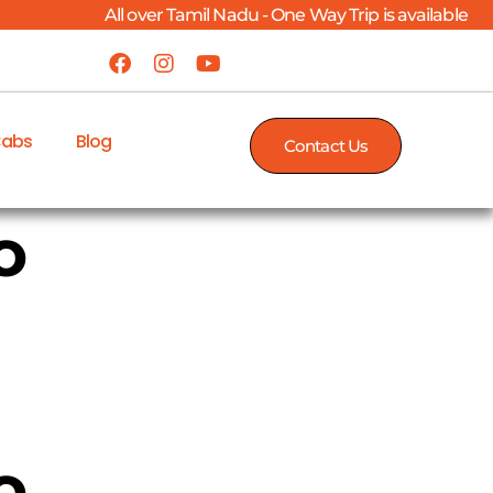
All over Tamil Nadu - One Way Trip is available
Cabs
Blog
Contact Us
о
о