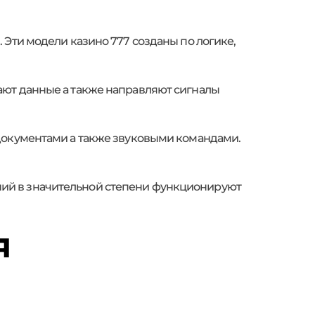
 Эти модели казино 777 созданы по логике,
ают данные а также направляют сигналы
 документами а также звуковыми командами.
ий в значительной степени функционируют
я