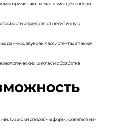
стемы применяют механизмы для оценки
зопасности определяют нетипичную
х данных, звуковых ассистентах а также
ехнологических циклах и обработке
зможность
ными. Ошибки способны формироваться из-