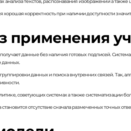
тах анализа текстов, распознавания изображений а также
хорошая корректность при наличии доступности значите
з применения у
получает данные без наличия готовых подписей. Система 
е данных.
руппировки данных и поиска внутренних связей. Так, ал
ивности.
литике, советующих системах а также систематизации б
 становится отсутствие сначала размеченных точных отв