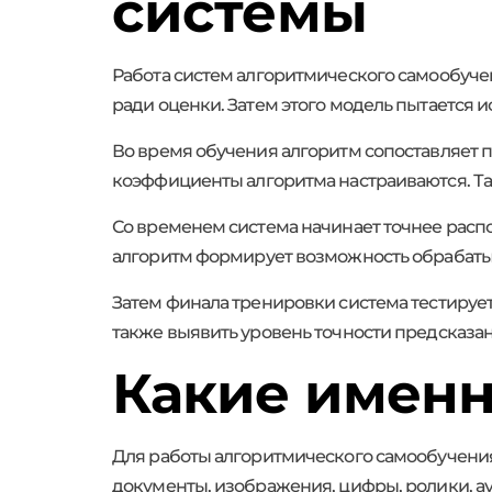
системы
Работа систем алгоритмического самообучен
ради оценки. Затем этого модель пытается 
Во время обучения алгоритм сопоставляет п
коэффициенты алгоритма настраиваются. Так
Со временем система начинает точнее расп
алгоритм формирует возможность обрабаты
Затем финала тренировки система тестирует
также выявить уровень точности предсказа
Какие имен
Для работы алгоритмического самообучени
документы, изображения, цифры, ролики, ау