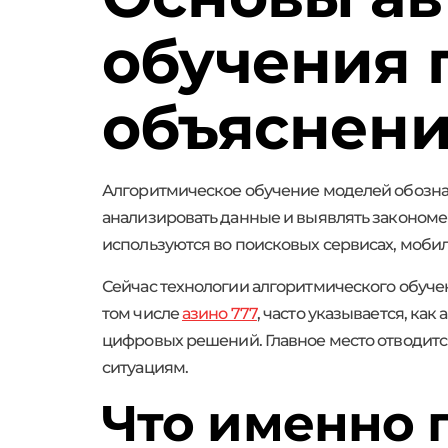
обучения 
объяснен
Алгоритмическое обучение моделей обознач
анализировать данные и выявлять закономе
используются во поисковых сервисах, моби
Сейчас технологии алгоритмического обучен
том числе
азино 777
, часто указывается, к
цифровых решений. Главное место отводитс
ситуациям.
Что именно 