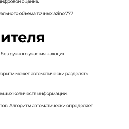
 цифровой оценке.
льного объема точных azino 777
чителя
без ручного участия находит
горитм может автоматически разделять
ольших количеств информации.
етов. Алгоритм автоматически определяет