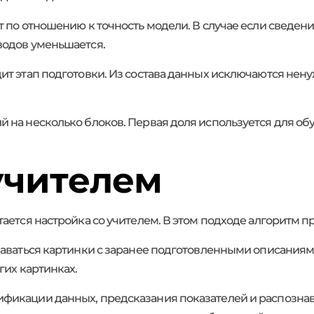
 по отношению к точность модели. В случае если сведен
водов уменьшается.
ит этап подготовки. Из состава данных исключаются нен
 на несколько блоков. Первая доля используется для об
учителем
ается настройка со учителем. В этом подходе алгоритм 
даваться картинки с заранее подготовленными описаниям
гих картинках.
фикации данных, предсказания показателей и распозна