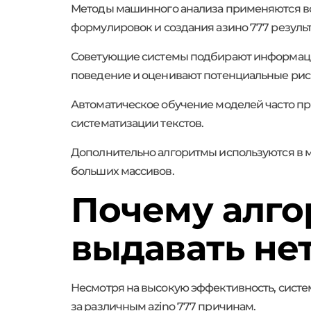
Методы машинного анализа применяются во
формулировок и создания азино 777 результ
Советующие системы подбирают информацию
поведение и оценивают потенциальные рис
Автоматическое обучение моделей часто пр
систематизации текстов.
Дополнительно алгоритмы используются в м
больших массивов.
Почему алг
выдавать не
Несмотря на высокую эффективность, сист
за различным azino 777 причинам.