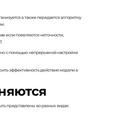
ганизуется а также передается алгоритму
ми.
ае если появляются неточности,
7.
енно с помощью непрерывной настройке
ерить эффективность действия модели а
няются
ть представлены во разных видах: