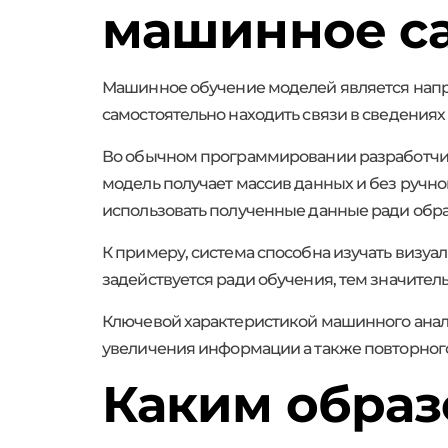
машинное с
Машинное обучение моделей является напра
самостоятельно находить связи в сведения
Во обычном программировании разработчик
модель получает массив данных и без ручног
использовать полученные данные ради обра
К примеру, система способна изучать визуа
задействуется ради обучения, тем значитель
Ключевой характеристикой машинного анали
увеличения информации а также повторног
Каким образ