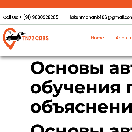
Call Us: + (91) 9600928265
lakshmanank466@gmail.co
Home
About 
Основы ав
обучения 
объяснен
Основы ав