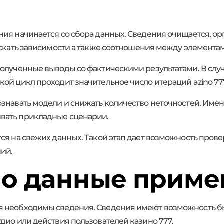
ия начинается со сбора данных. Сведения очищается, ор
искать зависимости а также соотношения между элемента
олученные выводы со фактическими результатами. В случ
ой цикл проходит значительное число итераций azino 77
ознавать модели и снижать количество неточностей. Им
вать прикладные сценарии.
ся на свежих данных. Такой этап дает возможность пров
ний.
но данные приме
я необходимы сведения. Сведения имеют возможность бы
дио или действия пользователей казино 777.