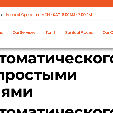
m
Hours of Operation : MON - SAT : 8:00AM - 7:00 PM
us
Our Services
Tariff
Spiritual Places
Our 
томатическог
простыми
иями
томатическог