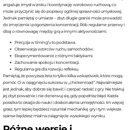
angażuje zmysł wzroku i koordynację wzrokowo-ruchową, co
może przyczynić się do poprawy ogólnej sprawności umysłowej.
Jednak pamiętaj o umiarze – zbyt długie granie może prowadzić
do zmęczenia i pogorszenia koncentracji. Rób regularne przerwy i
dbaj o równowagę między grą a innymi aktywnościami.
Precyzja w timing’u to podstawa.
Obserwacja wzorców ruchu samochodów.
Eksperymentowanie z różnymi taktykami.
Zachowanie spokoju i koncentracji.
Regularna gra dla rozwoju refleksu.
Pamiętaj, że powyższa lista to tylko kilka wskazówek, które mogą
pomóc Ci w osiągnięciu sukcesu w „chickenroad”. Najważniejsze
jest jednak, aby dobrze się bawić i czerpać radość z gry. Nie traktuj
jej zbyt poważnie i nie denerwuj się, gdy popełnisz błąd. Każda
porażka to okazja do nauki i doskonalenia umiejętności. Im więcej
grasz, tym lepiej będziesz rozumiał mechanikę gry i tym większe
szanse będziesz miał na osiągnięcie wysokiego wyniku.
Różne wersje i