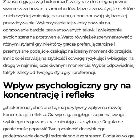
Z czasem, grając w „chickenroad”, zaczynasz dostrzegać pewne
wzorce w zachowaniu samochodów. Możesz zauważyć, że niektóre
z nich częściej zmieniają pas ruchu, a inne poruszają się bardziej
przewidywalnie. Wykorzystanie tej wiedzy pozwala na
opracowanie bardziej zaawansowanych taktyk i zwiększenie
swoich szans na przetrwanie. Warto również eksperymentować z
różnymi stylami gry. Niektórzy gracze preferują ostrożne i
przemyślane podejście, czekając na idealny moment do przejścia.
Inni z kolei stawiają na szybkość i odwagę, ryzykując i wbiegając na
drogę w najmniej oczekiwanym momencie. Wybór odpowiedniej
taktyki zależy od Twojego stylu gry i preferencji.
Wpływ psychologiczny gry na
koncentrację i refleks
„chickenroad”, choć prosta, ma pozytywny wpływ na rozwój
koncentracji i refleksu. Gra wymaga ciągłego skupienia uwagi i
szybkiego reagowania na zmieniającą się sytuację. Regularne
granie może poprawić Twoją zdolność do szybkiego
podejmowania decyzji i radzenia sobie ze stresem. Dodatkowo, gra