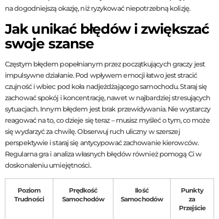
na dogodniejszą okazję, niż ryzykować niepotrzebną kolizję.
Jak unikać błędów i zwiększać
swoje szanse
Częstym błędem popełnianym przez początkujących graczy jest
impulsywne działanie. Pod wpływem emocji łatwo jest stracić
czujność i wbiec pod koła nadjeżdżającego samochodu. Staraj się
zachować spokój i koncentrację, nawet w najbardziej stresujących
sytuacjach. Innym błędem jest brak przewidywania. Nie wystarczy
reagować na to, co dzieje się teraz – musisz myśleć o tym, co może
się wydarzyć za chwilę. Obserwuj ruch uliczny w szerszej
perspektywie i staraj się antycypować zachowanie kierowców.
Regularna gra i analiza własnych błędów również pomogą Ci w
doskonaleniu umiejętności.
Poziom
Prędkość
Ilość
Punkty
Trudności
Samochodów
Samochodów
za
Przejście