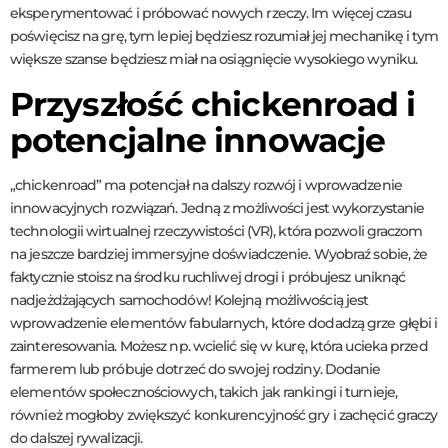
eksperymentować i próbować nowych rzeczy. Im więcej czasu
poświęcisz na grę, tym lepiej będziesz rozumiał jej mechanikę i tym
większe szanse będziesz miał na osiągnięcie wysokiego wyniku.
Przyszłość chickenroad i
potencjalne innowacje
„chickenroad” ma potencjał na dalszy rozwój i wprowadzenie
innowacyjnych rozwiązań. Jedną z możliwości jest wykorzystanie
technologii wirtualnej rzeczywistości (VR), która pozwoli graczom
na jeszcze bardziej immersyjne doświadczenie. Wyobraź sobie, że
faktycznie stoisz na środku ruchliwej drogi i próbujesz uniknąć
nadjeżdżających samochodów! Kolejną możliwością jest
wprowadzenie elementów fabularnych, które dodadzą grze głębi i
zainteresowania. Możesz np. wcielić się w kurę, która ucieka przed
farmerem lub próbuje dotrzeć do swojej rodziny. Dodanie
elementów społecznościowych, takich jak rankingi i turnieje,
również mogłoby zwiększyć konkurencyjność gry i zachęcić graczy
do dalszej rywalizacji.