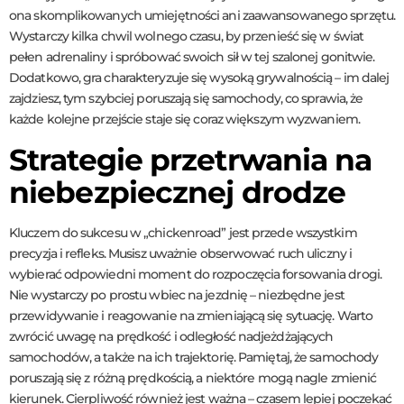
ona skomplikowanych umiejętności ani zaawansowanego sprzętu.
Wystarczy kilka chwil wolnego czasu, by przenieść się w świat
pełen adrenaliny i spróbować swoich sił w tej szalonej gonitwie.
Dodatkowo, gra charakteryzuje się wysoką grywalnością – im dalej
zajdziesz, tym szybciej poruszają się samochody, co sprawia, że
każde kolejne przejście staje się coraz większym wyzwaniem.
Strategie przetrwania na
niebezpiecznej drodze
Kluczem do sukcesu w „chickenroad” jest przede wszystkim
precyzja i refleks. Musisz uważnie obserwować ruch uliczny i
wybierać odpowiedni moment do rozpoczęcia forsowania drogi.
Nie wystarczy po prostu wbiec na jezdnię – niezbędne jest
przewidywanie i reagowanie na zmieniającą się sytuację. Warto
zwrócić uwagę na prędkość i odległość nadjeżdżających
samochodów, a także na ich trajektorię. Pamiętaj, że samochody
poruszają się z różną prędkością, a niektóre mogą nagle zmienić
kierunek. Cierpliwość również jest ważna – czasem lepiej poczekać