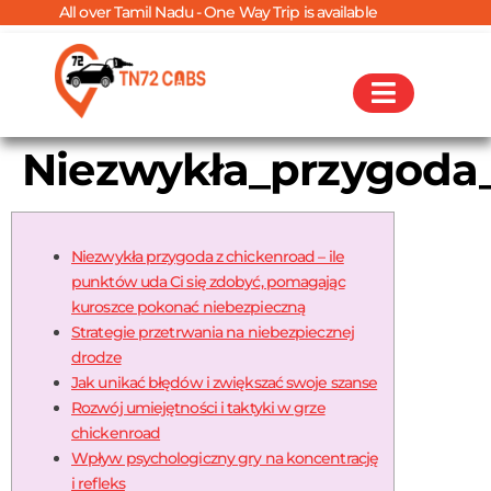
 over Tamil Nadu - One Way Trip is available
Niezwykła_przygoda
Niezwykła przygoda z chickenroad – ile
punktów uda Ci się zdobyć, pomagając
kuroszce pokonać niebezpieczną
Strategie przetrwania na niebezpiecznej
drodze
Jak unikać błędów i zwiększać swoje szanse
Rozwój umiejętności i taktyki w grze
chickenroad
Wpływ psychologiczny gry na koncentrację
i refleks