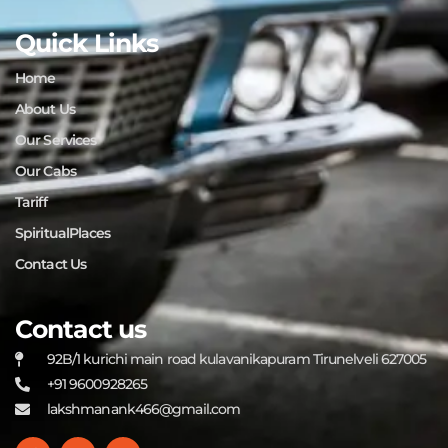
Quick Links
Home
About Us
Our Services
Our Cabs
Tariff
SpiritualPlaces
Contact Us
Contact us
92B/1 kurichi main road kulavanikapuram Tirunelveli 627005
+91 9600928265
lakshmanank466@gmail.com