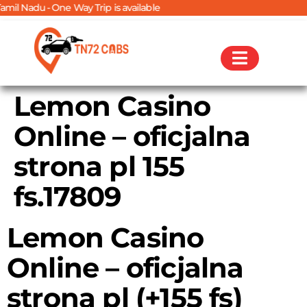
 Nadu - One Way Trip is available
Lemon Casino
Online – oficjalna
strona pl 155
fs.17809
Lemon Casino
Online – oficjalna
strona pl (+155 fs)