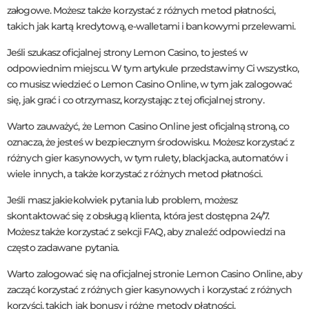
załogowe. Możesz także korzystać z różnych metod płatności,
takich jak kartą kredytową, e-walletami i bankowymi przelewami.
Jeśli szukasz oficjalnej strony Lemon Casino, to jesteś w
odpowiednim miejscu. W tym artykule przedstawimy Ci wszystko,
co musisz wiedzieć o Lemon Casino Online, w tym jak zalogować
się, jak grać i co otrzymasz, korzystając z tej oficjalnej strony.
Warto zauważyć, że Lemon Casino Online jest oficjalną stroną, co
oznacza, że jesteś w bezpiecznym środowisku. Możesz korzystać z
różnych gier kasynowych, w tym rulety, blackjacka, automatów i
wiele innych, a także korzystać z różnych metod płatności.
Jeśli masz jakiekolwiek pytania lub problem, możesz
skontaktować się z obsługą klienta, która jest dostępna 24/7.
Możesz także korzystać z sekcji FAQ, aby znaleźć odpowiedzi na
często zadawane pytania.
Warto zalogować się na oficjalnej stronie Lemon Casino Online, aby
zacząć korzystać z różnych gier kasynowych i korzystać z różnych
korzyści, takich jak bonusy i różne metody płatności.