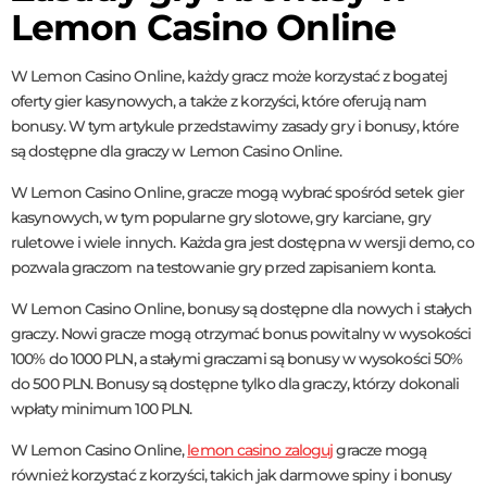
Lemon Casino Online
W Lemon Casino Online, każdy gracz może korzystać z bogatej
oferty gier kasynowych, a także z korzyści, które oferują nam
bonusy. W tym artykule przedstawimy zasady gry i bonusy, które
są dostępne dla graczy w Lemon Casino Online.
W Lemon Casino Online, gracze mogą wybrać spośród setek gier
kasynowych, w tym popularne gry slotowe, gry karciane, gry
ruletowe i wiele innych. Każda gra jest dostępna w wersji demo, co
pozwala graczom na testowanie gry przed zapisaniem konta.
W Lemon Casino Online, bonusy są dostępne dla nowych i stałych
graczy. Nowi gracze mogą otrzymać bonus powitalny w wysokości
100% do 1000 PLN, a stałymi graczami są bonusy w wysokości 50%
do 500 PLN. Bonusy są dostępne tylko dla graczy, którzy dokonali
wpłaty minimum 100 PLN.
W Lemon Casino Online,
lemon casino zaloguj
gracze mogą
również korzystać z korzyści, takich jak darmowe spiny i bonusy