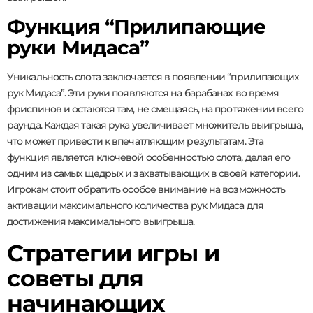
Функция “Прилипающие
руки Мидаса”
Уникальность слота заключается в появлении “прилипающих
рук Мидаса”. Эти руки появляются на барабанах во время
фриспинов и остаются там, не смещаясь, на протяжении всего
раунда. Каждая такая рука увеличивает множитель выигрыша,
что может привести к впечатляющим результатам. Эта
функция является ключевой особенностью слота, делая его
одним из самых щедрых и захватывающих в своей категории.
Игрокам стоит обратить особое внимание на возможность
активации максимального количества рук Мидаса для
достижения максимального выигрыша.
Стратегии игры и
советы для
начинающих