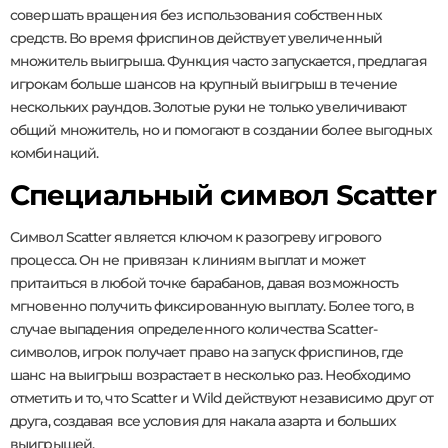
совершать вращения без использования собственных
средств. Во время фриспинов действует увеличенный
множитель выигрыша. Функция часто запускается, предлагая
игрокам больше шансов на крупный выигрыш в течение
нескольких раундов. Золотые руки не только увеличивают
общий множитель, но и помогают в создании более выгодных
комбинаций.
Специальный символ Scatter
Символ Scatter является ключом к разогреву игрового
процесса. Он не привязан к линиям выплат и может
притаиться в любой точке барабанов, давая возможность
мгновенно получить фиксированную выплату. Более того, в
случае выпадения определенного количества Scatter-
символов, игрок получает право на запуск фриспинов, где
шанс на выигрыш возрастает в несколько раз. Необходимо
отметить и то, что Scatter и Wild действуют независимо друг от
друга, создавая все условия для накала азарта и больших
выигрышей.