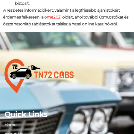
biztosít.
A részletes információkért, valamint a legfrissebb ajánlatokért
érdemes felkeresni a
ome2021
oldalt, ahol további útmutatókat és
összehasonlító táblázatokat találsz a hazai online kaszinókról.
Quick Links
Home
About Us