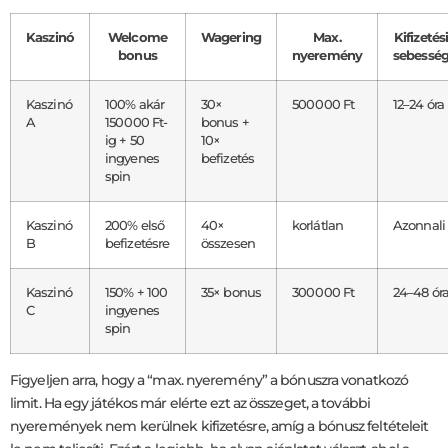
Kaszinó
Welcome
Wagering
Max.
Kifizetési
bonus
nyeremény
sebessé
Kaszinó
100% akár
30×
500 000 Ft
12–24 óra
A
150 000 Ft-
bonus +
ig + 50
10×
ingyenes
befizetés
spin
Kaszinó
200% első
40×
korlátlan
Azonnali
B
befizetésre
összesen
Kaszinó
150% + 100
35× bonus
300 000 Ft
24–48 ór
C
ingyenes
spin
Figyeljen arra, hogy a “max. nyeremény” a bónuszra vonatkozó
limit. Ha egy játékos már elérte ezt az összeget, a további
nyeremények nem kerülnek kifizetésre, amíg a bónusz feltételeit