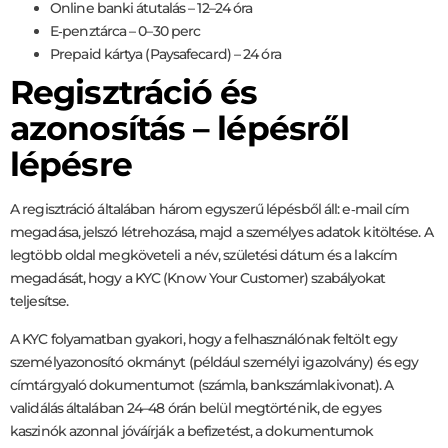
Online banki átutalás – 12–24 óra
E‑penztárca – 0–30 perc
Prepaid kártya (Paysafecard) – 24 óra
Regisztráció és
azonosítás – lépésről
lépésre
A regisztráció általában három egyszerű lépésből áll: e‑mail cím
megadása, jelszó létrehozása, majd a személyes adatok kitöltése. A
legtöbb oldal megköveteli a név, születési dátum és a lakcím
megadását, hogy a KYC (Know Your Customer) szabályokat
teljesítse.
A KYC folyamatban gyakori, hogy a felhasználónak feltölt egy
személyazonosító okmányt (például személyi igazolvány) és egy
címtárgyaló dokumentumot (számla, bankszámlakivonat). A
validálás általában 24–48 órán belül megtörténik, de egyes
kaszinók azonnal jóváírják a befizetést, a dokumentumok