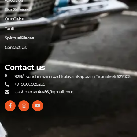
Our Services
Our Cabs
Tariff
SpiritualPlaces
Contact Us
Contact us
92B/1 kurichi main road kulavanikapuram Tirunelveli 627005
+91 9600928265
lakshmanank466@gmail.com