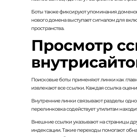
Боты также фиксируют упоминания доменов 
нового домена выступает сигналом для вкл
пространства.
Просмотр сс
внутрисайт
Поисковые боты применяют линки как глав
извлекают все ссылки. Каждая ссылка оцени
Внутренние линки связывают разделы одног
перелинковка содействует утилитам находи
Внешние ссылки указывают на страницы дру
индексации. Такие переходы помогают обна