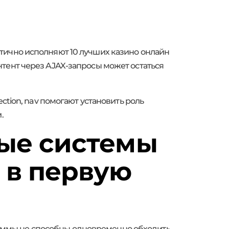
тично исполняют 10 лучших казино онлайн
тент через AJAX-запросы может остаться
ction, nav помогают установить роль
.
вые системы
 в первую
аммы не способны одновременно обходить