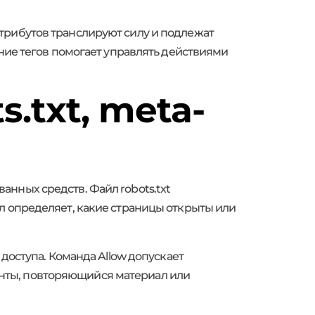
трибутов транслируют силу и подлежат
ание тегов помогает управлять действиями
.txt, meta-
нных средств. Файл robots.txt
л определяет, какие страницы открыты или
доступа. Команда Allow допускает
нты, повторяющийся материал или