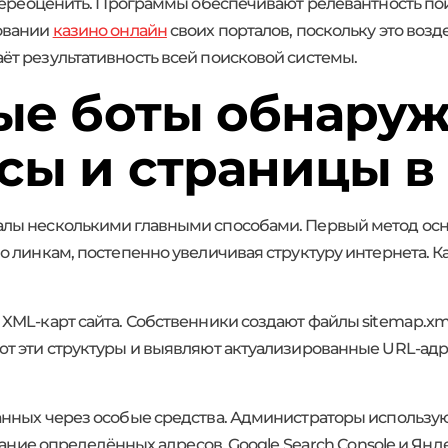
 переоценить. Программы обеспечивают релевантность по
овании
казино онлайн
своих порталов, поскольку это возде
т результативность всей поисковой системы.
ые боты обнару
сы и страницы в
лы несколькими главными способами. Первый метод осно
о линкам, постепенно увеличивая структуру интернета. 
ML-карт сайта. Собственники создают файлы sitemap.xml
т эти структуры и выявляют актуализированные URL-адре
нных через особые средства. Администраторы использую
вание определённых адресов. Google Search Console и Ян