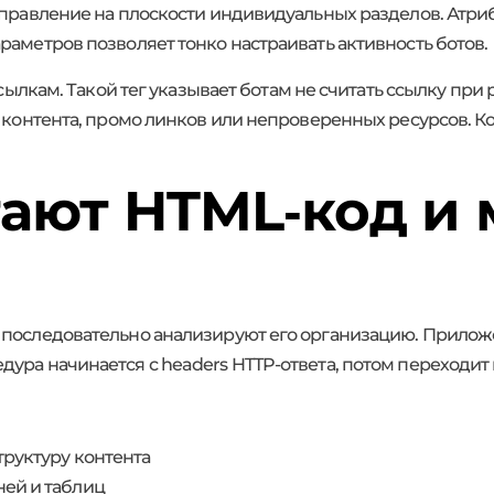
управление на плоскости индивидуальных разделов. Атриб
раметров позволяет тонко настраивать активность ботов.
 ссылкам. Такой тег указывает ботам не считать ссылку пр
о контента, промо линков или непроверенных ресурсов. 
тают HTML‑код и
 последовательно анализируют его организацию. Прилож
ура начинается с headers HTTP-ответа, потом переходит
труктуру контента
ней и таблиц