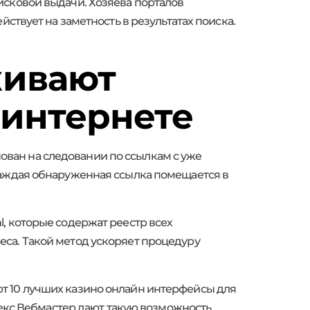
исковой выдачи. Хозяева порталов
йствует на заметность в результатах поиска.
живают
 интернете
ван на следовании по ссылкам с уже
Каждая обнаруженная ссылка помещается в
, которые содержат реестр всех
са. Такой метод ускоряет процедуру
т 10 лучших казино онлайн интерфейсы для
декс.Вебмастер дают такую возможность.