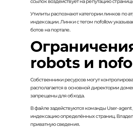
ссылок воздействует на репутацию страниц
Утилиты распознают категории линков по а
индексации. Линки с тегом nofollow указыв
ботов на портале.
Ограничения 
robots и nof
Собственники ресурсов могут контролироват
располагается в основной директории домен
запрещены для обхода.
В файле задействуются команды User-agent д
индексацию определённых страниц. Владел
приватную сведения.