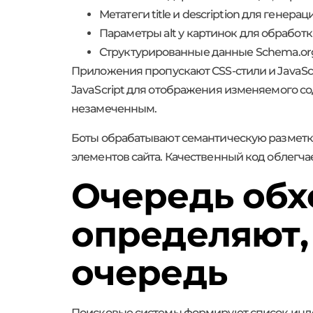
Метатеги title и description для генера
Параметры alt у картинок для обработ
Структурированные данные Schema.or
Приложения пропускают CSS-стили и JavaSc
JavaScript для отображения изменяемого с
незамеченным.
Боты обрабатывают семантическую разметку H
элементов сайта. Качественный код облегча
Очередь обх
определяют,
очередь
Поисковые системы формируют список инде