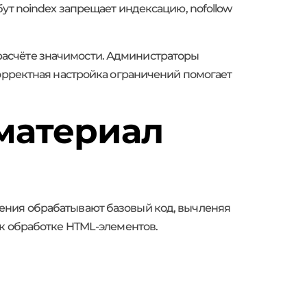
ут noindex запрещает индексацию, nofollow
и расчёте значимости. Администраторы
Корректная настройка ограничений помогает
 материал
ения обрабатывают базовый код, вычленяя
 к обработке HTML-элементов.