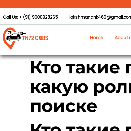
Call Us: + (91) 9600928265
lakshmanank466@gmail.co
Home
About 
Кто такие
какую рол
поиске
Кто такие