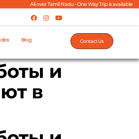
All over Tamil Nadu - One Way Trip is available
Cabs
Blog
Contact Us
боты и
ют в
боты и