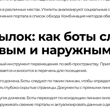
в различных местах. Утилиты анализируют социальные се
ючения портала в список обхода. Комбинация методов об
ылок: как боты с
овым и наружным
ный инструмент перемещения по веб-пространству. Прил
вается и вносится в перечень для посещения.
о домена. Боты следуют по таким линкам, чтобы определ
ть глубоко скрытые страницы. Документы с прямыми лин
гих доменов. Боты переходят по исходящим линкам онл
руживать свежие порталы и актуализировать данные о д