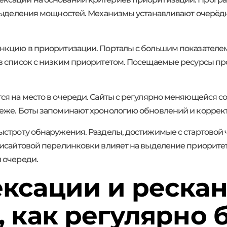
 выделения мощностей. Механизмы устанавливают очерёд
ункцию в приоритизации. Порталы с большим показател
в список с низким приоритетом. Посещаемые ресурсы пр
тся на место в очереди. Сайты с регулярно меняющейся
еже. Боты запоминают хронологию обновлений и коррек
ыстроту обнаружения. Разделы, достижимые с стартовой 
трисайтовой перелинковки влияет на выделение приорит
 очереди.
ексации и рескан
, как регулярно 