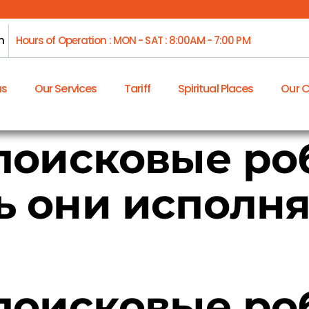
m
Hours of Operation : MON - SAT : 8:00AM - 7:00 PM
us
Our Services
Tariff
Spiritual Places
Our 
 поисковые ро
ь они исполня
 поисковые ро