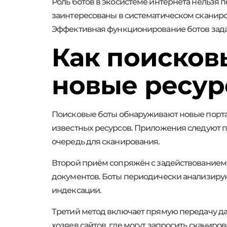
Роль ботов в экосистеме интернета нельзя
заинтересованы в систематическом сканир
Эффективная функционирование ботов задаё
Как поисков
новые ресур
Поисковые боты обнаруживают новые порта
известных ресурсов. Приложения следуют п
очередь для сканирования.
Второй приём сопряжён с задействованием X
документов. Боты периодически анализирую
индексации.
Третий метод включает прямую передачу да
хозяев сайтов, где могут запросить сканиро