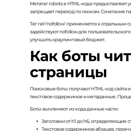
Метатег robots в HTML-коде предоставляет 
запрещает переход по линкам. Сочетание па
Тег rel=’nofollow’ применяется к отдельным
задействуют nofollow для пользовательског
улучшить краулинговый бюджет.
Как боты чи
страницы
Поисковые боты получают HTML-код сайта и
текстовое содержимое и метаданные. Процед
Боты вычленяют из кода данные части:
Заголовки от h1 до h6, определяющие с
Текстовое содержимое абзацев, переч