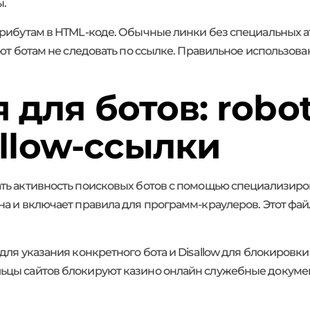
ы.
трибутам в HTML-коде. Обычные линки без специальных а
ают ботам не следовать по ссылке. Правильное использов
для ботов: robots
ollow-ссылки
ь активность поисковых ботов с помощью специализирова
а и включает правила для программ-краулеров. Этот фай
ля указания конкретного бота и Disallow для блокировки 
ьцы сайтов блокируют казино онлайн служебные докуме