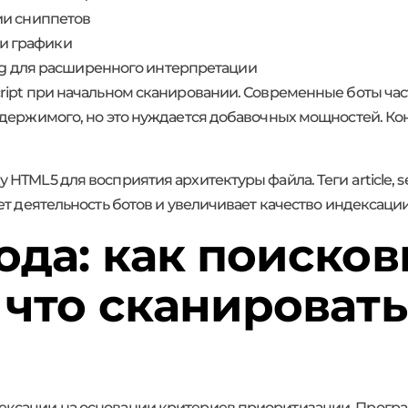
ции сниппетов
ки графики
g для расширенного интерпретации
ript при начальном сканировании. Современные боты час
одержимого, но это нуждается добавочных мощностей. Кон
TML5 для восприятия архитектуры файла. Теги article, se
ет деятельность ботов и увеличивает качество индексации
ода: как поиско
 что сканировать
ксации на основании критериев приоритизации. Прогр