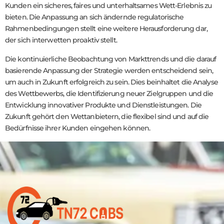
Kunden ein sicheres, faires und unterhaltsames Wett-Erlebnis zu
bieten. Die Anpassung an sich ändernde regulatorische
Rahmenbedingungen stellt eine weitere Herausforderung dar,
der sich
interwetten
proaktiv stellt.
Die kontinuierliche Beobachtung von Markttrends und die darauf
basierende Anpassung der Strategie werden entscheidend sein,
um auch in Zukunft erfolgreich zu sein. Dies beinhaltet die Analyse
des Wettbewerbs, die Identifizierung neuer Zielgruppen und die
Entwicklung innovativer Produkte und Dienstleistungen. Die
Zukunft gehört den Wettanbietern, die flexibel sind und auf die
Bedürfnisse ihrer Kunden eingehen können.