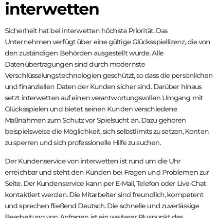
interwetten
Sicherheit hat bei
interwetten
höchste Priorität. Das
Unternehmen verfügt über eine gültige Glücksspiellizenz, die von
den zuständigen Behörden ausgestellt wurde. Alle
Datenübertragungen sind durch modernste
Verschlüsselungstechnologien geschützt, so dass die persönlichen
und finanziellen Daten der Kunden sicher sind. Darüber hinaus
setzt
interwetten
auf einen verantwortungsvollen Umgang mit
Glücksspielen und bietet seinen Kunden verschiedene
Maßnahmen zum Schutz vor Spielsucht an. Dazu gehören
beispielsweise die Möglichkeit, sich selbstlimits zu setzen, Konten
zu sperren und sich professionelle Hilfe zu suchen.
Der Kundenservice von
interwetten
ist rund um die Uhr
erreichbar und steht den Kunden bei Fragen und Problemen zur
Seite. Der Kundenservice kann per E-Mail, Telefon oder Live-Chat
kontaktiert werden. Die Mitarbeiter sind freundlich, kompetent
und sprechen fließend Deutsch. Die schnelle und zuverlässige
Bearbeitung von Anfragen ist ein weiterer Pluspunkt des