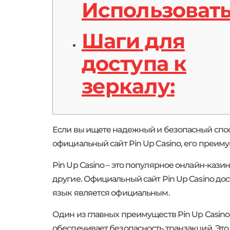
Использоват
Шаги для
доступа к
зеркалу:
Если вы ищете надежный и безопасный спосо
официальный сайт Pin Up Casino, его преиму
Pin Up Casino – это популярное онлайн-кази
другие. Официальный сайт Pin Up Casino дос
язык является официальным.
Один из главных преимуществ Pin Up Casino
обеспечивает безопасность транзакций. Это о