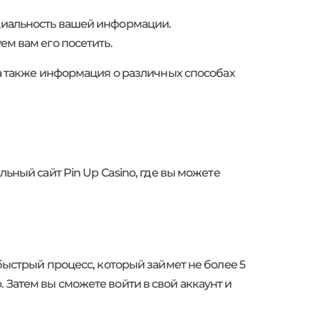
нциальность вашей информации.
ем вам его посетить.
 а также информация о различных способах
льный сайт Pin Up Casino, где вы можете
 быстрый процесс, который займет не более 5
 Затем вы сможете войти в свой аккаунт и