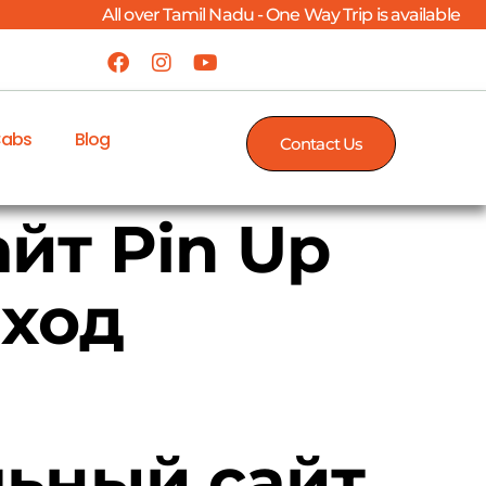
All over Tamil Nadu - One Way Trip is available
Cabs
Blog
Contact Us
йт Pin Up
Вход
ьный сайт