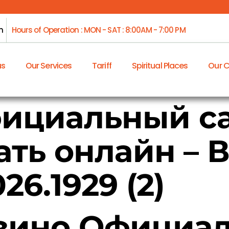
m
Hours of Operation : MON - SAT : 8:00AM - 7:00 PM
us
Our Services
Tariff
Spiritual Places
Our 
ициальный са
ать онлайн – 
26.1929 (2)
зино Официал