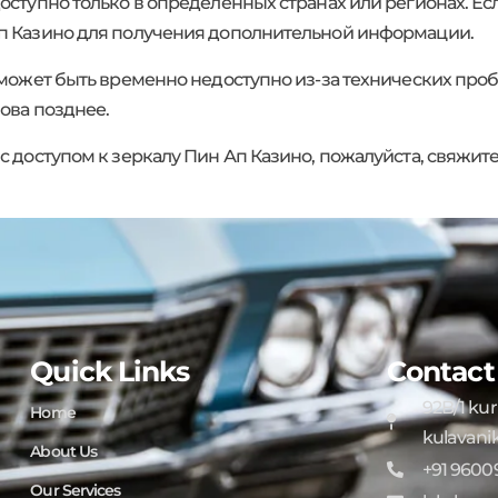
оступно только в определенных странах или регионах. Ес
Ап Казино для получения дополнительной информации.
 может быть временно недоступно из-за технических про
ова позднее.
с доступом к зеркалу Пин Ап Казино, пожалуйста, свяжи
Quick Links
Contact
92B/1 kur
Home
kulavani
About Us
+91 9600
Our Services