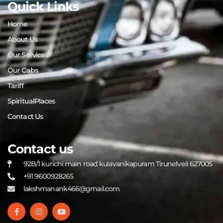
Quick Links
Home
About Us
Our Services
Our Cabs
Tariff
SpiritualPlaces
Contact Us
Contact us
92B/1 kurichi main road kulavanikapuram Tirunelveli 627005
+91 9600928265
lakshmanank466@gmail.com