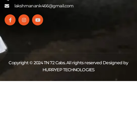
lakshmanank466@gmail.com
Copyright © 2024 TN 72 Cabs. All rights reserved Designed by
HURRYEP TECHNOLOGIES