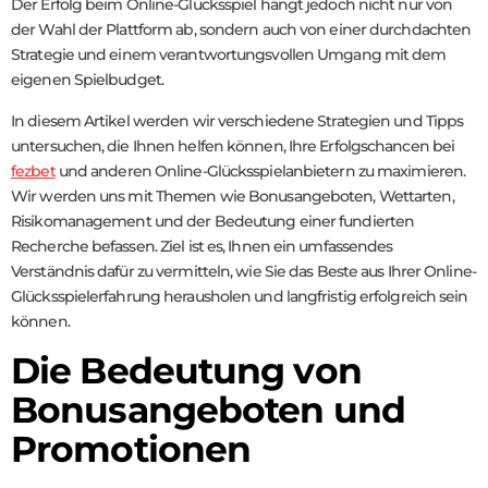
Der Erfolg beim Online-Glücksspiel hängt jedoch nicht nur von
der Wahl der Plattform ab, sondern auch von einer durchdachten
Strategie und einem verantwortungsvollen Umgang mit dem
eigenen Spielbudget.
In diesem Artikel werden wir verschiedene Strategien und Tipps
untersuchen, die Ihnen helfen können, Ihre Erfolgschancen bei
fezbet
und anderen Online-Glücksspielanbietern zu maximieren.
Wir werden uns mit Themen wie Bonusangeboten, Wettarten,
Risikomanagement und der Bedeutung einer fundierten
Recherche befassen. Ziel ist es, Ihnen ein umfassendes
Verständnis dafür zu vermitteln, wie Sie das Beste aus Ihrer Online-
Glücksspielerfahrung herausholen und langfristig erfolgreich sein
können.
Die Bedeutung von
Bonusangeboten und
Promotionen