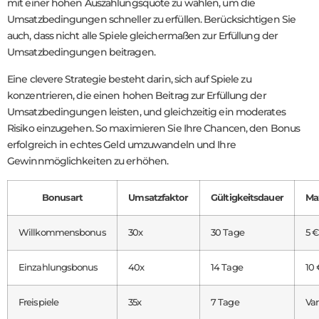
mit einer hohen Auszahlungsquote zu wählen, um die
Umsatzbedingungen schneller zu erfüllen. Berücksichtigen Sie
auch, dass nicht alle Spiele gleichermaßen zur Erfüllung der
Umsatzbedingungen beitragen.
Eine clevere Strategie besteht darin, sich auf Spiele zu
konzentrieren, die einen hohen Beitrag zur Erfüllung der
Umsatzbedingungen leisten, und gleichzeitig ein moderates
Risiko einzugehen. So maximieren Sie Ihre Chancen, den Bonus
erfolgreich in echtes Geld umzuwandeln und Ihre
Gewinnmöglichkeiten zu erhöhen.
Bonusart
Umsatzfaktor
Gültigkeitsdauer
Ma
Willkommensbonus
30x
30 Tage
5 €
Einzahlungsbonus
40x
14 Tage
10 
Freispiele
35x
7 Tage
Var