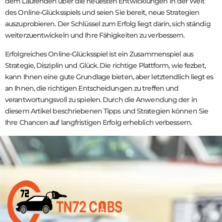
dem Laufenden über die neuesten Entwicklungen in der Welt
des Online-Glücksspiels und seien Sie bereit, neue Strategien
auszuprobieren. Der Schlüssel zum Erfolg liegt darin, sich ständig
weiterzuentwickeln und Ihre Fähigkeiten zu verbessern.
Erfolgreiches Online-Glücksspiel ist ein Zusammenspiel aus
Strategie, Disziplin und Glück. Die richtige Plattform, wie fezbet,
kann Ihnen eine gute Grundlage bieten, aber letztendlich liegt es
an Ihnen, die richtigen Entscheidungen zu treffen und
verantwortungsvoll zu spielen. Durch die Anwendung der in
diesem Artikel beschriebenen Tipps und Strategien können Sie
Ihre Chancen auf langfristigen Erfolg erheblich verbessern.