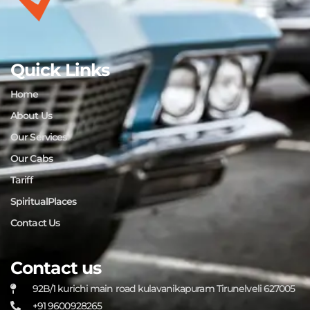
Quick Links
Home
About Us
Our Services
Our Cabs
Tariff
SpiritualPlaces
Contact Us
Contact us
92B/1 kurichi main road kulavanikapuram Tirunelveli 627005
+91 9600928265