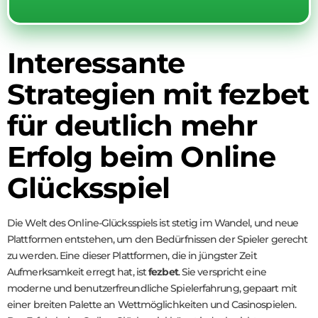
Interessante
Strategien mit fezbet
für deutlich mehr
Erfolg beim Online
Glücksspiel
Die Welt des Online-Glücksspiels ist stetig im Wandel, und neue
Plattformen entstehen, um den Bedürfnissen der Spieler gerecht
zu werden. Eine dieser Plattformen, die in jüngster Zeit
Aufmerksamkeit erregt hat, ist
fezbet
. Sie verspricht eine
moderne und benutzerfreundliche Spielerfahrung, gepaart mit
einer breiten Palette an Wettmöglichkeiten und Casinospielen.