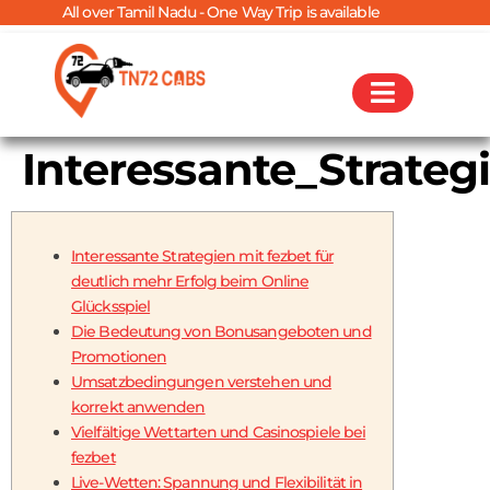
 over Tamil Nadu - One Way Trip is available
Interessante_Strate
Interessante Strategien mit fezbet für
deutlich mehr Erfolg beim Online
Glücksspiel
Die Bedeutung von Bonusangeboten und
Promotionen
Umsatzbedingungen verstehen und
korrekt anwenden
Vielfältige Wettarten und Casinospiele bei
fezbet
Live-Wetten: Spannung und Flexibilität in