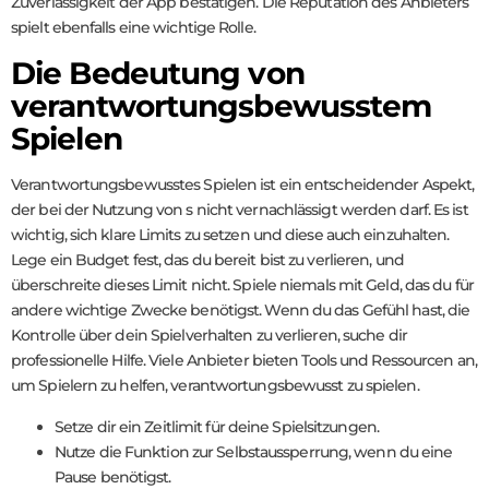
Zuverlässigkeit der App bestätigen. Die Reputation des Anbieters
spielt ebenfalls eine wichtige Rolle.
Die Bedeutung von
verantwortungsbewusstem
Spielen
Verantwortungsbewusstes Spielen ist ein entscheidender Aspekt,
der bei der Nutzung von
s nicht vernachlässigt werden darf. Es ist
wichtig, sich klare Limits zu setzen und diese auch einzuhalten.
Lege ein Budget fest, das du bereit bist zu verlieren, und
überschreite dieses Limit nicht. Spiele niemals mit Geld, das du für
andere wichtige Zwecke benötigst. Wenn du das Gefühl hast, die
Kontrolle über dein Spielverhalten zu verlieren, suche dir
professionelle Hilfe. Viele Anbieter bieten Tools und Ressourcen an,
um Spielern zu helfen, verantwortungsbewusst zu spielen.
Setze dir ein Zeitlimit für deine Spielsitzungen.
Nutze die Funktion zur Selbstaussperrung, wenn du eine
Pause benötigst.