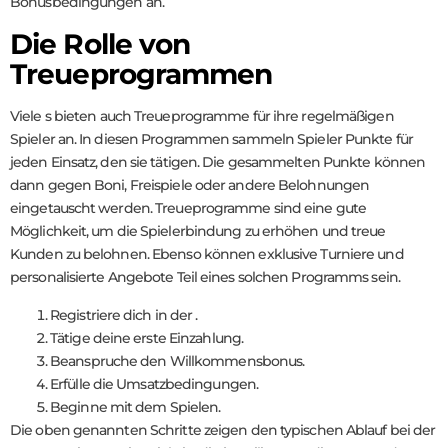
Bonusbedingungen an.
Die Rolle von
Treueprogrammen
Viele
s bieten auch Treueprogramme für ihre regelmäßigen
Spieler an. In diesen Programmen sammeln Spieler Punkte für
jeden Einsatz, den sie tätigen. Die gesammelten Punkte können
dann gegen Boni, Freispiele oder andere Belohnungen
eingetauscht werden. Treueprogramme sind eine gute
Möglichkeit, um die Spielerbindung zu erhöhen und treue
Kunden zu belohnen. Ebenso können exklusive Turniere und
personalisierte Angebote Teil eines solchen Programms sein.
Registriere dich in der
.
Tätige deine erste Einzahlung.
Beanspruche den Willkommensbonus.
Erfülle die Umsatzbedingungen.
Beginne mit dem Spielen.
Die oben genannten Schritte zeigen den typischen Ablauf bei der