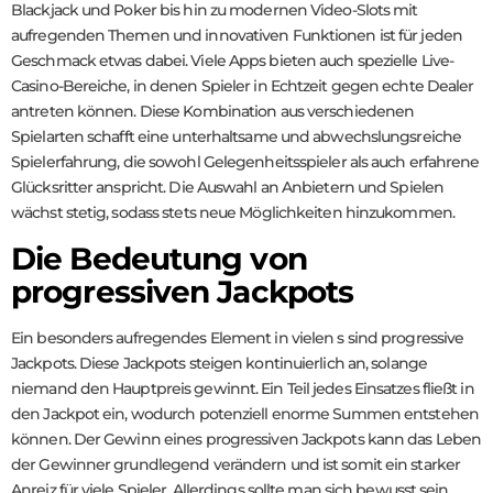
Blackjack und Poker bis hin zu modernen Video-Slots mit
aufregenden Themen und innovativen Funktionen ist für jeden
Geschmack etwas dabei. Viele Apps bieten auch spezielle Live-
Casino-Bereiche, in denen Spieler in Echtzeit gegen echte Dealer
antreten können. Diese Kombination aus verschiedenen
Spielarten schafft eine unterhaltsame und abwechslungsreiche
Spielerfahrung, die sowohl Gelegenheitsspieler als auch erfahrene
Glücksritter anspricht. Die Auswahl an Anbietern und Spielen
wächst stetig, sodass stets neue Möglichkeiten hinzukommen.
Die Bedeutung von
progressiven Jackpots
Ein besonders aufregendes Element in vielen
s sind progressive
Jackpots. Diese Jackpots steigen kontinuierlich an, solange
niemand den Hauptpreis gewinnt. Ein Teil jedes Einsatzes fließt in
den Jackpot ein, wodurch potenziell enorme Summen entstehen
können. Der Gewinn eines progressiven Jackpots kann das Leben
der Gewinner grundlegend verändern und ist somit ein starker
Anreiz für viele Spieler. Allerdings sollte man sich bewusst sein,