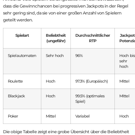
dass die Gewinnchancen bei progressiven Jackpots in der Regel
sehr gering sind, da sie von einer großen Anzahl von Spielern
geteilt werden.
Spielart
Beliebtheit
Durchschnittlicher
Jackpot
(ungefähr)
RTP
Potenzia
Spielautomaten
Sehr hoch
96%
Hoch bis
sehr
hoch
Roulette
Hoch
97.3% (Europäisch)
Mittel
Blackjack
Hoch
99.5% (optimales
Mittel
Spiel)
Poker
Mittel
Variabel
Hoch
Die obige Tabelle zeigt eine grobe Übersicht über die Beliebtheit