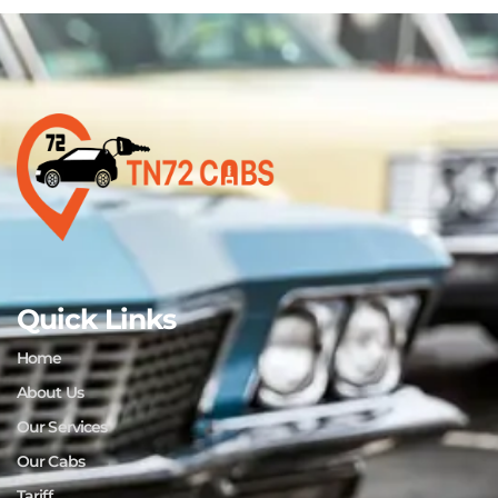
Quick Links
Home
About Us
Our Services
Our Cabs
Tariff