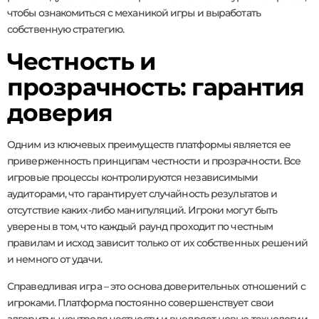
чтобы ознакомиться с механикой игры и выработать
собственную стратегию.
Честность и
прозрачность: гарантия
доверия
Одним из ключевых преимуществ платформы является ее
приверженность принципам честности и прозрачности. Все
игровые процессы контролируются независимыми
аудиторами, что гарантирует случайность результатов и
отсутствие каких-либо манипуляций. Игроки могут быть
уверены в том, что каждый раунд проходит по честным
правилам и исход зависит только от их собственных решений
и немного от удачи.
Справедливая игра – это основа доверительных отношений с
игроками. Платформа постоянно совершенствует свои