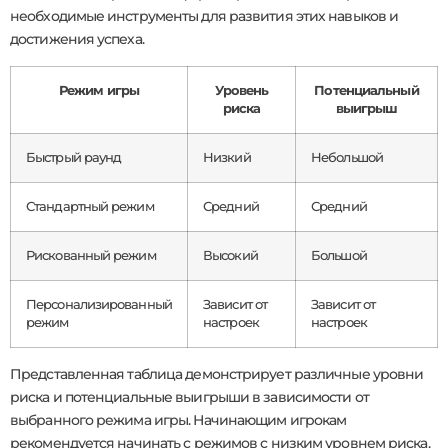
необходимые инструменты для развития этих навыков и
достижения успеха.
Режим игры
Уровень
Потенциальный
риска
выигрыш
Быстрый раунд
Низкий
Небольшой
Стандартный режим
Средний
Средний
Рискованный режим
Высокий
Большой
Персонализированный
Зависит от
Зависит от
режим
настроек
настроек
Представленная таблица демонстрирует различные уровни
риска и потенциальные выигрыши в зависимости от
выбранного режима игры. Начинающим игрокам
рекомендуется начинать с режимов с низким уровнем риска,