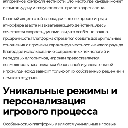
алгоритмов контроля честности. Это место, где каждый может
испытать удачу и почувствовать прилив адреналина.
Главный акцент этой площадки – это не просто игры, а
атмосфера азарта и захватывающего действия. Здесь
сочетаются скорость, динамика и, что особенно важно,
прозрачность. Платформа стремится создать доверительные
отношения с игроками, гарантируя честность каждого раунда.
Благодаря использованию современных технологий и
передовых алгоритмов, игрокам предоставляется
возможность наслаждаться безопасной и увлекательной
игрой, где исход зависит только от их собственных решений и
немного от удачи.
Уникальные режимы и
персонализация
игрового процесса
Особенностью платформы являются уникальные игровые