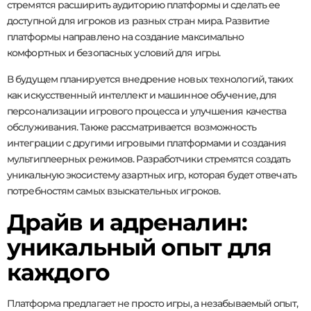
стремятся расширить аудиторию платформы и сделать ее
доступной для игроков из разных стран мира. Развитие
платформы направлено на создание максимально
комфортных и безопасных условий для игры.
В будущем планируется внедрение новых технологий, таких
как искусственный интеллект и машинное обучение, для
персонализации игрового процесса и улучшения качества
обслуживания. Также рассматривается возможность
интеграции с другими игровыми платформами и создания
мультиплеерных режимов. Разработчики стремятся создать
уникальную экосистему азартных игр, которая будет отвечать
потребностям самых взыскательных игроков.
Драйв и адреналин:
уникальный опыт для
каждого
Платформа предлагает не просто игры, а незабываемый опыт,