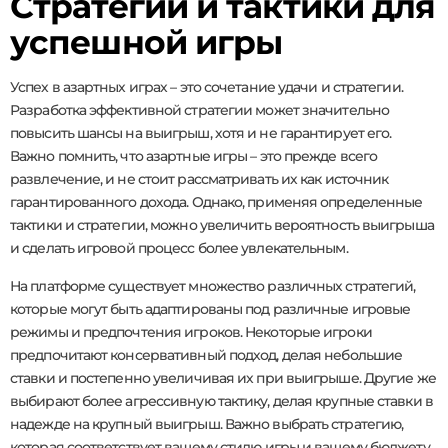
Стратегии и тактики для
успешной игры
Успех в азартных играх – это сочетание удачи и стратегии.
Разработка эффективной стратегии может значительно
повысить шансы на выигрыш, хотя и не гарантирует его.
Важно помнить, что азартные игры – это прежде всего
развлечение, и не стоит рассматривать их как источник
гарантированного дохода. Однако, применяя определенные
тактики и стратегии, можно увеличить вероятность выигрыша
и сделать игровой процесс более увлекательным.
На платформе существует множество различных стратегий,
которые могут быть адаптированы под различные игровые
режимы и предпочтения игроков. Некоторые игроки
предпочитают консервативный подход, делая небольшие
ставки и постепенно увеличивая их при выигрыше. Другие же
выбирают более агрессивную тактику, делая крупные ставки в
надежде на крупный выигрыш. Важно выбрать стратегию,
которая соответствует вашему стилю игры и вашему бюджету.