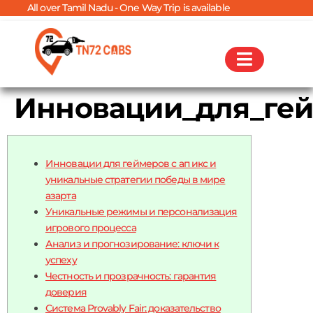
er Tamil Nadu - One Way Trip is available
Инновации_для_гей
Инновации для геймеров с ап икс и
уникальные стратегии победы в мире
азарта
Уникальные режимы и персонализация
игрового процесса
Анализ и прогнозирование: ключи к
успеху
Честность и прозрачность: гарантия
доверия
Система Provably Fair: доказательство