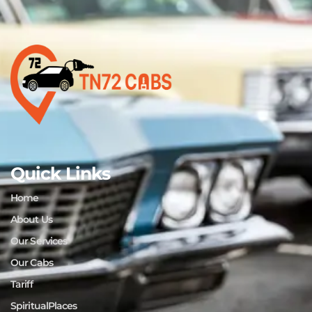
Quick Links
Home
About Us
Our Services
Our Cabs
Tariff
SpiritualPlaces