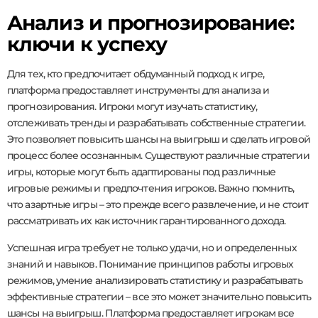
Анализ и прогнозирование:
ключи к успеху
Для тех, кто предпочитает обдуманный подход к игре,
платформа предоставляет инструменты для анализа и
прогнозирования. Игроки могут изучать статистику,
отслеживать тренды и разрабатывать собственные стратегии.
Это позволяет повысить шансы на выигрыш и сделать игровой
процесс более осознанным. Существуют различные стратегии
игры, которые могут быть адаптированы под различные
игровые режимы и предпочтения игроков. Важно помнить,
что азартные игры – это прежде всего развлечение, и не стоит
рассматривать их как источник гарантированного дохода.
Успешная игра требует не только удачи, но и определенных
знаний и навыков. Понимание принципов работы игровых
режимов, умение анализировать статистику и разрабатывать
эффективные стратегии – все это может значительно повысить
шансы на выигрыш. Платформа предоставляет игрокам все