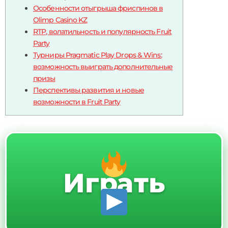
Особенности отыгрыша фриспинов в
Olimp Casino KZ
RTP, волатильность и популярность Fruit
Party
Турниры Pragmatic Play Drops & Wins:
возможность выиграть дополнительные
призы
Перспективы развития и новые
возможности в Fruit Party
Играть