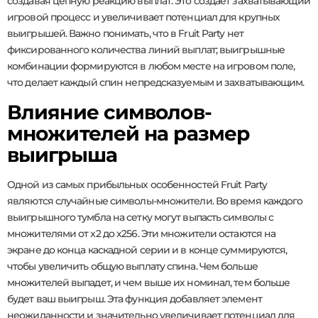
создавая цепную реакцию выплат. Это создает захватывающий
игровой процесс и увеличивает потенциал для крупных
выигрышей. Важно понимать, что в Fruit Party нет
фиксированного количества линий выплат; выигрышные
комбинации формируются в любом месте на игровом поле,
что делает каждый спин непредсказуемым и захватывающим.
Влияние символов-
множителей на размер
выигрыша
Одной из самых прибыльных особенностей Fruit Party
являются случайные символы-множители. Во время каждого
выигрышного тумбла на сетку могут выпасть символы с
множителями от x2 до x256. Эти множители остаются на
экране до конца каскадной серии и в конце суммируются,
чтобы увеличить общую выплату спина. Чем больше
множителей выпадет, и чем выше их номинал, тем больше
будет ваш выигрыш. Эта функция добавляет элемент
неожиданности и значительно увеличивает потенциал для