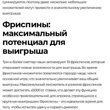
суммируются, поэтому даже несколько небольших
множителей могут привести к значительному увеличению
выигрыша.
Фриспины:
максимальный
потенциал для
выигрыша
Три и более скаттер-чаши активируют 10 фриспинов, которые
открывают новые возможности для выигрыша. Во время
фриспинов множители появляются гораздо чаще, чем в
основной игре, что значительно увеличивает ваш общий
выигрыш. Максимальный множитель в режиме фриспинов
может достигать x5000 от ставки, что делает эту функцию
особенно привлекательной для игроков, стремящихся к
крупным выигрышам. Фриспины – это идеальное время для
того, чтобы испытать удачу и сорвать джекпот.