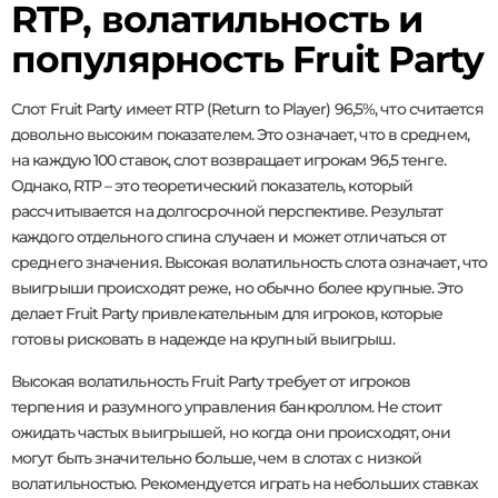
RTP, волатильность и
популярность Fruit Party
Слот Fruit Party имеет RTP (Return to Player) 96,5%, что считается
довольно высоким показателем. Это означает, что в среднем,
на каждую 100 ставок, слот возвращает игрокам 96,5 тенге.
Однако, RTP – это теоретический показатель, который
рассчитывается на долгосрочной перспективе. Результат
каждого отдельного спина случаен и может отличаться от
среднего значения. Высокая волатильность слота означает, что
выигрыши происходят реже, но обычно более крупные. Это
делает Fruit Party привлекательным для игроков, которые
готовы рисковать в надежде на крупный выигрыш.
Высокая волатильность Fruit Party требует от игроков
терпения и разумного управления банкроллом. Не стоит
ожидать частых выигрышей, но когда они происходят, они
могут быть значительно больше, чем в слотах с низкой
волатильностью. Рекомендуется играть на небольших ставках