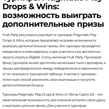
Drops & Wins:
возможность выиграть
дополнительные призы
Fruit Party регулярно участвует в турнирах Pragmatic Play
Drops & Wins, которые предлагают игрокам возможность
выиграть дополнительные призы. Эти турниры проводятся
ежедневно и еженедельно, и для участия в них достаточно
просто играть в Eligible Слоты, включая Fruit Party. Призовой
фонд турниров может достигать нескольких тысяч долларов, а
призы распределяются между победителями в зависимости
от их позиции в турнирной таблице. Участие в турнирах –
отличный способ увеличить свои выигрыши и получить
дополнительные бонусы.
Турниры Pragmatic Play Drops & Wins от Olimp Casino KZ – это
замечательная возможность для игроков испытать свою удачу
и выиграть ценные призы. Для участия в турнирах