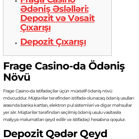
Ədəniş Əsləlləri:
Depozit və Vəsait
Çıxarışı
Depozit Çıxarışı
Frage Casino-da Ödəniş
Növü
Frage Casino-da istifadəçilər üçün müxtəlif ödəniş növü
mövcuddur. Müştərilər tərəfindən istifadə olunacaq ödəniş usulları
arasında banka kartları, elektron pul sistemləri və digər məhsullar
yer alır. Müştərilər tərəfindən seçilmiş ödəniş usulu vasitəsilə
maliyyə məlumatları qeyd edilir və istifadəçi hesabına qoşulur.
Depozit Qədər Qeyd