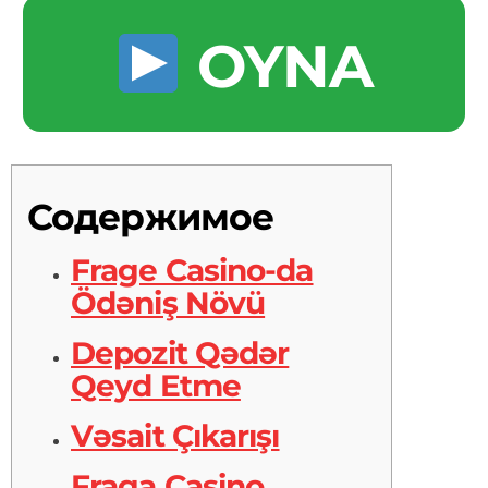
OYNA
Содержимое
Frage Casino-da
Ödəniş Növü
Depozit Qədər
Qeyd Etme
Vəsait Çıkarışı
Fraga Casino