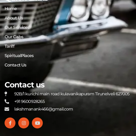
Home
About Us
Our Services
Our Cabs
Tariff
SpiritualPlaces
Contact Us
Contact us
92B/1 kurichi main road kulavanikapuram Tirunelveli 627005
+91 9600928265
lakshmanank466@gmail.com