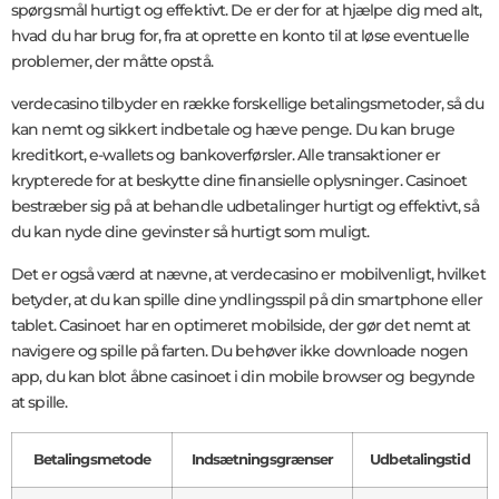
spørgsmål hurtigt og effektivt. De er der for at hjælpe dig med alt,
hvad du har brug for, fra at oprette en konto til at løse eventuelle
problemer, der måtte opstå.
verdecasino tilbyder en række forskellige betalingsmetoder, så du
kan nemt og sikkert indbetale og hæve penge. Du kan bruge
kreditkort, e-wallets og bankoverførsler. Alle transaktioner er
krypterede for at beskytte dine finansielle oplysninger. Casinoet
bestræber sig på at behandle udbetalinger hurtigt og effektivt, så
du kan nyde dine gevinster så hurtigt som muligt.
Det er også værd at nævne, at verdecasino er mobilvenligt, hvilket
betyder, at du kan spille dine yndlingsspil på din smartphone eller
tablet. Casinoet har en optimeret mobilside, der gør det nemt at
navigere og spille på farten. Du behøver ikke downloade nogen
app, du kan blot åbne casinoet i din mobile browser og begynde
at spille.
Betalingsmetode
Indsætningsgrænser
Udbetalingstid