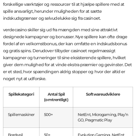
forskellige værktøjer og ressourcer til at hjælpe spillere med at
spille ansvarligt, herunder muligheden for at sætte
indskudsgrænser og selvudelukke sig fra casinoet.
verdecasino skiller sig ud fra mængden med sine attraktivt
designede kampagner og bonusser. Nye spillere kan ofte drage
fordel af en velkomstbonus, der kan omfatte en indskudsbonus
og gratis spins. Derudover tilbyder casinoet regelmæssigt
kampagner og turneringer til sine eksisterende spillere, hvilket
giver dem mulighed for at vinde ekstra præmier og gevinster. Det
er et sted, hvor spændingen aldrig stopper og hvor der altid er
noget nyt at udforske.
Spillekategori
Antal Spil
Softwareudviklere
(omtrentligt)
Spillemaskiner
500+
NetEnt, Microgaming, Play’n
GO, Pragmatic Play
Bordspil
50+
Evolution Gaming, NetEnt