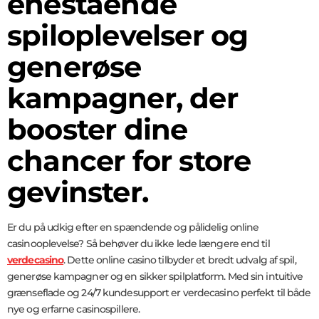
enestående
spiloplevelser og
generøse
kampagner, der
booster dine
chancer for store
gevinster.
Er du på udkig efter en spændende og pålidelig online
casinooplevelse? Så behøver du ikke lede længere end til
verdecasino
. Dette online casino tilbyder et bredt udvalg af spil,
generøse kampagner og en sikker spilplatform. Med sin intuitive
grænseflade og 24/7 kundesupport er verdecasino perfekt til både
nye og erfarne casinospillere.