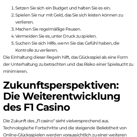
Setzen Sie sich ein Budget und halten Sie es ein.
Spielen Sie nur mit Geld, das Sie sich leisten können zu
verlieren.
Machen Sie regelmäßige Pausen.
Vermeiden Sie es, unter Druck zu spielen.
Suchen Sie sich Hilfe, wenn Sie das Gefühl haben, die
Kontrolle zu verlieren.
Die Einhaltung dieser Regeln hilft, das Glücksspiel als eine Form
der Unterhaltung zu betrachten und das Risiko einer Spielsucht zu
minimieren.
Zukunftsperspektiven:
Die Weiterentwicklung
des F1 Casino
Die Zukunft des „f1 casino“ sieht vielversprechend aus.
Technologische Fortschritte und die steigende Beliebtheit von
Online-Glücksspielen werden voraussichtlich zu einer weiteren