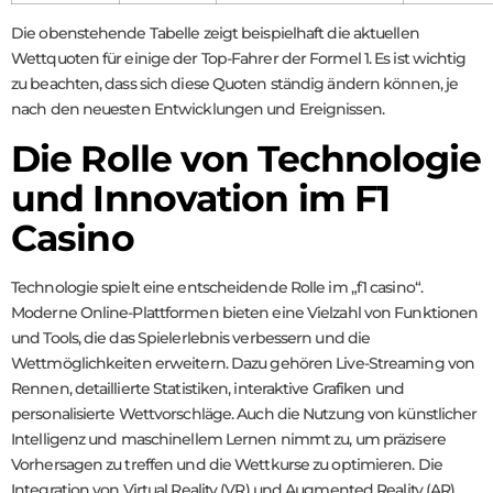
Die obenstehende Tabelle zeigt beispielhaft die aktuellen
Wettquoten für einige der Top-Fahrer der Formel 1. Es ist wichtig
zu beachten, dass sich diese Quoten ständig ändern können, je
nach den neuesten Entwicklungen und Ereignissen.
Die Rolle von Technologie
und Innovation im F1
Casino
Technologie spielt eine entscheidende Rolle im „f1 casino“.
Moderne Online-Plattformen bieten eine Vielzahl von Funktionen
und Tools, die das Spielerlebnis verbessern und die
Wettmöglichkeiten erweitern. Dazu gehören Live-Streaming von
Rennen, detaillierte Statistiken, interaktive Grafiken und
personalisierte Wettvorschläge. Auch die Nutzung von künstlicher
Intelligenz und maschinellem Lernen nimmt zu, um präzisere
Vorhersagen zu treffen und die Wettkurse zu optimieren. Die
Integration von Virtual Reality (VR) und Augmented Reality (AR)