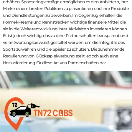
erhöhen. Sponsoringverträge ermöglichen es den Anbietern, ihre
Marke einem breiten Publikum zu präsentieren und ihre Produkte
und Dienstleistungen zu bewerben. Im Gegenzug erhalten die
Formel-1-Teams und Rennstrecken wichtige finanzielle Mittel, die
sie in die Weiterentwicklung ihrer Aktivitäten investieren können.
Es ist jedoch wichtig, dass solche Partnerschaften transparent und
verantwortungsbewusst gestaltet werden, um die Integrität des
Sports zu wahren und die Spieler zu schützen. Die zunehmende
Regulierung von Glücksspielwerbung stellt jedoch auch eine
Herausforderung für diese Art von Partnerschaften dar.