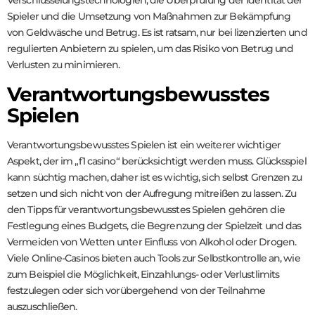
Verschlüsselungstechnologien, die Überprüfung der Identität der
Spieler und die Umsetzung von Maßnahmen zur Bekämpfung
von Geldwäsche und Betrug. Es ist ratsam, nur bei lizenzierten und
regulierten Anbietern zu spielen, um das Risiko von Betrug und
Verlusten zu minimieren.
Verantwortungsbewusstes
Spielen
Verantwortungsbewusstes Spielen ist ein weiterer wichtiger
Aspekt, der im „f1 casino“ berücksichtigt werden muss. Glücksspiel
kann süchtig machen, daher ist es wichtig, sich selbst Grenzen zu
setzen und sich nicht von der Aufregung mitreißen zu lassen. Zu
den Tipps für verantwortungsbewusstes Spielen gehören die
Festlegung eines Budgets, die Begrenzung der Spielzeit und das
Vermeiden von Wetten unter Einfluss von Alkohol oder Drogen.
Viele Online-Casinos bieten auch Tools zur Selbstkontrolle an, wie
zum Beispiel die Möglichkeit, Einzahlungs- oder Verlustlimits
festzulegen oder sich vorübergehend von der Teilnahme
auszuschließen.