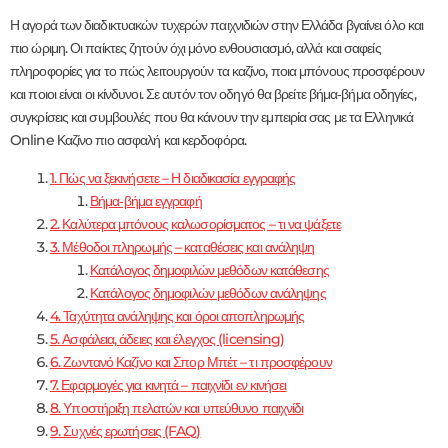
Η αγορά των διαδικτυακών τυχερών παιχνιδιών στην Ελλάδα βγαίνει όλο και
πιο ώριμη. Οι παίκτες ζητούν όχι μόνο ενθουσιασμό, αλλά και σαφείς
πληροφορίες για το πώς λειτουργούν τα καζίνο, ποια μπόνους προσφέρουν
και ποιοι είναι οι κίνδυνοι. Σε αυτόν τον οδηγό θα βρείτε βήμα‑βήμα οδηγίες,
συγκρίσεις και συμβουλές που θα κάνουν την εμπειρία σας με τα Ελληνικά
Online Καζίνο πιο ασφαλή και κερδοφόρα.
1. Πώς να ξεκινήσετε – Η διαδικασία εγγραφής
Βήμα‑βήμα εγγραφή
2. Καλύτερα μπόνους καλωσορίσματος – τι να ψάξετε
3. Μέθοδοι πληρωμής – καταθέσεις και ανάληψη
Κατάλογος δημοφιλών μεθόδων κατάθεσης
Κατάλογος δημοφιλών μεθόδων ανάληψης
4. Ταχύτητα ανάληψης και όροι αποπληρωμής
5. Ασφάλεια, άδειες και έλεγχος (licensing)
6. Ζωντανό Καζίνο και Σπορ Μπέτ – τι προσφέρουν
7. Εφαρμογές για κινητά – παιχνίδι εν κινήσει
8. Υποστήριξη πελατών και υπεύθυνο παιχνίδι
9. Συχνές ερωτήσεις (FAQ)