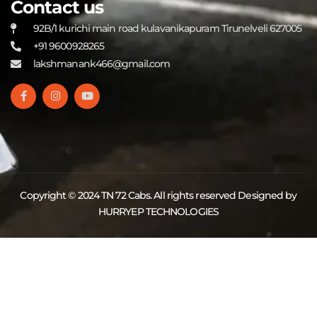
Contact us
92B/1 kurichi main road kulavanikapuram Tirunelveli 627005
+91 9600928265
lakshmanank466@gmail.com
Copyright © 2024 TN 72 Cabs. All rights reserved Designed by
HURRYEP TECHNOLOGIES