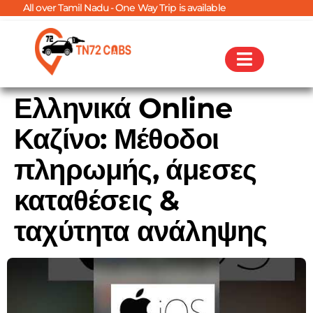
l over Tamil Nadu - One Way Trip is available
Ελληνικά Online
Καζίνο: Μέθοδοι
πληρωμής, άμεσες
καταθέσεις &
ταχύτητα ανάληψης