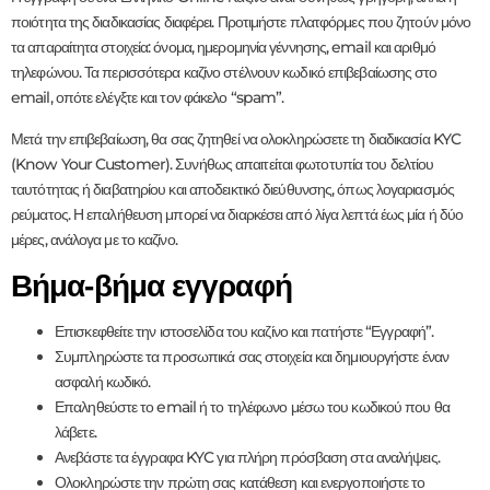
ποιότητα της διαδικασίας διαφέρει. Προτιμήστε πλατφόρμες που ζητούν μόνο
τα απαραίτητα στοιχεία: όνομα, ημερομηνία γέννησης, email και αριθμό
τηλεφώνου. Τα περισσότερα καζίνο στέλνουν κωδικό επιβεβαίωσης στο
email, οπότε ελέγξτε και τον φάκελο “spam”.
Μετά την επιβεβαίωση, θα σας ζητηθεί να ολοκληρώσετε τη διαδικασία KYC
(Know Your Customer). Συνήθως απαιτείται φωτοτυπία του δελτίου
ταυτότητας ή διαβατηρίου και αποδεικτικό διεύθυνσης, όπως λογαριασμός
ρεύματος. Η επαλήθευση μπορεί να διαρκέσει από λίγα λεπτά έως μία ή δύο
μέρες, ανάλογα με το καζίνο.
Βήμα‑βήμα εγγραφή
Επισκεφθείτε την ιστοσελίδα του καζίνο και πατήστε “Εγγραφή”.
Συμπληρώστε τα προσωπικά σας στοιχεία και δημιουργήστε έναν
ασφαλή κωδικό.
Επαληθεύστε το email ή το τηλέφωνο μέσω του κωδικού που θα
λάβετε.
Ανεβάστε τα έγγραφα KYC για πλήρη πρόσβαση στα αναλήψεις.
Ολοκληρώστε την πρώτη σας κατάθεση και ενεργοποιήστε το