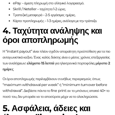
ePay – άμεση πληρωμή στο ελληνικό λογαριασμό.
Skrill / Neteller – ταχύτητα 1‑2 ώρες.
Τραπεζική μεταφορά – 2‑5 εργάσιμες ημέρες.
Κάρτα προπληρωμής – 1‑3 ημέρες, ανάλογα με την τράπεζα.
4. Ταχύτητα ανάληψης και
όροι αποπληρωμής
Η “instant payout” είναι πλέον σχεδόν απαραίτητη προϋπόθεση για τα πιο
ανταγωνιστικά καζίνο. Ένας καλός δείκτης είναι ο μέσος χρόνος επεξεργασίας
των αναλήψεων:
ελάχιστο 15 λεπτά
για ηλεκτρονικά πορτοφόλια,
μέγιστο 2
ημέρες
Οι όροι αποπληρωμής περιλαμβάνουν συνήθως περιορισμούς όπως
“maximum withdrawal per week” ή “minimum turnover before
withdrawal”. Διαβάστε πάντα το fine print: αν το μπόνους απαιτεί 40× το
ποσό του, δεν μπορείτε να το αποσύρετε μέχρι να το ολοκληρώσετε.
5. Ασφάλεια, άδειες και