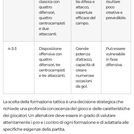
classica con
tra difesa e
risultare
quattro
attacco,
poco
difensori,
copertura
creativa e
quattro
efficace del
prevedibile.
centrocampisti
campo.
e due
attaccanti.
4-3-3
Disposizione
Grande
Può essere
offensiva con
potenza
vulnerabile
quattro
d'attacco,
in fase
difensori, tre
capacità di
difensiva.
centrocampisti
creare
e tre attaccanti.
numerose
occasioni
da gol.
La scelta della formazione tattica è una decisione strategica che
richiede una profonda conoscenza del gioco e delle caratteristiche
dei giocatori. Un allenatore deve essere in grado di valutare
attentamente i pro e i contro di ogni formazione e di adattarla alle
specifiche esigenze della partita.