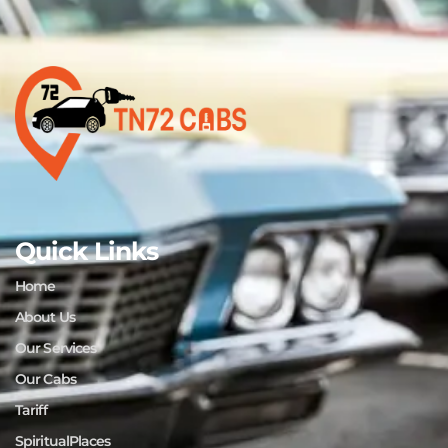
Quick Links
Home
About Us
Our Services
Our Cabs
Tariff
SpiritualPlaces