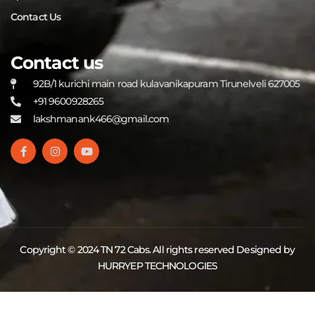
Contact Us
Contact us
92B/1 kurichi main road kulavanikapuram Tirunelveli 627005
+91 9600928265
lakshmanank466@gmail.com
Copyright © 2024 TN 72 Cabs. All rights reserved Designed by
HURRYEP TECHNOLOGIES