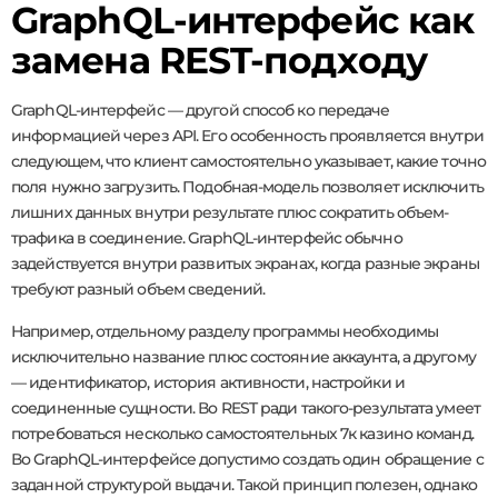
GraphQL-интерфейс как
замена REST-подходу
GraphQL-интерфейс — другой способ ко передаче
информацией через API. Его особенность проявляется внутри
следующем, что клиент самостоятельно указывает, какие точно
поля нужно загрузить. Подобная-модель позволяет исключить
лишних данных внутри результате плюс сократить объем-
трафика в соединение. GraphQL-интерфейс обычно
задействуется внутри развитых экранах, когда разные экраны
требуют разный объем сведений.
Например, отдельному разделу программы необходимы
исключительно название плюс состояние аккаунта, а другому
— идентификатор, история активности, настройки и
соединенные сущности. Во REST ради такого-результата умеет
потребоваться несколько самостоятельных 7к казино команд.
Во GraphQL-интерфейсе допустимо создать один обращение с
заданной структурой выдачи. Такой принцип полезен, однако