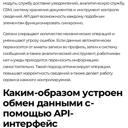
модуль, службу доставки уведомлений, аналитическую службу,
CRM, систему хранения документов и инструмент контроля
сведений. API дает-возможность каждому подобным
элементам функционировать синхронно.
Связки сокращают количество механических операций и
уменьшают угрозу ошибок. Если данные автоматически
переносятся от анкеты записи во профиль, затем к систему
сообщений а-также аналитический инструмент, работникам
нет-нужды приходится переносить информацию
самостоятельно. Такой-подход оптимизирует операции,
повышает корректность сведений а-также делает работу
сервиса намного контролируемой.
Каким-образом устроен
обмен данными с-
помощью API-
интерфейс