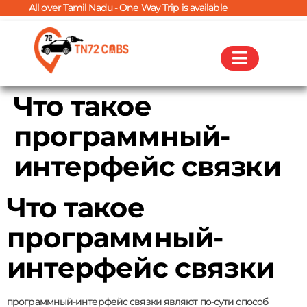
ll over Tamil Nadu - One Way Trip is available
Что такое
программный-
интерфейс связки
Что такое
программный-
интерфейс связки
программный-интерфейс связки являют по-сути способ