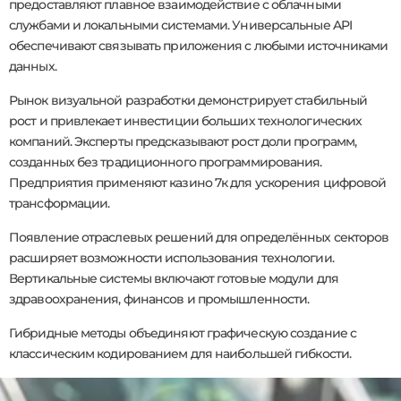
предоставляют плавное взаимодействие с облачными
службами и локальными системами. Универсальные API
обеспечивают связывать приложения с любыми источниками
данных.
Рынок визуальной разработки демонстрирует стабильный
рост и привлекает инвестиции больших технологических
компаний. Эксперты предсказывают рост доли программ,
созданных без традиционного программирования.
Предприятия применяют казино 7к для ускорения цифровой
трансформации.
Появление отраслевых решений для определённых секторов
расширяет возможности использования технологии.
Вертикальные системы включают готовые модули для
здравоохранения, финансов и промышленности.
Гибридные методы объединяют графическую создание с
классическим кодированием для наибольшей гибкости.