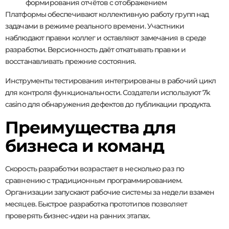
формирования отчётов с отображением
Платформы обеспечивают коллективную работу групп над
задачами в режиме реального времени. Участники
наблюдают правки коллег и оставляют замечания в среде
разработки. Версионность даёт откатывать правки и
восстанавливать прежние состояния.
Инструменты тестирования интегрированы в рабочий цикл
для контроля функциональности. Создатели используют 7k
casino для обнаружения дефектов до публикации продукта.
Преимущества для
бизнеса и команд
Скорость разработки возрастает в несколько раз по
сравнению с традиционным программированием.
Организации запускают рабочие системы за недели взамен
месяцев. Быстрое разработка прототипов позволяет
проверять бизнес-идеи на ранних этапах.