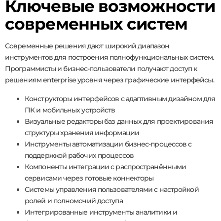
Ключевые возможности
современных систем
Современные решения дают широкий диапазон
инструментов для построения полнофункциональных систем.
Программисты и бизнес-пользователи получают доступ к
решениям enterprise уровня через графические интерфейсы.
Конструкторы интерфейсов с адаптивным дизайном для
ПК и мобильных устройств
Визуальные редакторы баз данных для проектирования
структуры хранения информации
Инструменты автоматизации бизнес-процессов с
поддержкой рабочих процессов
Компоненты интеграции с распространёнными
сервисами через готовые коннекторы
Системы управления пользователями с настройкой
ролей и полномочий доступа
Интегрированные инструменты аналитики и