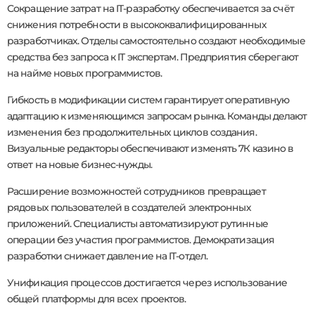
Сокращение затрат на IT-разработку обеспечивается за счёт
снижения потребности в высококвалифицированных
разработчиках. Отделы самостоятельно создают необходимые
средства без запроса к IT экспертам. Предприятия сберегают
на найме новых программистов.
Гибкость в модификации систем гарантирует оперативную
адаптацию к изменяющимся запросам рынка. Команды делают
изменения без продолжительных циклов создания.
Визуальные редакторы обеспечивают изменять 7К казино в
ответ на новые бизнес-нужды.
Расширение возможностей сотрудников превращает
рядовых пользователей в создателей электронных
приложений. Специалисты автоматизируют рутинные
операции без участия программистов. Демократизация
разработки снижает давление на IT-отдел.
Унификация процессов достигается через использование
общей платформы для всех проектов.