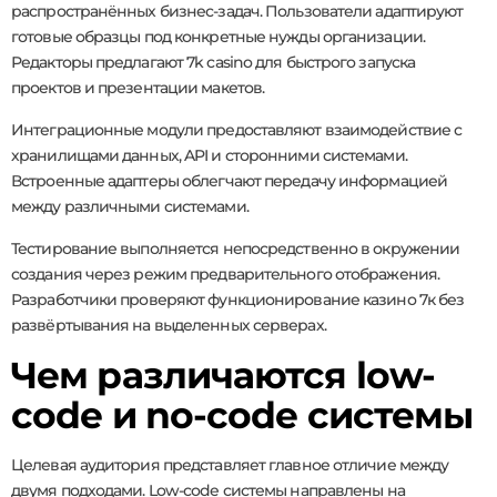
распространённых бизнес-задач. Пользователи адаптируют
готовые образцы под конкретные нужды организации.
Редакторы предлагают 7k casino для быстрого запуска
проектов и презентации макетов.
Интеграционные модули предоставляют взаимодействие с
хранилищами данных, API и сторонними системами.
Встроенные адаптеры облегчают передачу информацией
между различными системами.
Тестирование выполняется непосредственно в окружении
создания через режим предварительного отображения.
Разработчики проверяют функционирование казино 7к без
развёртывания на выделенных серверах.
Чем различаются low-
code и no-code системы
Целевая аудитория представляет главное отличие между
двумя подходами. Low-code системы направлены на