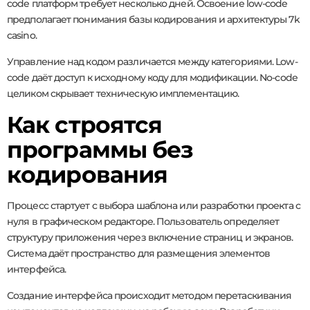
code платформ требует несколько дней. Освоение low-code
предполагает понимания базы кодирования и архитектуры 7k
casino.
Управление над кодом различается между категориями. Low-
code даёт доступ к исходному коду для модификации. No-code
целиком скрывает техническую имплементацию.
Как строятся
программы без
кодирования
Процесс стартует с выбора шаблона или разработки проекта с
нуля в графическом редакторе. Пользователь определяет
структуру приложения через включение страниц и экранов.
Система даёт пространство для размещения элементов
интерфейса.
Создание интерфейса происходит методом перетаскивания