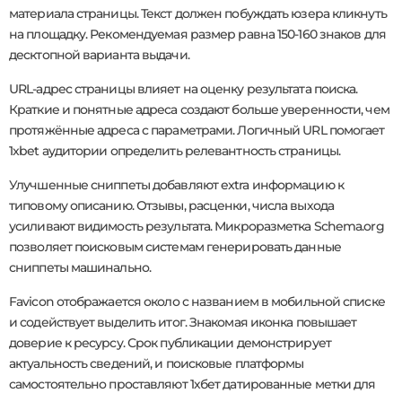
материала страницы. Текст должен побуждать юзера кликнуть
на площадку. Рекомендуемая размер равна 150-160 знаков для
десктопной варианта выдачи.
URL-адрес страницы влияет на оценку результата поиска.
Краткие и понятные адреса создают больше уверенности, чем
протяжённые адреса с параметрами. Логичный URL помогает
1xbet аудитории определить релевантность страницы.
Улучшенные сниппеты добавляют extra информацию к
типовому описанию. Отзывы, расценки, числа выхода
усиливают видимость результата. Микроразметка Schema.org
позволяет поисковым системам генерировать данные
сниппеты машинально.
Favicon отображается около с названием в мобильной списке
и содействует выделить итог. Знакомая иконка повышает
доверие к ресурсу. Срок публикации демонстрирует
актуальность сведений, и поисковые платформы
самостоятельно проставляют 1хбет датированные метки для