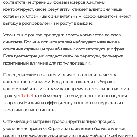
соответствии страницы фразам юзеров. Системы
контролируют, какие результаты кликает аудитория чаще
остальных. Страницы с значительным коэффициентом имеют
выгоду в распределении и растут в выдаче.
Улучшение рангов приводит к росту количества показов
сниппета. Больше пользователей наблюдают название и
описание страницы при вбивании соответствующих фраз.
Extra демонстрации создают свежие переходы, формируя
позитивный влияние для популяризации.
Поведенческие показатели влияют на анализ качества
контента алгоритмами. Когда пользователи выбирают
конкретный итог и затрачивают время на странице, система
трактует
1 x bet
такой маркер как свидетельство совпадения
запросам. Низкий коэффициент указывает на недостатки с
заманчивостью сниппета.
Оптимизация метрики провоцирует цепную процесс
увеличения трафика. Страница привлекает больше кликов,
растёт в ранжировании, становится видимой для 1xbet казино