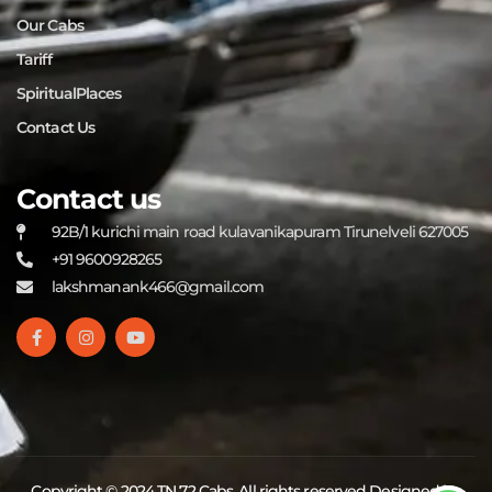
Our Cabs
Tariff
SpiritualPlaces
Contact Us
Contact us
92B/1 kurichi main road kulavanikapuram Tirunelveli 627005
+91 9600928265
lakshmanank466@gmail.com
Copyright © 2024 TN 72 Cabs. All rights reserved Designed by