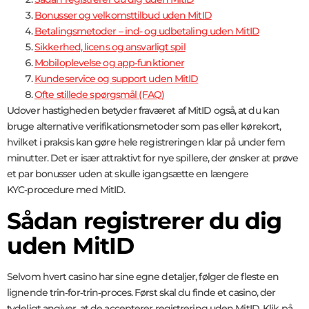
Bonusser og velkomsttilbud uden MitID
Betalingsmetoder – ind- og udbetaling uden MitID
Sikkerhed, licens og ansvarligt spil
Mobiloplevelse og app‑funktioner
Kundeservice og support uden MitID
Ofte stillede spørgsmål (FAQ)
Udover hastigheden betyder fraværet af MitID også, at du kan
bruge alternative verifikationsmetoder som pas eller kørekort,
hvilket i praksis kan gøre hele registreringen klar på under fem
minutter. Det er især attraktivt for nye spillere, der ønsker at prøve
et par bonusser uden at skulle igangsætte en længere
KYC‑procedure med MitID.
Sådan registrerer du dig
uden MitID
Selvom hvert casino har sine egne detaljer, følger de fleste en
lignende trin‑for‑trin‑proces. Først skal du finde et casino, der
tydeligt angiver, at de accepterer registrering uden MitID. Klik på