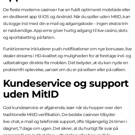
De fleste moderne casinoer har en fuldt optimeret mobilside eller
en dedikeret app til iOS og Android. Når du spiller uden MitID, kan
du logge ind med din e‑mail og adgangskode – ingen ekstra trin
er nødvendige. App‑erne giver hurtig adgang til live casino, slots
og sportsbetting på farten.
Funktionerne inkluderer push‑notifikationer om nye bonusser, live
dealer‑streams i HD‑kvalitet og muligheden for at foretage ind- og
udbetalinger direkte fra mobilen. Det betyder, at du kan nyde en
problemfri oplevelse, uanset om du er på sofaen eller på caféen.
Kundeservice og support
uden MitID
God kundeservice er afgørende, især når du hopper over den
traditionelle MitID‑verifikation. De bedste casinoer tilbyder
live‑chat, e‑mail og telefonisk support, ofte tilgængelig 24 timer i
døgnet, 7 dage om ugen. Det sikrer, at du hurtigt får svar på