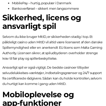
MobilePay – hurtig, populær i Danmark
Bankoverførsel – sikkert men langsommere
Sikkerhed, licens og
ansvarligt spil
Selvom du ikke bruger MitID, er sikkerheden stadig i top. Et
pålideligt casino uden MitID vil altid være licenseret af den danske
Spillemyndighed eller en anerkendt EU‑licens som Malta Gaming
Authority. Licensen sikrer, at spiludbyderen overholder strenge
krav til fair play og spillerbeskyttelse.
Ansvarligt spil er også vigtigt. De bedste casinoer tilbyder
selvudelukkelses‑værktøjer, indbetalingsgrænser og 24/7 support
fra certificerede rådgivere. Sådan kan du holde kontrollen, selvom
du hurtigt kan komme i gang uden MitID.
Mobiloplevelse og
app‑funktioner