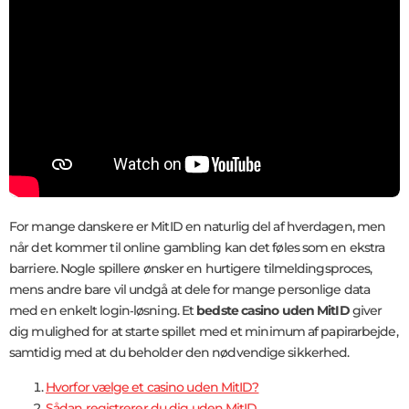
For mange danskere er MitID en naturlig del af hverdagen, men
når det kommer til online gambling kan det føles som en ekstra
barriere. Nogle spillere ønsker en hurtigere tilmeldingsproces,
mens andre bare vil undgå at dele for mange personlige data
med en enkelt login‑løsning. Et
bedste casino uden MitID
giver
dig mulighed for at starte spillet med et minimum af papirarbejde,
samtidig med at du beholder den nødvendige sikkerhed.
Hvorfor vælge et casino uden MitID?
Sådan registrerer du dig uden MitID