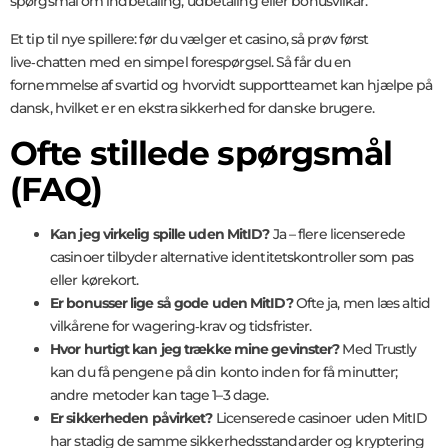
spørgsmål om indbetaling, udbetaling eller bonusvilkår.
Et tip til nye spillere: før du vælger et casino, så prøv først
live‑chatten med en simpel forespørgsel. Så får du en
fornemmelse af svartid og hvorvidt supportteamet kan hjælpe på
dansk, hvilket er en ekstra sikkerhed for danske brugere.
Ofte stillede spørgsmål
(FAQ)
Kan jeg virkelig spille uden MitID?
Ja – flere licenserede
casinoer tilbyder alternative identitetskontroller som pas
eller kørekort.
Er bonusser lige så gode uden MitID?
Ofte ja, men læs altid
vilkårene for wagering‑krav og tidsfrister.
Hvor hurtigt kan jeg trække mine gevinster?
Med Trustly
kan du få pengene på din konto inden for få minutter;
andre metoder kan tage 1–3 dage.
Er sikkerheden påvirket?
Licenserede casinoer uden MitID
har stadig de samme sikkerhedsstandarder og kryptering