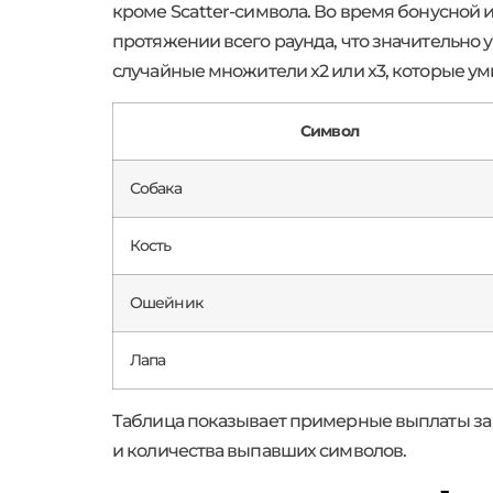
кроме Scatter-символа. Во время бонусной 
протяжении всего раунда, что значительно
случайные множители x2 или x3, которые у
Символ
Собака
Кость
Ошейник
Лапа
Таблица показывает примерные выплаты за 
и количества выпавших символов.