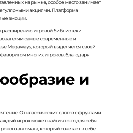
авленных на рынке, особое место занимает
 регулярными акциями. Платформа
мые эмоции.
му расширению игровой библиотеки.
ьзователям самые современные и
ouse Megaways, который выделяется своей
 фаворитом многих игроков, благодаря
нообразие и
тение. От классических слотов с фруктами
ждый игрок может найти что-то для себя.
ового автомата, который сочетает в себе