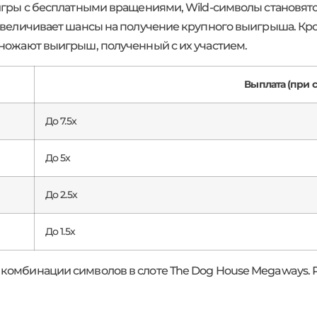
игры с бесплатными вращениями, Wild-символы становятс
 увеличивает шансы на получение крупного выигрыша. Кр
множают выигрыш, полученный с их участием.
Выплата (при с
До 7.5x
До 5x
До 2.5x
До 1.5x
комбинации символов в слоте The Dog House Megaways. Р