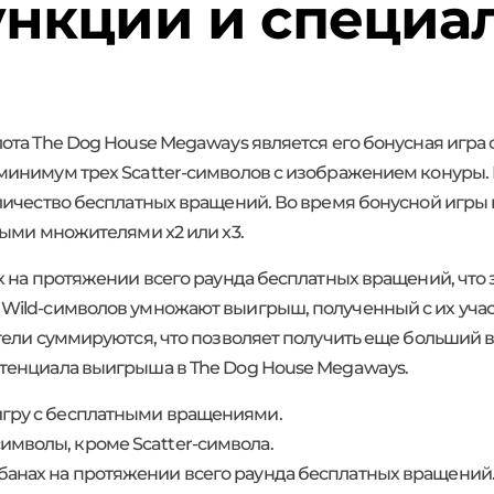
нкции и специа
ота The Dog House Megaways является его бонусная игра
нимум трех Scatter-символов с изображением конуры. В 
личество бесплатных вращений. Во время бонусной игры
ными множителями x2 или x3.
х на протяжении всего раунда бесплатных вращений, что
ild-символов умножают выигрыш, полученный с их участ
тели суммируются, что позволяет получить еще больший
тенциала выигрыша в The Dog House Megaways.
гру с бесплатными вращениями.
имволы, кроме Scatter-символа.
банах на протяжении всего раунда бесплатных вращений