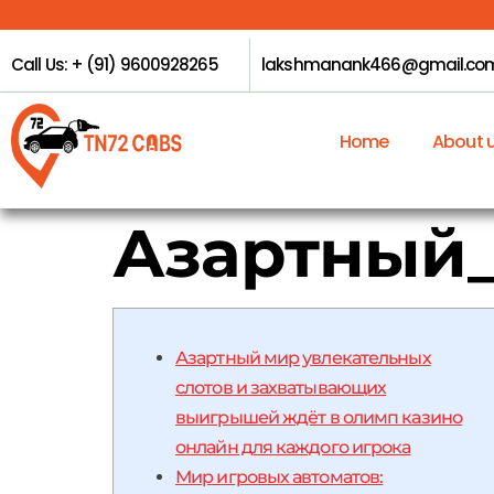
Call Us: + (91) 9600928265
lakshmanank466@gmail.co
Home
About 
Азартный_
Азартный мир увлекательных
слотов и захватывающих
выигрышей ждёт в олимп казино
онлайн для каждого игрока
Мир игровых автоматов: