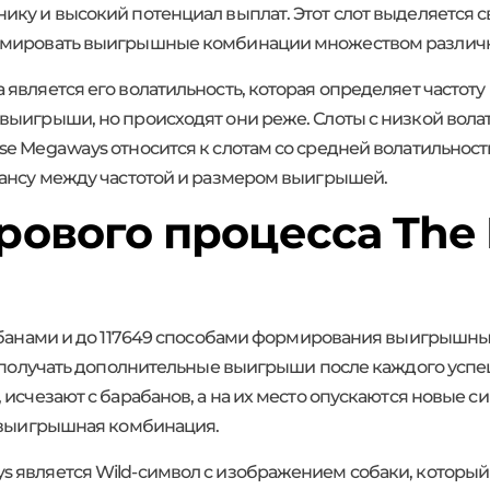
ику и высокий потенциал выплат. Этот слот выделяется
ормировать выигрышные комбинации множеством различн
является его волатильность, которая определяет частот
выигрыши, но происходят они реже. Слоты с низкой вола
e Megaways относится к слотам со средней волатильност
лансу между частотой и размером выигрышей.
рового процесса The
рабанами и до 117649 способами формирования выигрышны
ам получать дополнительные выигрыши после каждого ус
исчезают с барабанов, а на их место опускаются новые с
я выигрышная комбинация.
 является Wild-символ с изображением собаки, который