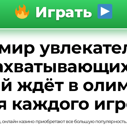
Играть
мир увлекате
захватывающи
 ждёт в олим
я каждого игр
, онлайн казино приобретают все большую популярность