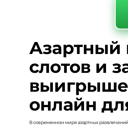
Азартный 
слотов и 
выигрышей
онлайн дл
В современном мире азартных развлечений