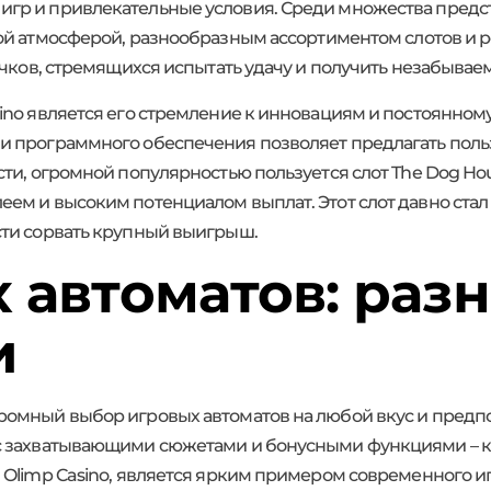
гр и привлекательные условия. Среди множества предст
кой атмосферой, разнообразным ассортиментом слотов и
ичков, стремящихся испытать удачу и получить незабывае
ino является его стремление к инновациям и постоянно
и программного обеспечения позволяет предлагать пол
сти, огромной популярностью пользуется слот The Dog H
ем и высоким потенциалом выплат. Этот слот давно стал
сти сорвать крупный выигрыш.
 автоматов: раз
и
омный выбор игровых автоматов на любой вкус и предпоч
 захватывающими сюжетами и бонусными функциями – ка
Olimp Casino, является ярким примером современного игр