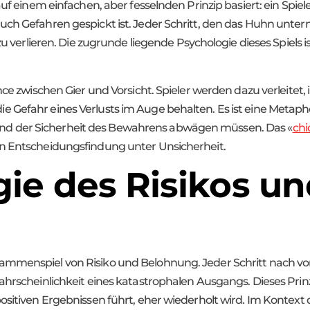
auf einem einfachen, aber fesselnden Prinzip basiert: ein Spiel
auch Gefahren gespickt ist. Jeder Schritt, den das Huhn unte
zu verlieren. Die zugrunde liegende Psychologie dieses Spiels is
lance zwischen Gier und Vorsicht. Spieler werden dazu verleit
 Gefahr eines Verlusts im Auge behalten. Es ist eine Metaph
nd der Sicherheit des Bewahrens abwägen müssen. Das «
chi
on Entscheidungsfindung unter Unsicherheit.
ie des Risikos un
ammenspiel von Risiko und Belohnung. Jeder Schritt nach vorn
ahrscheinlichkeit eines katastrophalen Ausgangs. Dieses Prinz
ositiven Ergebnissen führt, eher wiederholt wird. Im Kontext d