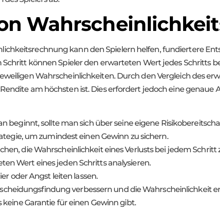
on Wahrscheinlichkei
lichkeitsrechnung kann den Spielern helfen, fundiertere Ent
m Schritt können Spieler den erwarteten Wert jedes Schritts
jeweiligen Wahrscheinlichkeiten. Durch den Vergleich des erw
 Rendite am höchsten ist. Dies erfordert jedoch eine genaue
 beginnt, sollte man sich über seine eigene Risikobereitschaf
rategie, um zumindest einen Gewinn zu sichern.
hen, die Wahrscheinlichkeit eines Verlusts bei jedem Schritt 
en Wert eines jeden Schritts analysieren.
ier oder Angst leiten lassen.
scheidungsfindung verbessern und die Wahrscheinlichkeit e
es keine Garantie für einen Gewinn gibt.