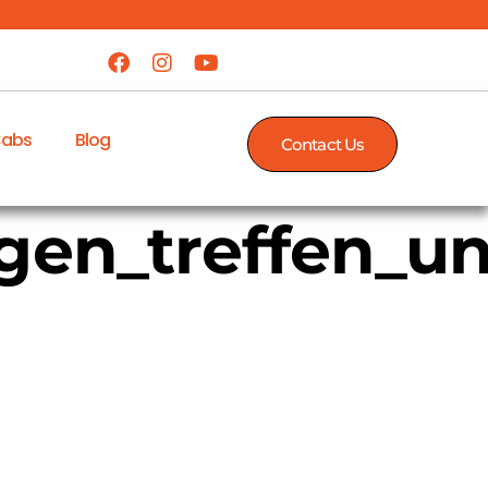
Cabs
Blog
Contact Us
gen_treffen_