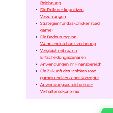
Belohnung
Die Rolle der kognitiven
Verzerrungen
Strategien für das «chicken road
game»
Die Bedeutung von
Wahrscheinlichkeitsrechnung
Vergleich mit realen
Entscheidungsszenarien
Anwendungen im Finanzbereich
Die Zukunft des «chicken road
game» und ähnlicher Konzepte
Anwendungsbereiche in der
Verhaltensökonomie