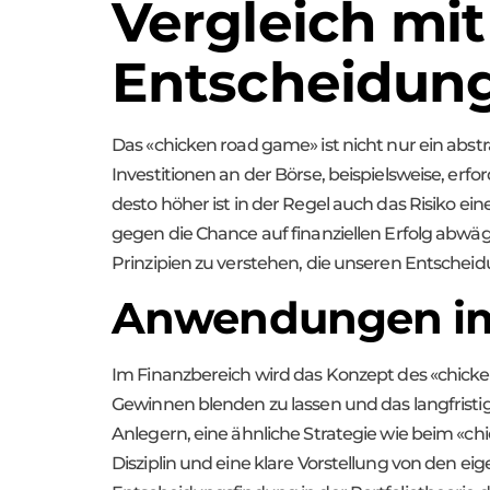
Vergleich mit
Entscheidung
Das «chicken road game» ist nicht nur ein abst
Investitionen an der Börse, beispielsweise, erf
desto höher ist in der Regel auch das Risiko 
gegen die Chance auf finanziellen Erfolg abw
Prinzipien zu verstehen, die unseren Entschei
Anwendungen im
Im Finanzbereich wird das Konzept des «chicke
Gewinnen blenden zu lassen und das langfristig
Anlegern, eine ähnliche Strategie wie beim «c
Disziplin und eine klare Vorstellung von den e