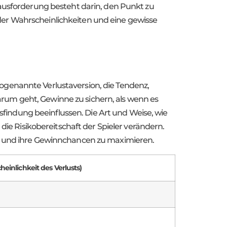
rausforderung besteht darin, den Punkt zu
der Wahrscheinlichkeiten und eine gewisse
ogenannte Verlustaversion, die Tendenz,
 darum geht, Gewinne zu sichern, als wenn es
indung beeinflussen. Die Art und Weise, wie
die Risikobereitschaft der Spieler verändern.
en und ihre Gewinnchancen zu maximieren.
heinlichkeit des Verlusts)