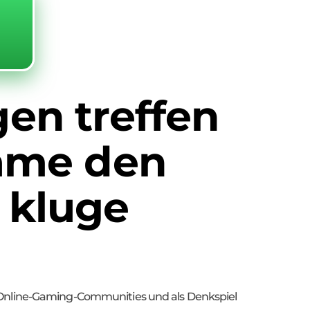
en treffen
ame den
 kluge
n Online-Gaming-Communities und als Denkspiel