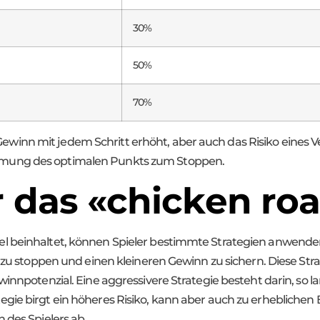
30%
50%
70%
le Gewinn mit jedem Schritt erhöht, aber auch das Risiko eines 
mmung des optimalen Punkts zum Stoppen.
ür das «chicken r
el beinhaltet, können Spieler bestimmte Strategien anwende
 zu stoppen und einen kleineren Gewinn zu sichern. Diese Strat
winnpotenzial. Eine aggressivere Strategie besteht darin, so 
egie birgt ein höheres Risiko, kann aber auch zu erheblichen
 des Spielers ab.