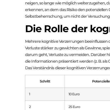
neigen, so lange wie möglich weiterzugehen, da
erkennen, an dem das Risiko den potenziellen 
Selbstbeherrschung, um nicht der Versuchung 
Die Rolle der ko
Mehrere kognitive Verzerrungen beeinflussen d
Verluste stärker zu gewichten als Gewinne, spiel
darum geht, Verluste zu vermeiden. Darüber h
die Informationen präsentiert werden (z. B. als
Das Verständnis dieser kognitiven Verzerrunge
Schritt
Potenziell
1
10 Euro
2
25 Euro