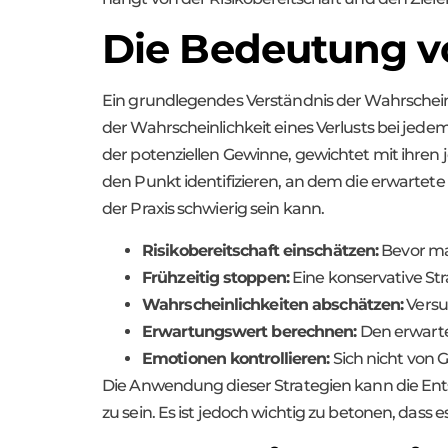
Die Bedeutung v
Ein grundlegendes Verständnis der Wahrschein
der Wahrscheinlichkeit eines Verlusts bei jede
der potenziellen Gewinne, gewichtet mit ihren 
den Punkt identifizieren, an dem die erwartete
der Praxis schwierig sein kann.
Risikobereitschaft einschätzen:
Bevor man
Frühzeitig stoppen:
Eine konservative St
Wahrscheinlichkeiten abschätzen:
Versuc
Erwartungswert berechnen:
Den erwartet
Emotionen kontrollieren:
Sich nicht von G
Die Anwendung dieser Strategien kann die Ent
zu sein. Es ist jedoch wichtig zu betonen, dass 